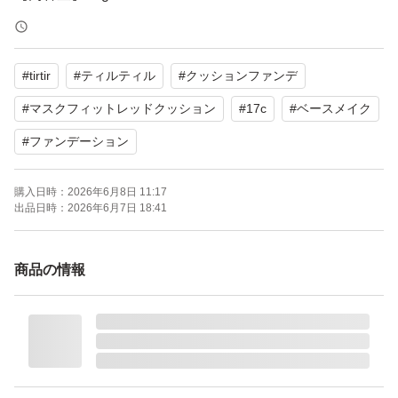
【SPF/PA】SPF40 PA++
【商品の状態】未使用
#
tirtir
#
ティルティル
#
クッションファンデ
72時間カバーが持続する人気のクッションファンデーシ
#
マスクフィットレッドクッション
#
17c
#
ベースメイク
ョンです。ぜひご検討ください。
#
ファンデーション
よろしくお願いいたします。
購入日時：
2026年6月8日 11:17
出品日時：
2026年6月7日 18:41
商品の情報