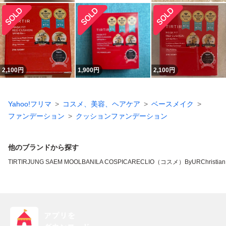
2,100
円
1,900
円
2,100
円
Yahoo!フリマ
コスメ、美容、ヘアケア
ベースメイク
ファンデーション
クッションファンデーション
他のブランドから探す
TIRTIR
JUNG SAEM MOOL
BANILA CO
SPICARE
CLIO（コスメ）
ByUR
Christian