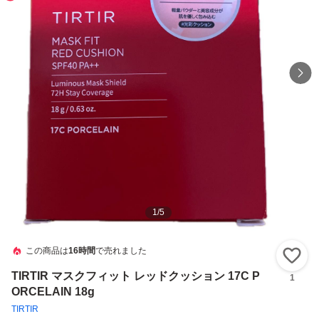
1
/
5
この商品は
16時間
で売れました
い
TIRTIR マスクフィット レッドクッション 17C P
1
ORCELAIN 18g
TIRTIR