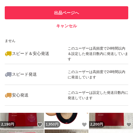
このユーザーは他フリマサービス
他フリマ実績◯+
出品ページへ
での取引実績があります
キャンセル
スピード&安心発送
いいね！
いいね！
2,100
※このバッジは実績に基づく表示であり、発送を保証しているものではあり
円
2,200
円
2,050
円
ません
最大10%対象
このユーザーは高頻度で24時間以内
スピード＆安心発送
＆設定した発送日数内に発送していま
す
このユーザーは高頻度で24時間以内
スピード発送
に発送しています
いいね！
いいね！
2,200
円
2,500
円
2,000
円
このユーザーは設定した発送日数内に
安心発送
発送しています
いいね！
いいね！
2,190
円
1,950
円
2,200
円