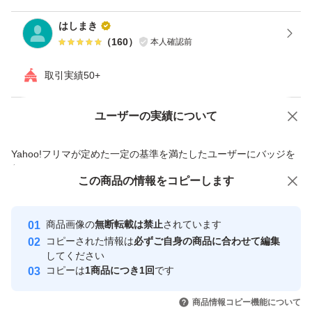
はしまき
（
160
）
本人確認前
取引実績50+
ユーザーの実績について
価格の相談
商品への質問
商品への質問からの値下げ交渉、不適切なカテゴリ変更依頼は禁止です
Yahoo!フリマが定めた一定の基準を満たしたユーザーにバッジを
付与しています
この商品をみている人にオススメ
この商品の情報をコピーします
安心取引出品者
最大10%対象
Yahoo!フリマの基準をクリアした安
安心取引出品者
商品画像の
無断転載は禁止
されています
心・安全なユーザーです
コピーされた情報は
必ずご自身の商品に合わせて編集
取引実績
してください
コピーは
1商品につき1回
です
このユーザーはYahoo!フリマの取
取引実績◯+
いいね！
いいね！
2,200
円
2,000
円
1,900
円
引を完了させた実績があります
商品情報コピー機能について