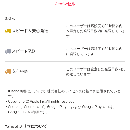
キャンセル
スピード&安心発送
※このバッジは実績に基づく表示であり、発送を保証しているものではあり
ません
このユーザーは高頻度で24時間以内
スピード＆安心発送
＆設定した発送日数内に発送していま
す
このユーザーは高頻度で24時間以内
スピード発送
に発送しています
・「App Store」ボタンを押すとiTunes （外部サイト）が起動します。
このユーザーは設定した発送日数内に
・アプリケーションはiPhone、iPod touch、iPadまたはAndroidでご利用い
安心発送
発送しています
ただけます。
・Apple、Appleのロゴ、App Store、iPodのロゴ、iTunesは、米国および他
国のApple Inc.の登録商標です。
・iPhone商標は、アイホン株式会社のライセンスに基づき使用されていま
す。
・Copyright (C) Apple Inc. All rights reserved.
・Android、Androidロゴ、Google Play 、および Google Play ロゴは、
Google LLC の商標です。
Yahoo!フリマについて