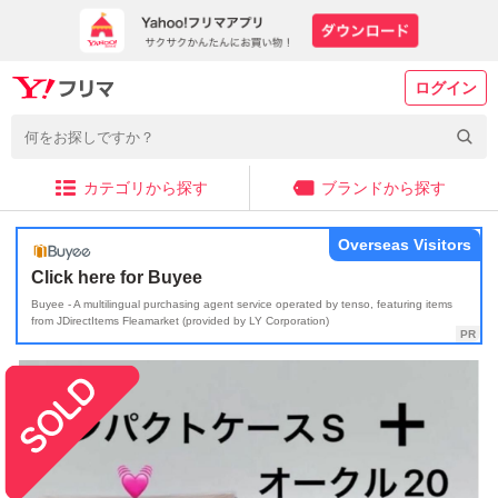
ログイン
カテゴリから探す
ブランドから探す
Overseas Visitors
Click here for Buyee
Buyee - A multilingual purchasing agent service operated by tenso, featuring items
from JDirectItems Fleamarket (provided by LY Corporation)