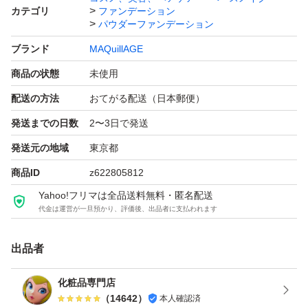
カテゴリ
ファンデーション
マキアージュ ドラマティックパウダリー EX オークル20
パウダーファンデーション
レフィル×1個 ケース付き
ブランド
MAQuillAGE
ブランド：MAQuillAGE
商品の状態
未使用
本体/詰め替え：詰め替え
配送の方法
おてがる配送（日本郵便）
ベースメイク特徴：カバー力 崩れにくい UVカット
発送までの日数
2〜3日で発送
仕上がり：ツヤ肌
発送元の地域
東京都
PA：PA+++
SPF：25.0 SPF
商品ID
z622805812
個数：1.0 個
Yahoo!フリマは全品送料無料・匿名配送
代金は運営が一旦預かり、評価後、出品者に支払われます
出品者
化粧品専門店
（
14642
）
本人確認済