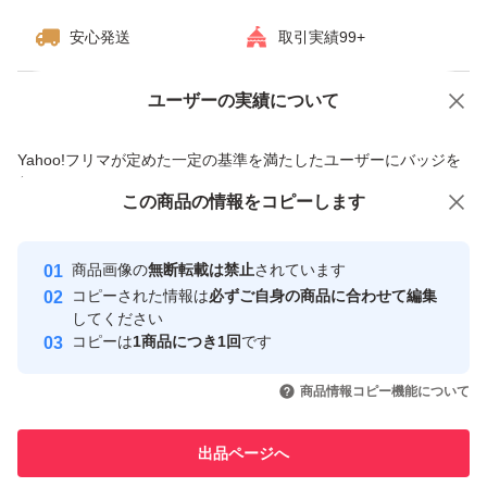
安心発送
取引実績99+
ユーザーの実績について
価格の相談
商品への質問
商品への質問からの値下げ交渉、不適切なカテゴリ変更依頼は禁止です
Yahoo!フリマが定めた一定の基準を満たしたユーザーにバッジを
付与しています
この商品の情報をコピーします
安心取引出品者
Yahoo!フリマ
コスメ、美容、ヘアケア
ベースメイク
ファンデーション
パウダーファンデーション
Yahoo!フリマの基準をクリアした安
安心取引出品者
商品画像の
無断転載は禁止
されています
心・安全なユーザーです
コピーされた情報は
必ずご自身の商品に合わせて編集
取引実績
してください
他のブランドから探す
コピーは
1商品につき1回
です
Kanebo
MAQuillAGE
SHISEIDO
SOFINA
MENARD
POLA
ミラノコレクション
ESP
このユーザーはYahoo!フリマの取
取引実績◯+
引を完了させた実績があります
商品情報コピー機能について
このユーザーは他フリマサービス
他フリマ実績◯+
出品ページへ
での取引実績があります