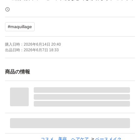
さいませ。
★ご購入後返信できない場合御座いますので直接発送後返
#
maquillage
信させて頂きます。
★発送させて頂く商品は写真と違って新パッケージになる
購入日時：
2026年6月14日 20:40
場合御座います。ご了承下さいませ。
出品日時：
2026年6月7日 18:33
★1日から3日までに発送予定、日曜日発送しておりませ
ん、土曜日15時以降のご注文は月曜日から順番に発送さ
商品の情報
せて頂きます。
●質問がありましたら、お気軽にお問い合わせください。
よろしくお願い致します。
●再出品などもオッケです。
●コメント無しでもご購入オッケーです。
コスメ、美容、ヘアケア
ベースメイク