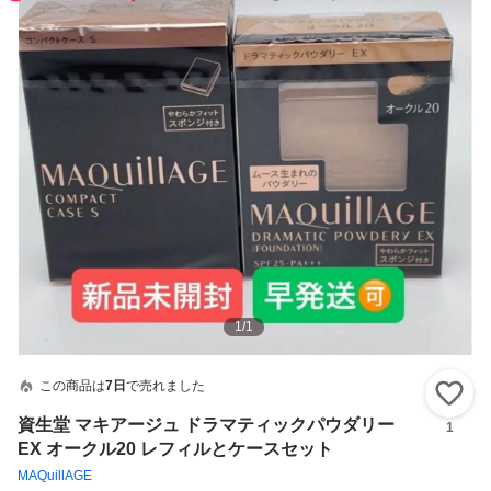
1
/
1
この商品は
7日
で売れました
い
資生堂 マキアージュ ドラマティックパウダリー
1
EX オークル20 レフィルとケースセット
MAQuillAGE