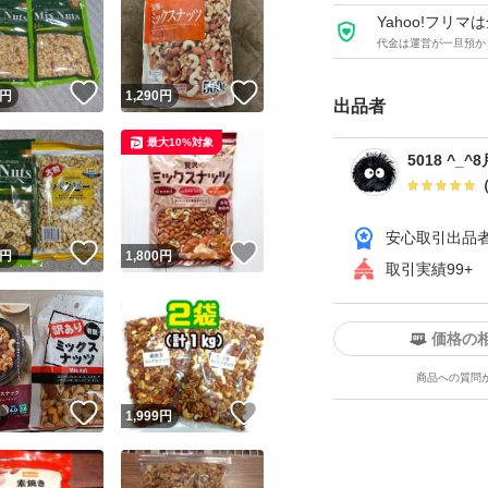
Yahoo!フリ
代金は運営が一旦預か
！
いいね！
いいね！
円
1,290
円
出品者
最大10%対象
5018 ^_
安心取引出品
！
いいね！
いいね！
円
1,800
円
取引実績99+
価格の
商品への質問
！
いいね！
いいね！
円
1,999
円