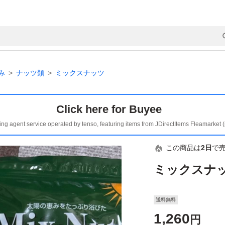
み
ナッツ類
ミックスナッツ
Click here for Buyee
ing agent service operated by tenso, featuring items from JDirectItems Fleamarket 
この商品は
2日
で
ミックスナッ
送料無料
1,260
円