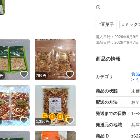
梱包用袋に入れて
#
豆菓子
#
ミック
★郵便局荷物回収時
購入日時：
2026年6月9日 
出品日時：
2026年6月7日 
即発送、それ以降
になります
商品の情報
食品
！
いいね！
いいね！
値引き不可
円
790
円
カテゴリ
ミ
商品の状態
未使
配送の方法
おて
発送までの日数
1〜
！
いいね！
いいね！
円
1,350
円
発送元の地域
兵庫
商品ID
z62