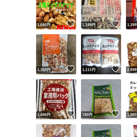
いいね！
いいね
1,680
円
1,199
円
1,399
いいね！
いいね
1,350
円
1,111
円
2,099
Yaho
安心取引
安心
いいね！
いいね
1,490
円
780
円
1,000
取引実績
取引