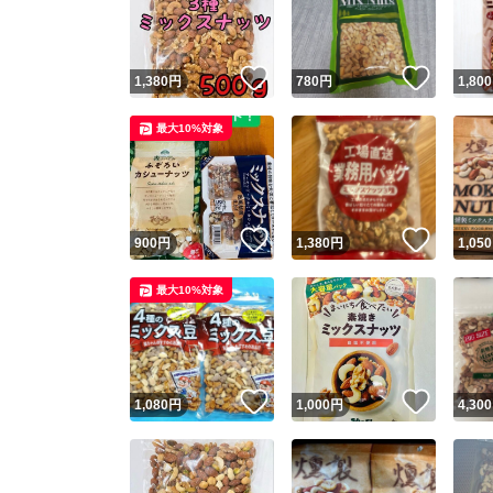
他フ
いいね！
いいね
1,380
円
780
円
1,800
スピード
最大10%対象
※このバッ
スピ
いいね！
いいね
900
円
1,380
円
1,050
スピ
最大10%対象
安心
いいね！
いいね
1,080
円
1,000
円
4,300