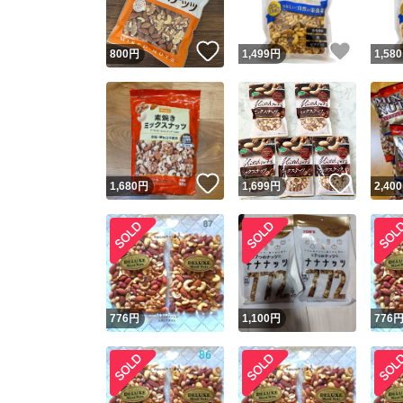
いいね！
いいね
800
円
1,499
円
1,580
いいね！
いいね
1,680
円
1,699
円
2,400
776
円
1,100
円
776