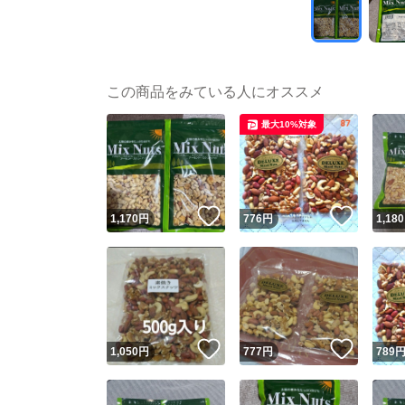
この商品をみている人にオススメ
最大10%対象
いいね！
いいね
1,170
円
776
円
1,180
いいね！
いいね
1,050
円
777
円
789