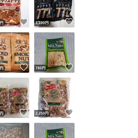
商品情報コピー機
リマ実績◯+
このユーザーは他フリマサービスでの取引実績があります
！
いいね！
いいね！
円
1,100
円
出品ページへ
&安心発送
キャンセル
ジは実績に基づく表示であり、発送を保証しているものではありません
このユーザーは高頻度で24時間以内＆設定した発送日数内に
ード＆安心発送
ます
！
いいね！
いいね！
円
780
円
ード発送
このユーザーは高頻度で24時間以内に発送しています
発送
このユーザーは設定した発送日数内に発送しています
！
いいね！
いいね！
円
2,250
円