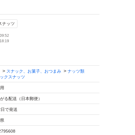
ゆうパケットポスト発送
スナッツ
間変更の為1日1回のみ。12時までのご購入で
09:52
18:19
は郵便局の回収がありませんので次の日の発送
スナック、お菓子、おつまみ
ナッツ類
ックスナッツ
用
がる配送（日本郵便）
2日で発送
県
2795608