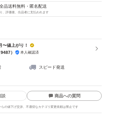
マは全品送料無料・匿名配送
り、評価後、出品者に支払われます
^8月〜値上がり！
（
9487
）
本人確認済
者
スピード発送
相談
商品への質問
からの値下げ交渉、不適切なカテゴリ変更依頼は禁止です