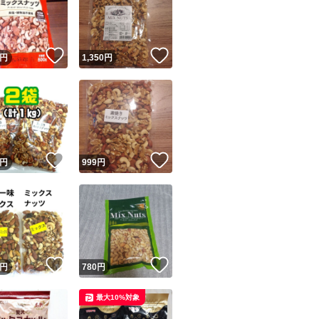
！
いいね！
いいね！
円
1,350
円
ユーザーの実績について
！
いいね！
いいね！
円
999
円
o!フリマが定めた一定の基準を満たしたユーザーにバッジを付与しています
出品者
この商品の情報をコピーします
取引出品者
Yahoo!フリマの基準をクリアした安心・安全なユーザーです
！
いいね！
いいね！
商品画像の
無断転載は禁止
されています
円
780
円
コピーされた情報は
必ずご自身の商品に合わせて編集
してください
最大10%対象
コピーは
1商品につき1回
です
実績◯+
このユーザーはYahoo!フリマの取引を完了させた実績があり