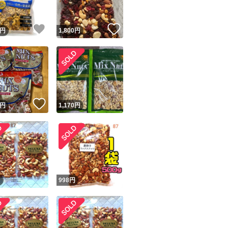
！
いいね！
いいね！
円
1,800
円
！
いいね！
円
1,170
円
円
998
円