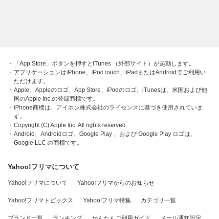
・「App Store」ボタンを押すとiTunes （外部サイト）が起動します。
・アプリケーションはiPhone、iPod touch、iPadまたはAndroidでご利用い
ただけます。
・Apple、Appleのロゴ、App Store、iPodのロゴ、iTunesは、米国および他
国のApple Inc.の登録商標です。
・iPhone商標は、アイホン株式会社のライセンスに基づき使用されていま
す。
・Copyright (C) Apple Inc. All rights reserved.
・Android、Androidロゴ、Google Play 、および Google Play ロゴは、
Google LLC の商標です。
Yahoo!フリマについて
Yahoo!フリマについて
Yahoo!フリマからのお知らせ
Yahoo!フリマトピックス
Yahoo!フリマ特集
カテゴリ一覧
ブランド一覧
ランキング
かんたんご利用ガイド
メール通知設定