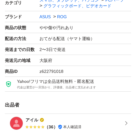
スマホ、タブレット、パソコン
PCパーツ
カテゴリ
グラフィックボード、ビデオカード
【商品の状態】やや傷や汚れあり
【メモリ】24GB GDDR6X
ブランド
ASUS
ROG
【GPU】GeForce RTX 3090
商品の状態
やや傷や汚れあり
配送の方法
おてがる配送（ヤマト運輸）
よろしくお願いいたします。--
発送までの日数
2〜3日で発送
ROG-STRIX-RTX3090-O24G-GAMING
発送元の地域
大阪府
ブランド：ASUS ROG
商品ID
z622791018
シリーズ世代：GeForce RTX 3000
Yahoo!フリマは全品送料無料・匿名配送
搭載チップ（NVIDIA）：GeForce RTX 3090
代金は運営が一旦預かり、評価後、出品者に支払われます
コアクロック：1890.0 MHz
メモリ規格：GDDR6X
出品者
メモリバス：384.0 bit
アイル
メモリクロック：19.5 GHz
（
36
）
本人確認済
バスインターフェイス：PCI Express 4.0