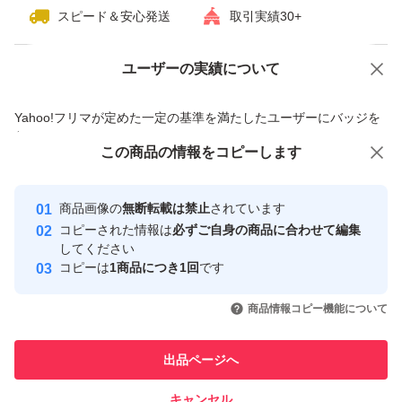
スピード＆安心発送
取引実績30+
出力端子：HDMI 2ポート DisplayPort 3ポート
冷却ファン：空冷（トリプルファン）
ユーザーの実績について
価格の相談
商品への質問
専有スロット：3.0 スロット
幅（長さ）：318.5 mm
商品への質問からの値下げ交渉、不適切なカテゴリ変更依頼は禁止です
Yahoo!フリマが定めた一定の基準を満たしたユーザーにバッジを
付与しています
この商品をみている人にオススメ
この商品の情報をコピーします
安心取引出品者
最大10%対象
Yahoo!フリマの基準をクリアした安
安心取引出品者
商品画像の
無断転載は禁止
されています
心・安全なユーザーです
コピーされた情報は
必ずご自身の商品に合わせて編集
取引実績
してください
コピーは
1商品につき1回
です
このユーザーはYahoo!フリマの取
取引実績◯+
いいね！
いいね！
215,000
円
199,900
円
99,000
円
引を完了させた実績があります
商品情報コピー機能について
最大10%対象
最大10%対象
このユーザーは他フリマサービス
他フリマ実績◯+
出品ページへ
での取引実績があります
キャンセル
スピード&安心発送