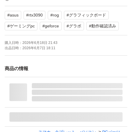
ません。
#
asus
#
rtx3090
#
rog
#
グラフィックボード
分解してグリスとメモリーのサーマルパッドは交換済みで
#
ゲーミングpc
#
geforce
#
グラボ
#
動作確認済み
す。交換後も動作や冷却性能に問題がないことを確認して
購入日時：
2026年6月18日 21:43
おります。
出品日時：
2026年6月7日 18:11
マイニングはしていません。
商品の情報
取り外すまで正常に動作していました。
※本機種特有の症状ですが、高負荷時にそれなりにコイル
鳴き（ジーという音）が発生します。動作自体には一切影
響ありませんが、音に敏感な方は購入をお控えください。
【ブランド】ROG