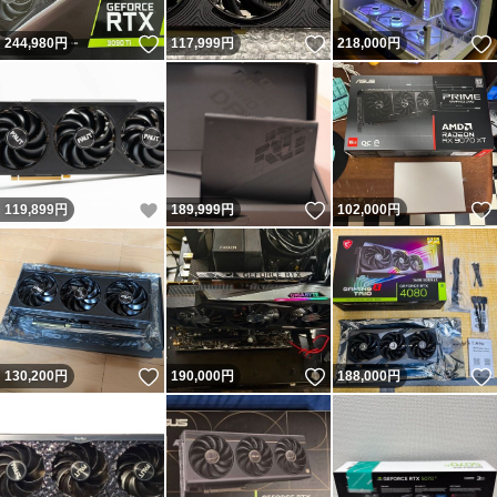
いいね！
いいね！
244,980
円
117,999
円
218,000
円
いいね！
いいね！
119,899
円
189,999
円
102,000
円
いいね！
いいね！
130,200
円
190,000
円
188,000
円