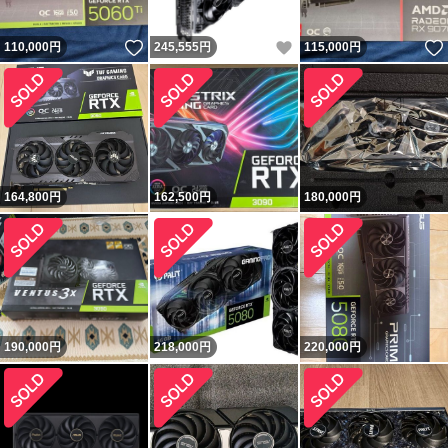
いいね！
いいね！
110,000
円
245,555
円
115,000
円
164,800
円
162,500
円
180,000
円
190,000
円
218,000
円
220,000
円