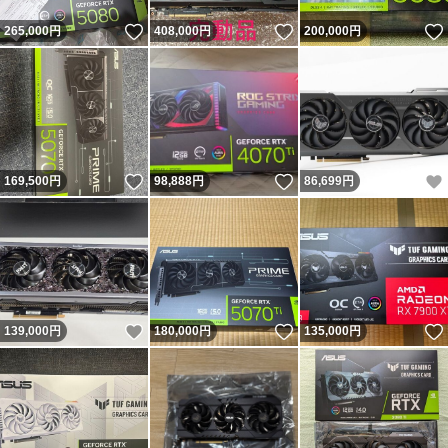
いいね！
いいね！
265,000
円
408,000
円
200,000
円
いいね！
いいね！
169,500
円
98,888
円
86,699
円
いいね！
いいね！
139,000
円
180,000
円
135,000
円