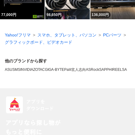
77,000
円
98,650
円
136,000
円
Yahoo!フリマ
スマホ、タブレット、パソコン
PCパーツ
グラフィックボード、ビデオカード
他のブランドから探す
ASUS
MSI
NVIDIA
ZOTAC
GIGA-BYTE
Palit
玄人志向
ASRock
SAPPHIRE
ELSA