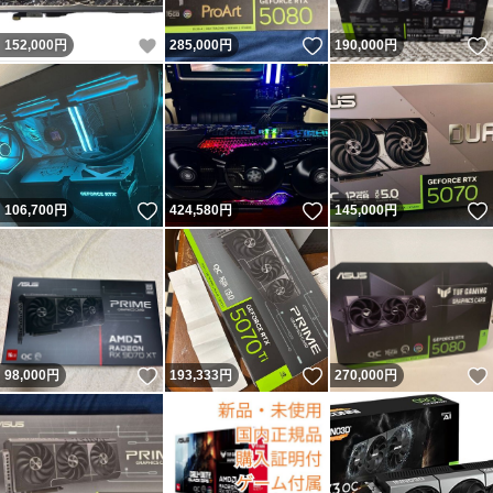
いいね！
いいね！
152,000
円
285,000
円
190,000
円
いいね！
いいね！
106,700
円
424,580
円
145,000
円
いいね！
いいね！
98,000
円
193,333
円
270,000
円