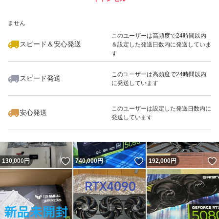
いいね！
いいね！
100,800
※このバッジは実績に基づく表示であり、発送を保証しているものではあり
円
218,000
円
232,000
円
ません
最大10%対象
このユーザーは高頻度で24時間以内
スピード＆安心発送
＆設定した発送日数内に発送していま
す
このユーザーは高頻度で24時間以内
スピード発送
に発送しています
いいね！
いいね！
163,100
円
169,500
円
230,000
円
最大10%対象
このユーザーは設定した発送日数内に
安心発送
発送しています
いいね！
いいね！
130,000
円
740,000
円
192,000
円