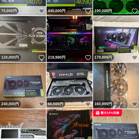
いいね！
いいね！
70,000
円
440,000
円
190,000
円
いいね！
いいね！
120,000
円
219,980
円
179,999
円
いいね！
いいね！
240,000
円
66,500
円
160,999
円
最大10%対象