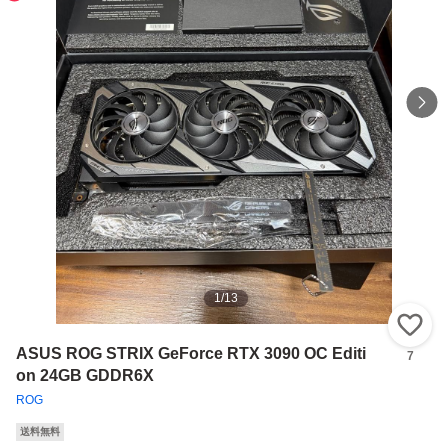
1
/
13
い
ASUS ROG STRIX GeForce RTX 3090 OC Editi
7
on 24GB GDDR6X
ROG
送料無料