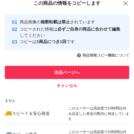
この商品をみている人にオススメ
この商品の情報をコピーします
安心取引出品者
最大10%対象
最大10%対象
Yahoo!フリマの基準をクリアした安
安心取引出品者
商品画像の
無断転載は禁止
されています
心・安全なユーザーです
コピーされた情報は
必ずご自身の商品に合わせて編集
取引実績
してください
コピーは
1商品につき1回
です
このユーザーはYahoo!フリマの取
取引実績◯+
いいね！
いいね！
4,650
円
4,780
円
4,749
円
引を完了させた実績があります
商品情報コピー機能について
最大10%対象
このユーザーは他フリマサービス
他フリマ実績◯+
出品ページへ
での取引実績があります
キャンセル
スピード&安心発送
いいね！
いいね！
5,380
※このバッジは実績に基づく表示であり、発送を保証しているものではあり
円
5,980
円
3,300
円
ません
最大10%対象
このユーザーは高頻度で24時間以内
スピード＆安心発送
＆設定した発送日数内に発送していま
す
このユーザーは高頻度で24時間以内