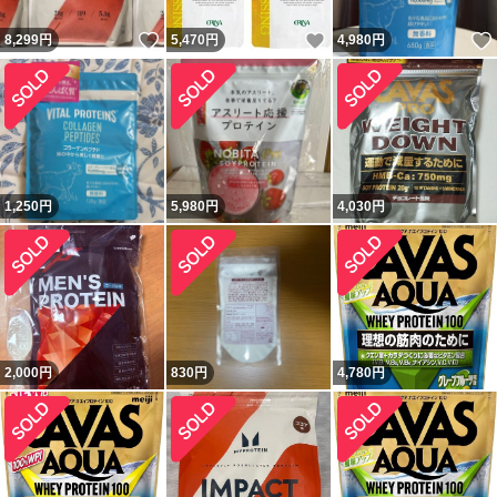
いいね！
いいね！
8,299
円
5,470
円
4,980
円
1,250
円
5,980
円
4,030
円
2,000
円
830
円
4,780
円