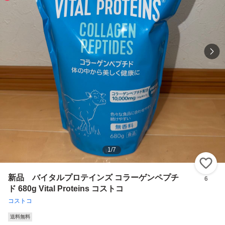
1
/
7
い
新品 バイタルプロテインズ コラーゲンペプチ
6
ド 680g Vital Proteins コストコ
コストコ
送料無料