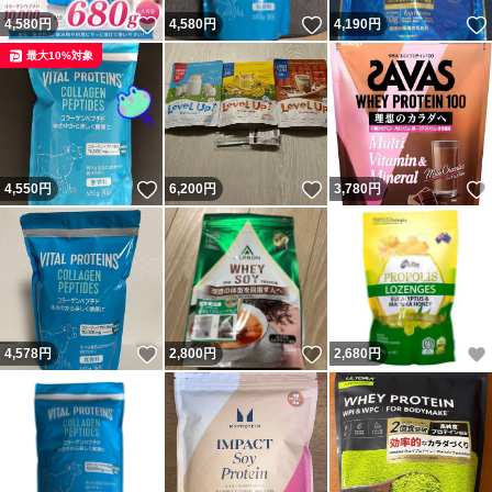
いいね！
いいね！
4,580
円
4,580
円
4,190
円
最大10%対象
いいね！
いいね！
4,550
円
6,200
円
3,780
円
いいね！
いいね！
4,578
円
2,800
円
2,680
円