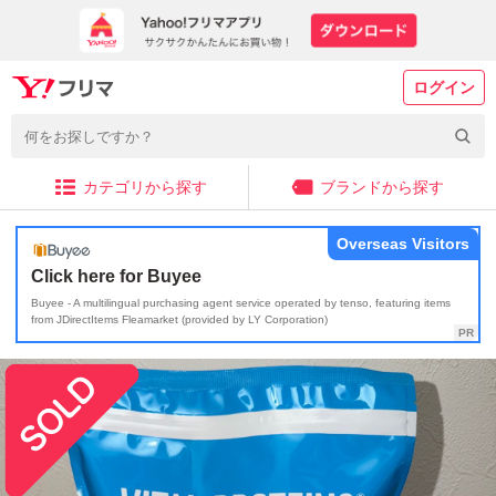
ログイン
カテゴリから探す
ブランドから探す
Overseas Visitors
Click here for Buyee
Buyee - A multilingual purchasing agent service operated by tenso, featuring items
from JDirectItems Fleamarket (provided by LY Corporation)