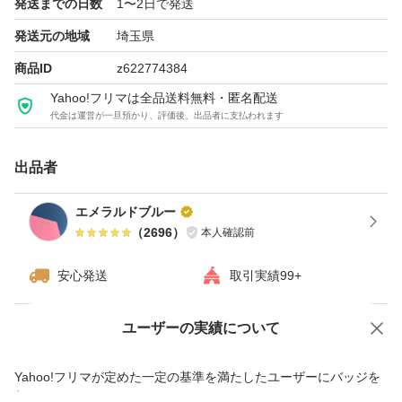
発送までの日数
1〜2日で発送
発送元の地域
埼玉県
商品ID
z622774384
Yahoo!フリマは全品送料無料・匿名配送
代金は運営が一旦預かり、評価後、出品者に支払われます
出品者
エメラルドブルー
（
2696
）
本人確認前
安心発送
取引実績99+
ユーザーの実績について
価格の相談
商品への質問
商品への質問からの値下げ交渉、不適切なカテゴリ変更依頼は禁止です
Yahoo!フリマが定めた一定の基準を満たしたユーザーにバッジを
付与しています