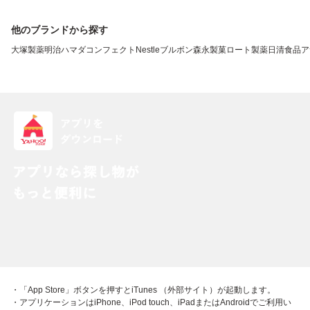
他のブランドから探す
大塚製薬
明治
ハマダコンフェクト
Nestle
ブルボン
森永製菓
ロート製薬
日清食品
ア
・「App Store」ボタンを押すとiTunes （外部サイト）が起動します。
・アプリケーションはiPhone、iPod touch、iPadまたはAndroidでご利用い