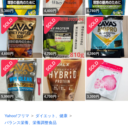
5,380
円
4,400
円
4,780
円
4,600
円
4,700
円
4,390
円
5,990
円
4,700
円
3,300
円
Yahoo!フリマ
ダイエット、健康
バランス栄養、栄養調整食品