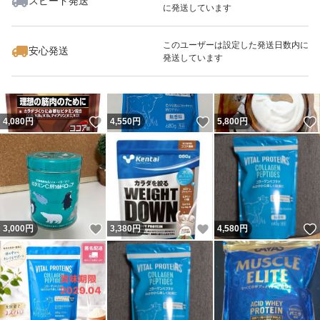
スピード発送
に発送しています
いいね！
いいね！
3,999
円
4,575
円
1,900
円
最大10%対象
このユーザーは設定した発送日数内に
安心発送
発送しています
いいね！
いいね！
4,080
円
4,550
円
5,800
円
いいね！
いいね！
3,000
円
3,380
円
4,580
円