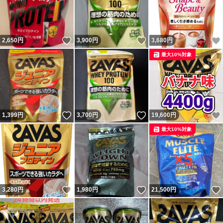
いいね！
いいね！
2,650
円
3,900
円
3,680
円
最大10%対象
いいね！
いいね！
1,399
円
3,700
円
19,600
円
最大10%対象
いいね！
いいね！
3,280
円
1,980
円
21,500
円