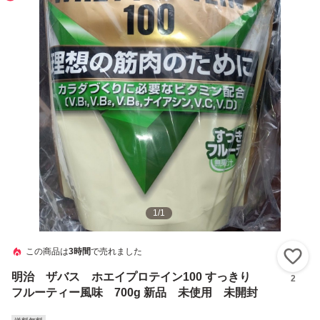
1
/
1
この商品は
3時間
で売れました
い
明治 ザバス ホエイプロテイン100 すっきり
2
フルーティー風味 700g 新品 未使用 未開封