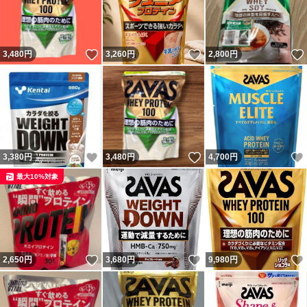
いいね！
いいね！
3,480
円
3,260
円
2,800
円
いいね！
いいね！
3,380
円
3,480
円
4,700
円
最大10%対象
いいね！
いいね！
2,650
円
3,680
円
9,980
円