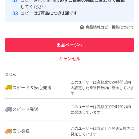
コピーされた情報は
必ずご自身の商品に合わせて編集
取引実績
してください
コピーは
1商品につき1回
です
このユーザーはYahoo!フリマの取
取引実績◯+
いいね！
いいね！
4,600
円
3,580
円
4,780
円
引を完了させた実績があります
商品情報コピー機能について
最大10%対象
最大10%対象
最大10%対象
このユーザーは他フリマサービス
他フリマ実績◯+
出品ページへ
での取引実績があります
キャンセル
スピード&安心発送
いいね！
いいね！
9,200
※このバッジは実績に基づく表示であり、発送を保証しているものではあり
円
9,480
円
3,780
円
ません
最大10%対象
このユーザーは高頻度で24時間以内
スピード＆安心発送
＆設定した発送日数内に発送していま
す
このユーザーは高頻度で24時間以内
スピード発送
に発送しています
いいね！
いいね！
3,550
円
2,880
円
3,580
円
最大10%対象
最大10%対象
このユーザーは設定した発送日数内に
安心発送
発送しています