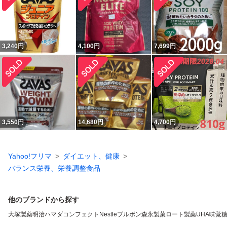
3,240
円
4,100
円
7,699
円
3,550
円
14,680
円
4,700
円
Yahoo!フリマ
ダイエット、健康
バランス栄養、栄養調整食品
他のブランドから探す
大塚製薬
明治
ハマダコンフェクト
Nestle
ブルボン
森永製菓
ロート製薬
UHA味覚