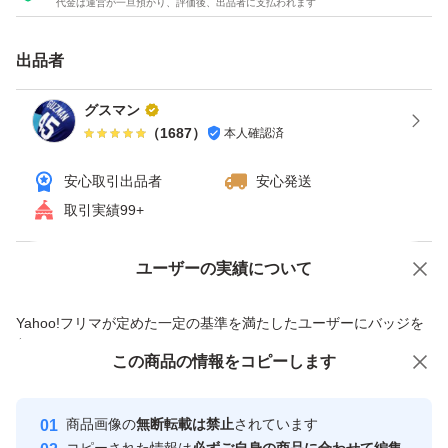
代金は運営が一旦預かり、評価後、出品者に支払われます
出品者
グスマン
（
1687
）
本人確認済
安心取引出品者
安心発送
取引実績99+
ユーザーの実績について
価格の相談
商品への質問
商品への質問からの値下げ交渉、不適切なカテゴリ変更依頼は禁止です
Yahoo!フリマが定めた一定の基準を満たしたユーザーにバッジを
付与しています
この商品をみている人にオススメ
この商品の情報をコピーします
安心取引出品者
最大10%対象
最大10%対象
Yahoo!フリマの基準をクリアした安
安心取引出品者
商品画像の
無断転載は禁止
されています
心・安全なユーザーです