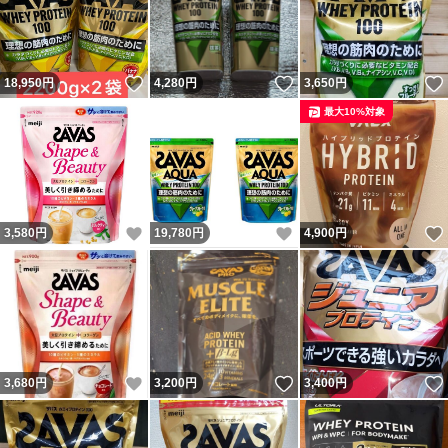
いいね！
いいね！
18,950
円
4,280
円
3,650
円
最大10%対象
いいね！
いいね！
3,580
円
19,780
円
4,900
円
いいね！
いいね！
3,680
円
3,200
円
3,400
円