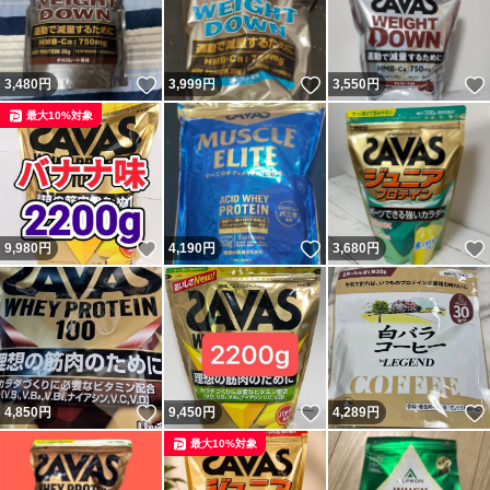
いいね！
いいね！
3,480
円
3,999
円
3,550
円
最大10%対象
いいね！
いいね！
9,980
円
4,190
円
3,680
円
いいね！
いいね！
4,850
円
9,450
円
4,289
円
最大10%対象