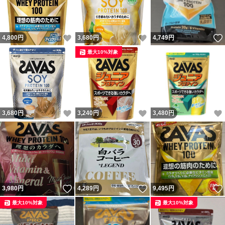
いいね！
いいね！
4,800
円
3,680
円
4,749
円
最大10%対象
いいね！
いいね！
3,680
円
3,240
円
3,480
円
いいね！
いいね！
3,980
円
4,289
円
9,495
円
最大10%対象
最大10%対象