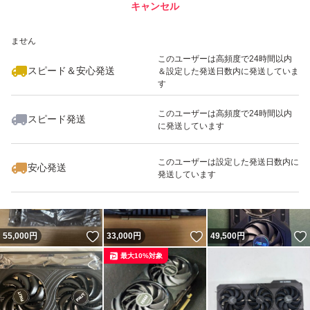
キャンセル
スピード&安心発送
いいね！
いいね！
29,550
※このバッジは実績に基づく表示であり、発送を保証しているものではあり
円
45,000
円
69,000
円
ません
最大10%対象
このユーザーは高頻度で24時間以内
スピード＆安心発送
＆設定した発送日数内に発送していま
す
このユーザーは高頻度で24時間以内
スピード発送
に発送しています
いいね！
いいね！
27,900
円
33,000
円
43,400
円
最大10%対象
このユーザーは設定した発送日数内に
安心発送
発送しています
いいね！
いいね！
55,000
円
33,000
円
49,500
円
最大10%対象