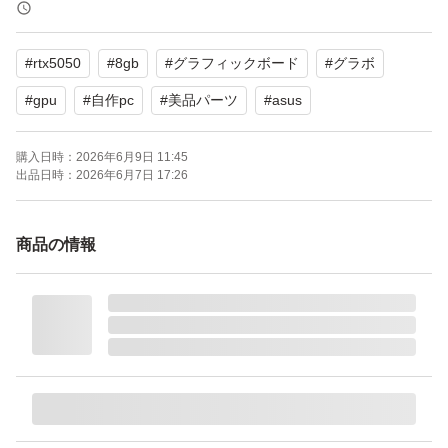
取り引きキャンセルに対応致しません。
ご了承の程よろしくお願いします。
#
rtx5050
#
8gb
#
グラフィックボード
#
グラボ
【ブランド】ASUS
#
gpu
#
自作pc
#
美品パーツ
#
asus
【カテゴリ】グラフィックボード、ビデオカード
購入日時：
2026年6月9日 11:45
【モデル名】DUAL-RTX5050-O8G
出品日時：
2026年6月7日 17:26
よろしくお願いいたします。
商品の情報
DUAL-RTX5050-O8G ［ASUS Dual GeForce RTX 5050 8
GB GDDR6 OC Edition］
メモリ容量：8.0 GB
メモリ規格：GDDR6
出力端子：HDMI 1ポート DisplayPort 3ポート
補助電源：8pin