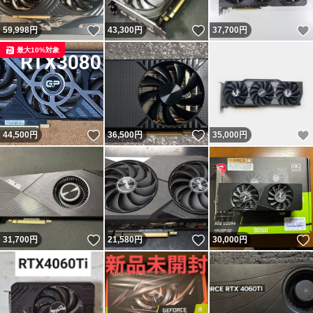
いいね！
いいね！
59,998
円
43,300
円
37,700
円
最大10%対象
いいね！
いいね！
44,500
円
36,500
円
35,000
円
いいね！
いいね！
31,700
円
21,580
円
30,000
円