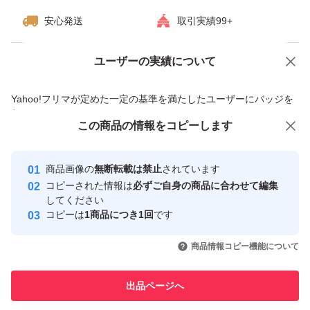
安心発送
取引実績99+
ユーザーの実績について
価格の相談
商品への質問
商品への質問からの値下げ交渉、不適切なカテゴリ変更依頼は禁止です
Yahoo!フリマが定めた一定の基準を満たしたユーザーにバッジを
付与しています
この商品をみている人にオススメ
この商品の情報をコピーします
安心取引出品者
最大10%対象
最大10%対象
Yahoo!フリマの基準をクリアした安
安心取引出品者
商品画像の
無断転載は禁止
されています
心・安全なユーザーです
コピーされた情報は
必ずご自身の商品に合わせて編集
取引実績
してください
コピーは
1商品につき1回
です
このユーザーはYahoo!フリマの取
取引実績◯+
いいね！
いいね！
53,000
円
25,800
円
29,000
円
引を完了させた実績があります
商品情報コピー機能について
最大10%対象
最大10%対象
このユーザーは他フリマサービス
他フリマ実績◯+
出品ページへ
での取引実績があります