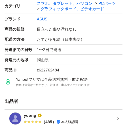
冷却ファン：空冷（デュアルファン）
スマホ、タブレット、パソコン
PCパーツ
カテゴリ
グラフィックボード、ビデオカード
幅（長さ）：203.0 mm
ブランド
ASUS
商品の状態
目立った傷や汚れなし
配送の方法
おてがる配送（日本郵便）
発送までの日数
1〜2日で発送
発送元の地域
岡山県
商品ID
z622762484
Yahoo!フリマは全品送料無料・匿名配送
代金は運営が一旦預かり、評価後、出品者に支払われます
出品者
yoong
（
485
）
本人確認済