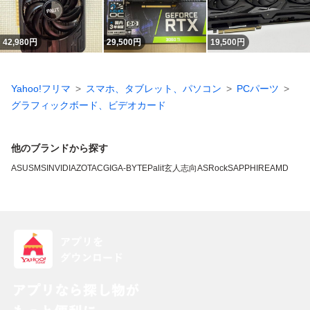
42,980
円
29,500
円
19,500
円
Yahoo!フリマ
スマホ、タブレット、パソコン
PCパーツ
グラフィックボード、ビデオカード
他のブランドから探す
ASUS
MSI
NVIDIA
ZOTAC
GIGA-BYTE
Palit
玄人志向
ASRock
SAPPHIRE
AMD