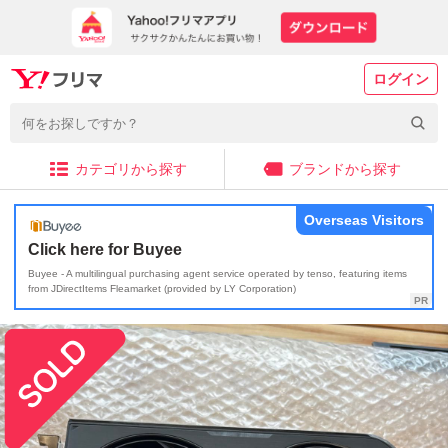
ログイン
カテゴリから探す
ブランドから探す
Overseas Visitors
Click here for Buyee
Buyee - A multilingual purchasing agent service operated by tenso, featuring items
from JDirectItems Fleamarket (provided by LY Corporation)