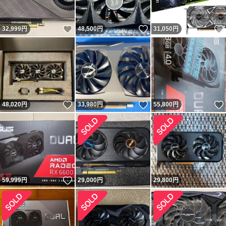
いいね！
いいね！
32,999
円
48,500
円
31,050
円
いいね！
いいね！
48,020
円
33,980
円
55,800
円
いいね！
59,999
円
29,000
円
29,800
円