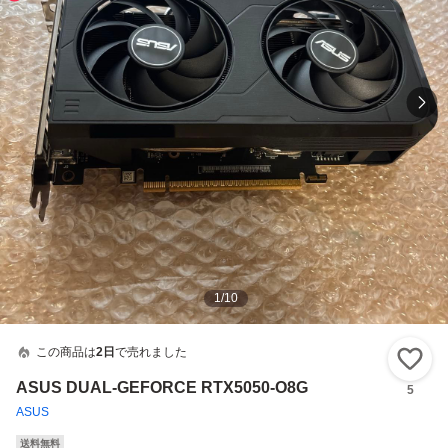
1
/
10
この商品は
2日
で売れました
い
ASUS DUAL-GEFORCE RTX5050-O8G
5
ASUS
送料無料