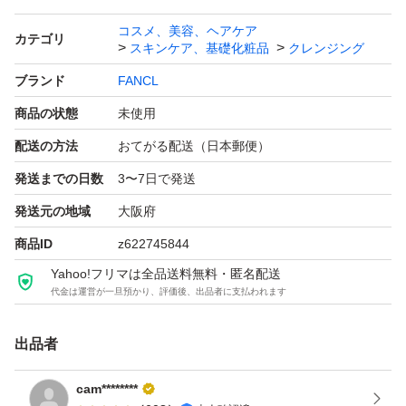
コスメ、美容、ヘアケア
カテゴリ
スキンケア、基礎化粧品
クレンジング
ブランド
FANCL
商品の状態
未使用
配送の方法
おてがる配送（日本郵便）
発送までの日数
3〜7日で発送
発送元の地域
大阪府
商品ID
z622745844
Yahoo!フリマは全品送料無料・匿名配送
代金は運営が一旦預かり、評価後、出品者に支払われます
出品者
cam********