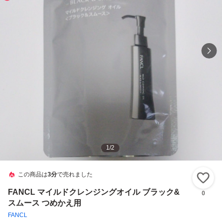
1
/
2
この商品は
3分
で売れました
い
FANCL マイルドクレンジングオイル ブラック&
0
スムース つめかえ用
FANCL