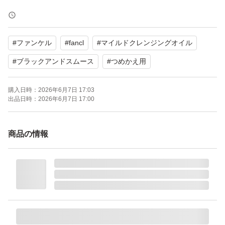
【状態】未使用
【内容】つめかえ用
#
ファンケル
#
fancl
#
マイルドクレンジングオイル
よろしくお願いいたします。
#
ブラックアンドスムース
#
つめかえ用
購入日時：
2026年6月7日 17:03
マイルドクレンジング オイル ＜ブラック＆スムース＞ つ
出品日時：
2026年6月7日 17:00
めかえ用 115ml
ブランド：FANCL
商品の情報