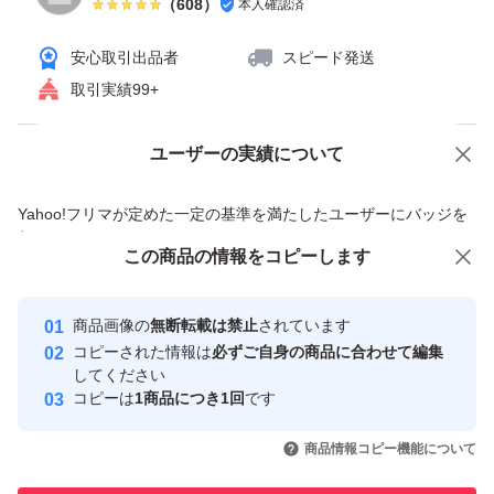
（
608
）
本人確認済
安心取引出品者
スピード発送
取引実績99+
ユーザーの実績について
価格の相談
商品への質問
商品への質問からの値下げ交渉、不適切なカテゴリ変更依頼は禁止です
Yahoo!フリマが定めた一定の基準を満たしたユーザーにバッジを
付与しています
この商品をみている人にオススメ
この商品の情報をコピーします
安心取引出品者
最大10%対象
最大10%対象
Yahoo!フリマの基準をクリアした安
安心取引出品者
商品画像の
無断転載は禁止
されています
心・安全なユーザーです
コピーされた情報は
必ずご自身の商品に合わせて編集
取引実績
してください
コピーは
1商品につき1回
です
このユーザーはYahoo!フリマの取
取引実績◯+
いいね！
いいね！
2,900
円
3,350
円
1,700
円
引を完了させた実績があります
商品情報コピー機能について
最大10%対象