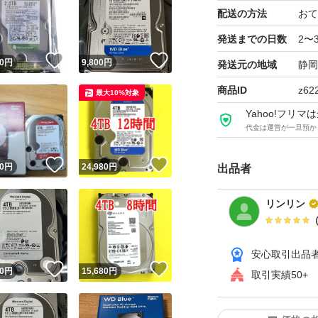
配送の方法
おて
出品はHDDのみに
HDDの状態はDisk
発送までの日数
2〜
！
いいね！
いいね！
0
円
9,800
円
発送元の地域
静岡
完全イレース後、
商品ID
z62
最大10%対象
できる状態で発送
Yahoo!フリ
代金は運営が一旦預か
.
！
いいね！
いいね！
0
円
24,980
円
出品者
リンリン
安心取引出品
！
いいね！
いいね！
0
円
15,680
円
取引実績50+