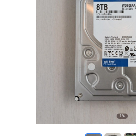
1
/
4