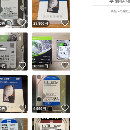
価格の
商品への質問
！
いいね！
いいね！
0
円
29,800
円
ユーザーの実績について
！
いいね！
いいね！
0
円
16,500
円
o!フリマが定めた一定の基準を満たしたユーザーにバッジを付与しています
出品者
この商品の情報をコピーします
取引出品者
Yahoo!フリマの基準をクリアした安心・安全なユーザーです
！
いいね！
いいね！
商品画像の
無断転載は禁止
されています
0
円
9,999
円
コピーされた情報は
必ずご自身の商品に合わせて編集
してください
コピーは
1商品につき1回
です
実績◯+
このユーザーはYahoo!フリマの取引を完了させた実績があり