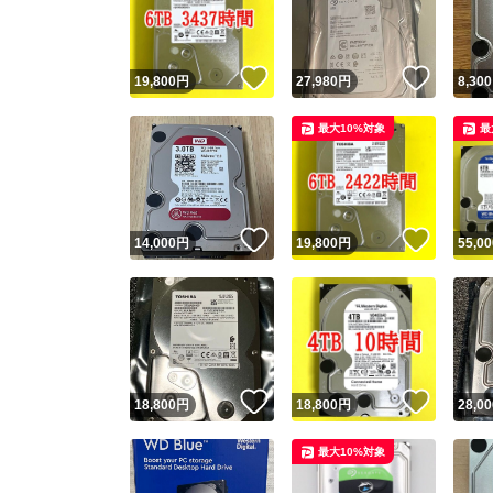
他フ
いいね！
いいね
19,800
円
27,980
円
8,300
スピード
最大10%対象
最
※このバッ
スピ
いいね！
いいね
14,000
円
19,800
円
55,00
スピ
安心
いいね！
いいね
18,800
円
18,800
円
28,00
最大10%対象