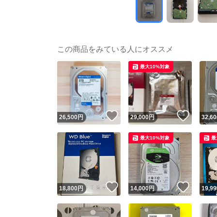
この商品をみている人にオススメ
最大10%対象
いいね！
いいね
26,500
円
29,000
円
32,60
最大10%対象
最
いいね！
いいね
18,800
円
14,000
円
19,99