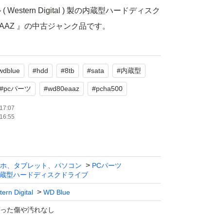
Western Digital ) 製の内蔵型ハードディスク
EAAZ 』の中古ジャンク品です。
、動作はしますが、Diskinfoで「注意」が
wdblue
#
hdd
#
8tb
#
sata
#
内蔵型
ジャンクとして出品いたします。
#
pcパーツ
#
wd80eaaz
#
pcha500
e
17:07
16:55
B
ホ、タブレット、パソコン
PCパーツ
蔵型ハードディスクドライブ
ern Digital
WD Blue
TA 6Gb/s
った傷や汚れなし