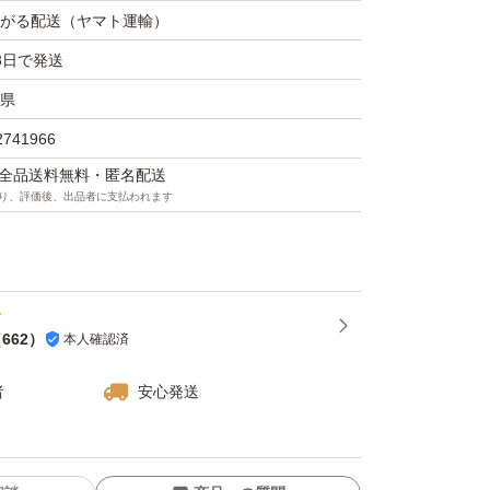
がる配送（ヤマト運輸）
なります。
infoの情報(4枚目画像)でご確認ください。
3日で発送
県
フォーマットまでしておきますので直ぐに使用
2741966
します。
マは全品送料無料・匿名配送
り、評価後、出品者に支払われます
（
662
）
本人確認済
者
安心発送