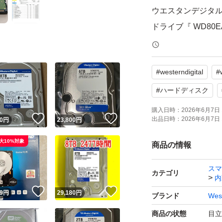
ウエスタンデジタル ( 
ドライブ『 WD80
使用時間は短く、認識
#
westerndigital
#
でておりますので
#
ハードディスク
シリーズ：WD Blu
購入日時：
2026年6月7日 
！
いいね！
いいね！
出品日時：
2026年6月7日 
0
円
23,800
円
容量：8TB
回転数：5640rpm
大10%対象
商品の情報
キャッシュ：256M
スマ
書込方式：CMR
カテゴリ
内
規格：3.5インチ
！
いいね！
いいね！
9
円
29,180
円
ブランド
West
インターフェイス：SA
商品の状態
目立