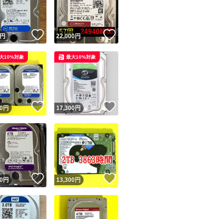
商品情報コピー機
リマ実績◯+
このユーザーは他フリマサービスでの取引実績があります
！
いいね！
いいね！
円
22,000
円
出品ページへ
&安心発送
大10%対象
最大10%対象
キャンセル
ジは実績に基づく表示であり、発送を保証しているものではありません
このユーザーは高頻度で24時間以内＆設定した発送日数内に
ード＆安心発送
ます
！
いいね！
いいね！
0
円
17,300
円
ード発送
このユーザーは高頻度で24時間以内に発送しています
発送
このユーザーは設定した発送日数内に発送しています
！
いいね！
いいね！
0
円
13,300
円