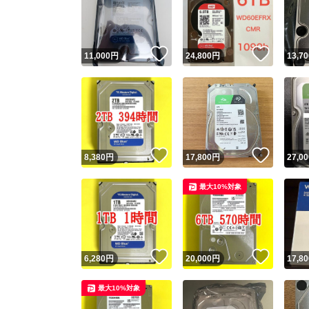
いいね！
いいね
11,000
円
24,800
円
13,70
いいね！
いいね
8,380
円
17,800
円
27,00
Yaho
最大10%対象
安心取引
安心
いいね！
いいね
6,280
円
20,000
円
17,80
取引実績
最大10%対象
取引