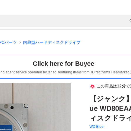
PCパーツ
内蔵型ハードディスクドライブ
Click here for Buyee
ing agent service operated by tenso, featuring items from JDirectItems Fleamarket 
この商品は
12分
で
【ジャンク】Wes
ue WD80E
ィスクドラ
WD Blue