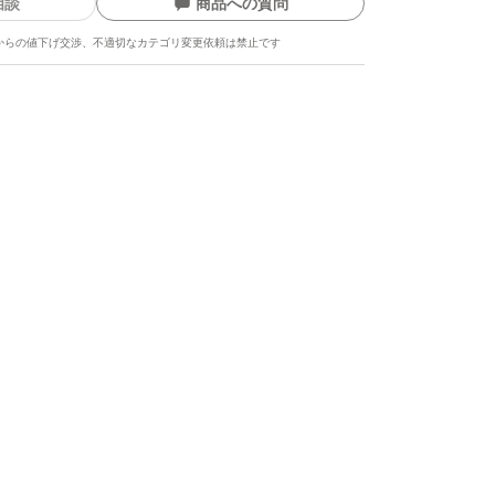
相談
商品への質問
からの値下げ交渉、不適切なカテゴリ変更依頼は禁止です
ます