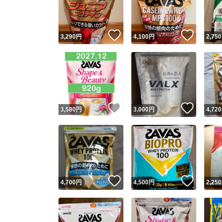
他フ
いいね！
いいね
3,290
円
4,100
円
2,750
スピード
※このバッ
スピ
いいね！
いいね
3,580
円
3,000
円
4,720
スピ
安心
いいね！
いいね
4,700
円
4,500
円
2,250