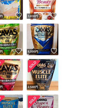
！
いいね！
いいね！
円
3,830
円
！
いいね！
いいね！
円
8,000
円
円
2,540
円