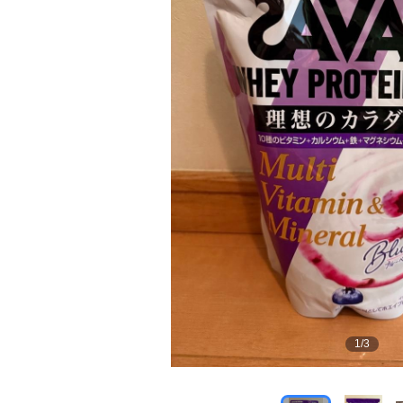
1
/
3