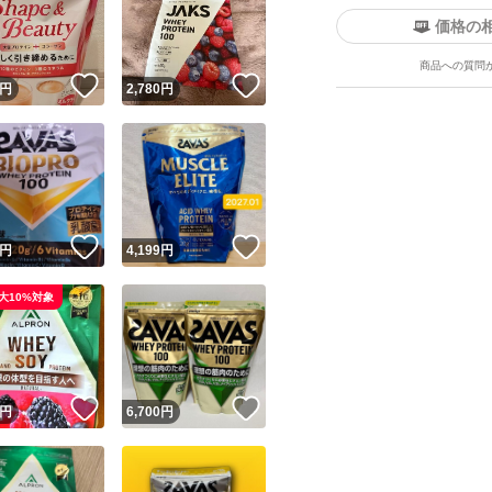
価格の
商品への質問
！
いいね！
いいね！
円
2,780
円
ユーザーの実績について
！
いいね！
いいね！
円
4,199
円
o!フリマが定めた一定の基準を満たしたユーザーにバッジを付与しています
大10%対象
出品者
この商品の情報をコピーします
取引出品者
Yahoo!フリマの基準をクリアした安心・安全なユーザーです
！
いいね！
いいね！
商品画像の
無断転載は禁止
されています
円
6,700
円
コピーされた情報は
必ずご自身の商品に合わせて編集
してください
コピーは
1商品につき1回
です
実績◯+
このユーザーはYahoo!フリマの取引を完了させた実績があり