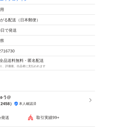
テイン100 マルチビタミン＆ミネラル ブルーベ
用
g × 1個
がる配送（日本郵便）
バス
タイプ：粉末
3日で発送
.5 %
県
2716730
マは全品送料無料・匿名配送
ト
り、評価後、出品者に支払われます
ゅう@
（
2458
）
本人確認済
心発送
取引実績99+