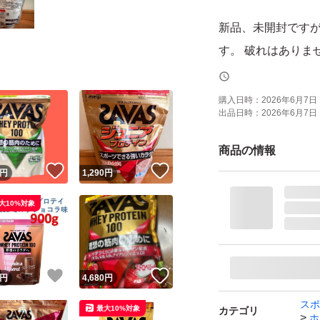
新品、未開封です
す。 破れはありま
あくまで素人出品
購入日時：
2026年6月7日 
出品日時：
2026年6月7日 
ん。簡易的な梱包
開封時にカッター
商品の情報
十分にお気をつけ
！
いいね！
いいね！
円
1,290
円
ご理解の上ご購入
大10%対象
自宅保管のため、
入をご遠慮くださ
！
いいね！
いいね！
円
4,680
円
購入後の返品、ク
スポ
最大10%対象
カテゴリ
ホ