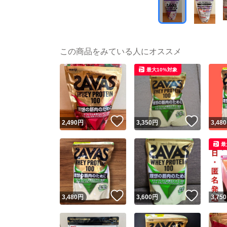
この商品をみている人にオススメ
最大10%対象
いいね！
いいね
2,490
円
3,350
円
3,480
最
いいね！
いいね
3,480
円
3,600
円
3,750