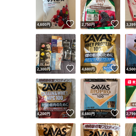
いいね！
いいね
4,600
円
2,750
円
3,399
いいね！
いいね
2,300
円
4,680
円
4,500
Yaho
最
安心取引
安心
いいね！
いいね
4,200
円
4,680
円
2,799
取引実績
取引