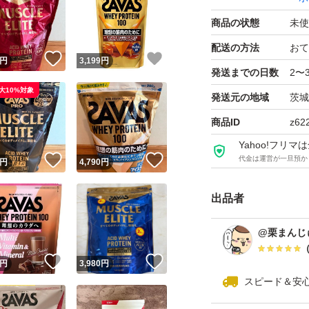
ザバス ホエイプロ
商品の状態
未使
リーヨーグルト味 450
配送の方法
おて
ブランド：明治 ザ
！
いいね！
いいね！
円
3,199
円
プロテイン剤形、
発送までの日数
2〜
大10%対象
たんぱく質含有率：59
発送元の地域
茨城
味：ヨーグルト味
商品ID
z62
容量（g）：450.0 g
Yahoo!フリ
販売単位：1.0 セッ
！
いいね！
いいね！
代金は運営が一旦預か
円
4,790
円
出品者
@栗まんじ
！
いいね！
いいね！
円
3,980
円
スピード＆安