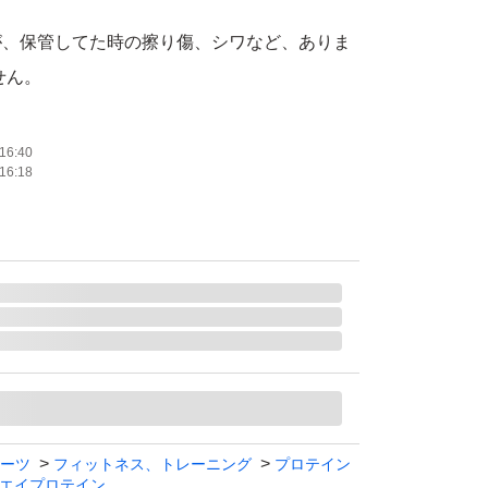
が、保管してた時の擦り傷、シワなど、ありま
せん。
なので、梱包が雑な場合もあるかもしれませ
16:40
16:18
での発送の場合もありますので、
やハサミ等を使用されるる場合は、
下さい。
をお願いします。
神経質な方または完璧な品質を求める方は購
い。
レーム等の対応しかねます。
ーツ
フィットネス、トレーニング
プロテイン
エイプロテイン