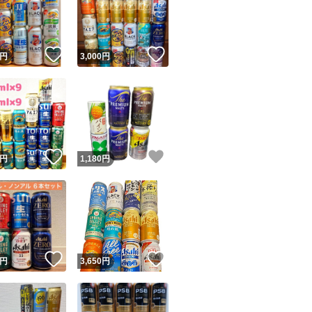
！
いいね！
いいね！
円
3,000
円
ユーザーの実績について
！
いいね！
いいね！
円
1,180
円
o!フリマが定めた一定の基準を満たしたユーザーにバッジを付与しています
出品者
この商品の情報をコピーします
取引出品者
Yahoo!フリマの基準をクリアした安心・安全なユーザーです
！
いいね！
いいね！
商品画像の
無断転載は禁止
されています
円
3,650
円
コピーされた情報は
必ずご自身の商品に合わせて編集
してください
コピーは
1商品につき1回
です
実績◯+
このユーザーはYahoo!フリマの取引を完了させた実績があり