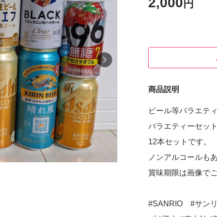
2,000
円
商品説明
ビール等バラエティ
バラエティーセッ
12本セットです。
ノンアルコールも
賞味期限は画像で
#SANRIO #サ