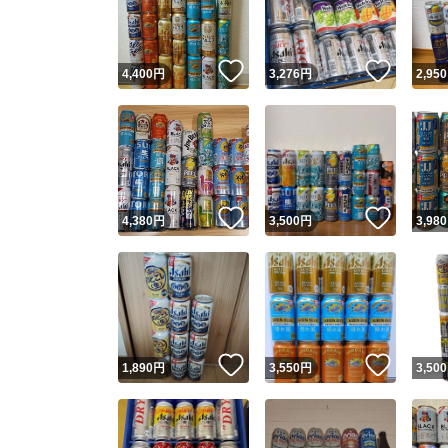
他フ
いいね！
いいね
4,400
円
3,276
円
2,950
スピード
※このバッ
スピ
いいね！
いいね
4,380
円
3,500
円
3,980
スピ
安心
いいね！
いいね
1,890
円
3,550
円
3,500