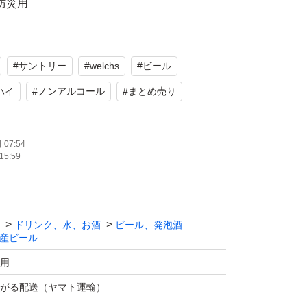
#防災用
かわ #ノースフェイス #ポケモンカード #8loo
#PS5 #サイコロきっぷ #BTS #ミナペ
#
サントリー
#
welchs
#
ビール
#トロピカル #500円玉 #アサヒ
LUMA #Wrap #ILUMA#Wrap #ILUMA
ハイ
#
ノンアルコール
#
まとめ売り
07:54
15:59
ドリンク、水、お酒
ビール、発泡酒
産ビール
用
がる配送（ヤマト運輸）