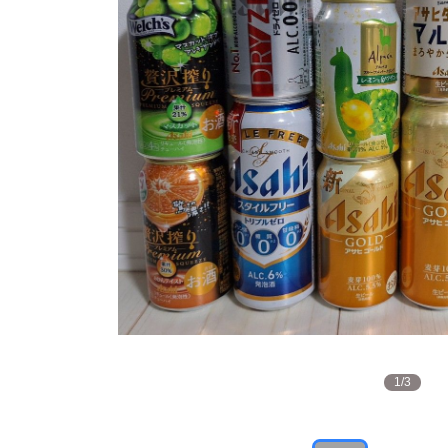
1
/
3