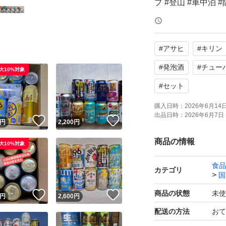
プ #登山 #車中泊 
#ennoy #ちい
m #スラムダンク 
#
アサヒ
#
キリン
ルホネン #ハワイ 
#アーニャ #IQOS #I
#
発泡酒
#
チュー
大10%対象
#
セット
購入日時：
2026年6月14日 
出品日時：
2026年6月7日 
！
いいね！
いいね！
円
2,200
円
商品の情報
大10%対象
食品
カテゴリ
国
商品の状態
未使
！
いいね！
いいね！
円
2,600
円
配送の方法
おて