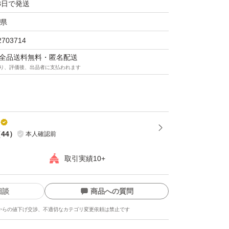
3日で発送
県
2703714
マは全品送料無料・匿名配送
り、評価後、出品者に支払われます
（
44
）
本人確認前
取引実績10+
相談
商品への質問
からの値下げ交渉、不適切なカテゴリ変更依頼は禁止です