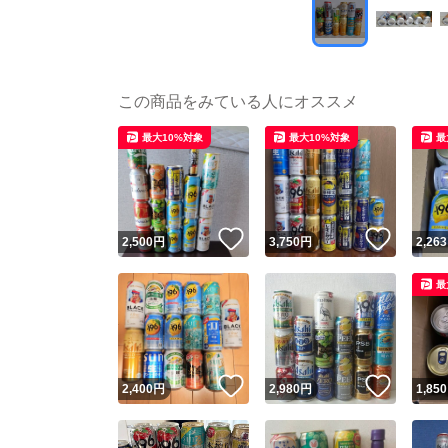
この商品をみている人にオススメ
最大10%対象
最大10%対象
最
いいね！
いいね
2,500
円
3,750
円
2,263
最
いいね！
いいね
2,400
円
2,980
円
1,850