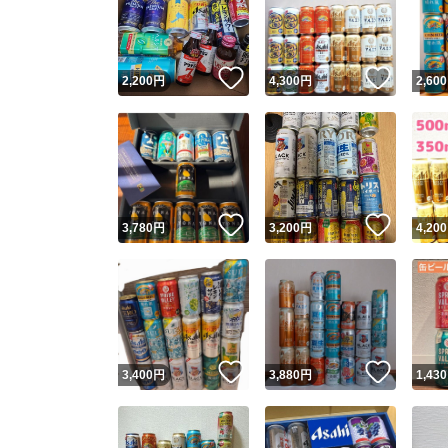
いいね！
いいね
2,200
円
4,300
円
2,600
いいね！
いいね
3,780
円
3,200
円
4,200
Yaho
安心取引
安心
いいね！
いいね
3,400
円
3,880
円
1,430
取引実績
取引