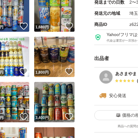
発送までの日数
2〜
発送元の地域
埼玉
商品ID
z62
！
いいね！
いいね！
円
1,680
円
Yahoo!フリ
代金は運営が一旦預か
出品者
！
いいね！
いいね！
円
1,800
円
あさまやま
安心発送
価格の
！
いいね！
いいね！
円
3,400
円
商品への質問