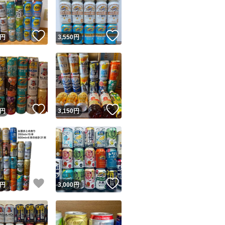
商品情報コピー機
リマ実績◯+
このユーザーは他フリマサービスでの取引実績があります
！
いいね！
いいね！
円
3,550
円
出品ページへ
&安心発送
キャンセル
ジは実績に基づく表示であり、発送を保証しているものではありません
このユーザーは高頻度で24時間以内＆設定した発送日数内に
ード＆安心発送
ます
！
いいね！
いいね！
円
3,150
円
ード発送
このユーザーは高頻度で24時間以内に発送しています
発送
このユーザーは設定した発送日数内に発送しています
！
いいね！
いいね！
円
3,000
円