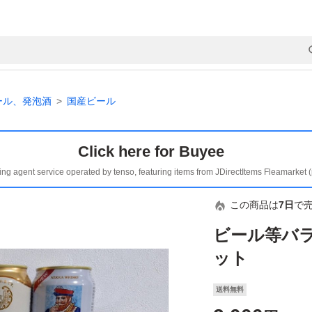
ール、発泡酒
国産ビール
Click here for Buyee
ing agent service operated by tenso, featuring items from JDirectItems Fleamarket 
この商品は
7日
で
ビール等バラ
ット
送料無料