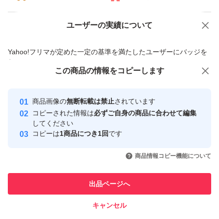
ユーザーの実績について
価格の相談
商品への質問
商品への質問からの値下げ交渉、不適切なカテゴリ変更依頼は禁止です
Yahoo!フリマが定めた一定の基準を満たしたユーザーにバッジを
付与しています
この商品をみている人にオススメ
この商品の情報をコピーします
安心取引出品者
最大10%対象
最大10%対象
最大10%対象
Yahoo!フリマの基準をクリアした安
安心取引出品者
商品画像の
無断転載は禁止
されています
心・安全なユーザーです
コピーされた情報は
必ずご自身の商品に合わせて編集
取引実績
してください
コピーは
1商品につき1回
です
このユーザーはYahoo!フリマの取
取引実績◯+
いいね！
いいね！
8,163
円
8,000
円
7,300
円
引を完了させた実績があります
商品情報コピー機能について
最大10%対象
最大10%対象
このユーザーは他フリマサービス
他フリマ実績◯+
出品ページへ
での取引実績があります
キャンセル
スピード&安心発送