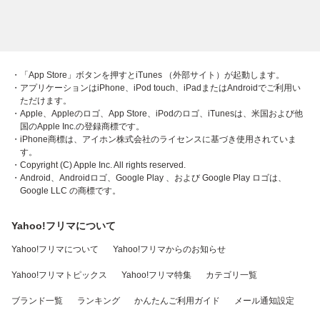
・「App Store」ボタンを押すとiTunes （外部サイト）が起動します。
・アプリケーションはiPhone、iPod touch、iPadまたはAndroidでご利用い
ただけます。
・Apple、Appleのロゴ、App Store、iPodのロゴ、iTunesは、米国および他
国のApple Inc.の登録商標です。
・iPhone商標は、アイホン株式会社のライセンスに基づき使用されていま
す。
・Copyright (C) Apple Inc. All rights reserved.
・Android、Androidロゴ、Google Play 、および Google Play ロゴは、
Google LLC の商標です。
Yahoo!フリマについて
Yahoo!フリマについて
Yahoo!フリマからのお知らせ
Yahoo!フリマトピックス
Yahoo!フリマ特集
カテゴリ一覧
ブランド一覧
ランキング
かんたんご利用ガイド
メール通知設定