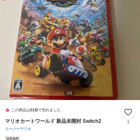
1
/
1
この商品は
21分
で売れました
い
マリオカートワールド 新品未開封 Switch2
1
スーパーマリオ
送料無料