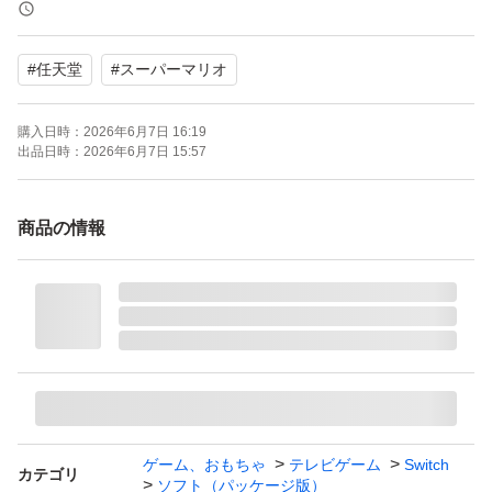
プレイモード：TVモード対応 テーブルモード対応 携帯モ
ード対応
#
任天堂
#
スーパーマリオ
携帯モードプレイ人数：1.0 人
購入日時：
2026年6月7日 16:19
出品日時：
2026年6月7日 15:57
商品の情報
ゲーム、おもちゃ
テレビゲーム
Switch
カテゴリ
ソフト（パッケージ版）