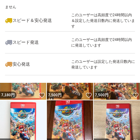
いいね！
いいね！
8,170
※このバッジは実績に基づく表示であり、発送を保証しているものではあり
円
7,199
円
7,300
円
ません
このユーザーは高頻度で24時間以内
スピード＆安心発送
＆設定した発送日数内に発送していま
す
このユーザーは高頻度で24時間以内
スピード発送
に発送しています
いいね！
いいね！
8,225
円
8,300
円
8,180
円
このユーザーは設定した発送日数内に
安心発送
発送しています
いいね！
いいね！
7,180
円
7,500
円
7,500
円