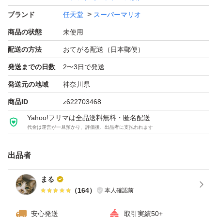
ブランド
任天堂
スーパーマリオ
商品の状態
未使用
配送の方法
おてがる配送（日本郵便）
発送までの日数
2〜3日で発送
発送元の地域
神奈川県
商品ID
z622703468
Yahoo!フリマは全品送料無料・匿名配送
代金は運営が一旦預かり、評価後、出品者に支払われます
出品者
まる
（
164
）
本人確認前
安心発送
取引実績50+