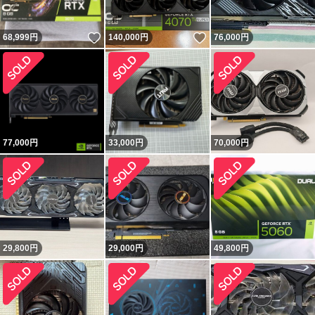
いいね！
いいね！
68,999
円
140,000
円
76,000
円
77,000
円
33,000
円
70,000
円
29,800
円
29,000
円
49,800
円