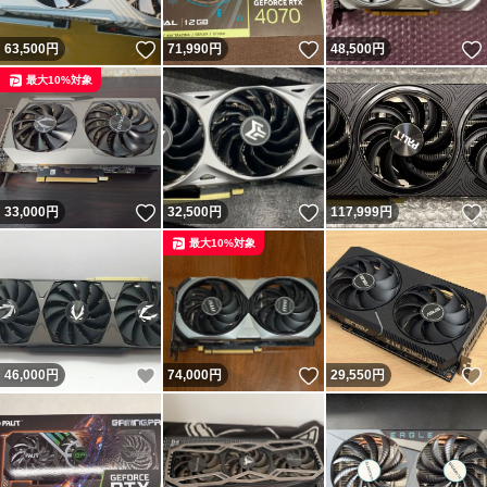
いいね！
いいね！
63,500
円
71,990
円
48,500
円
最大10%対象
いいね！
いいね！
33,000
円
32,500
円
117,999
円
最大10%対象
いいね！
いいね！
46,000
円
74,000
円
29,550
円