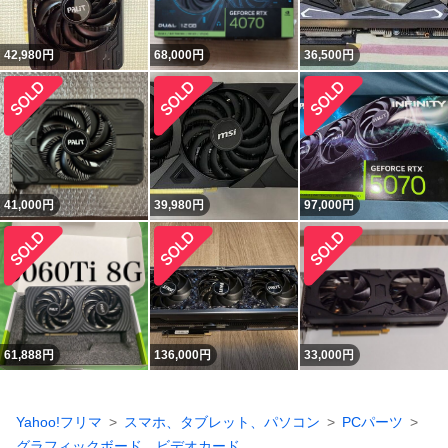
42,980
円
68,000
円
36,500
円
41,000
円
39,980
円
97,000
円
61,888
円
136,000
円
33,000
円
Yahoo!フリマ
スマホ、タブレット、パソコン
PCパーツ
グラフィックボード、ビデオカード