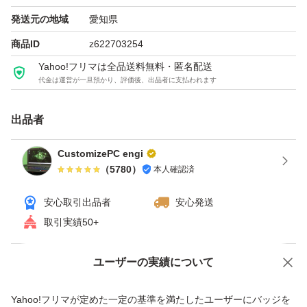
発送元の地域
愛知県
商品ID
z622703254
Yahoo!フリマは全品送料無料・匿名配送
代金は運営が一旦預かり、評価後、出品者に支払われます
出品者
CustomizePC engi
（
5780
）
本人確認済
安心取引出品者
安心発送
取引実績50+
ユーザーの実績について
価格の相談
商品への質問
商品への質問からの値下げ交渉、不適切なカテゴリ変更依頼は禁止です
Yahoo!フリマが定めた一定の基準を満たしたユーザーにバッジを