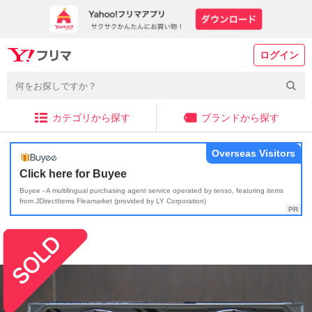
ログイン
カテゴリから探す
ブランドから探す
Overseas Visitors
Click here for Buyee
Buyee - A multilingual purchasing agent service operated by tenso, featuring items
from JDirectItems Fleamarket (provided by LY Corporation)