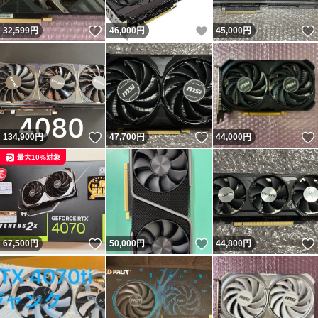
いいね！
いいね！
32,599
円
46,000
円
45,000
円
いいね！
いいね！
134,900
円
47,700
円
44,000
円
最大10%対象
いいね！
いいね！
67,500
円
50,000
円
44,800
円