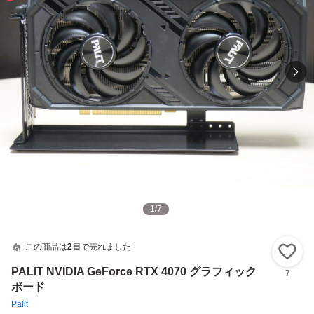
1
/
7
この商品は
2日
で売れました
い
PALIT NVIDIA GeForce RTX 4070 グラフィック
7
ボード
Palit