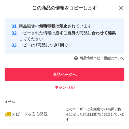
付与しています
この商品をみている人にオススメ
この商品の情報をコピーします
安心取引出品者
最大10%対象
Yahoo!フリマの基準をクリアした安
安心取引出品者
商品画像の
無断転載は禁止
されています
心・安全なユーザーです
コピーされた情報は
必ずご自身の商品に合わせて編集
取引実績
してください
コピーは
1商品につき1回
です
このユーザーはYahoo!フリマの取
取引実績◯+
いいね！
いいね！
78,000
円
42,600
円
45,000
円
引を完了させた実績があります
商品情報コピー機能について
最大10%対象
最大10%対象
このユーザーは他フリマサービス
他フリマ実績◯+
出品ページへ
での取引実績があります
キャンセル
スピード&安心発送
いいね！
いいね！
33,500
※このバッジは実績に基づく表示であり、発送を保証しているものではあり
円
113,100
円
48,000
円
ません
このユーザーは高頻度で24時間以内
スピード＆安心発送
＆設定した発送日数内に発送していま
す