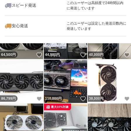
このユーザーは高頻度で24時間以内
スピード発送
に発送しています
いいね！
いいね！
36,500
円
33,000
円
84,000
円
最大10%対象
最大10%対象
このユーザーは設定した発送日数内に
安心発送
発送しています
いいね！
いいね！
64,500
円
44,980
円
40,000
円
いいね！
いいね！
86,799
円
110,000
円
38,000
円
最大10%対象