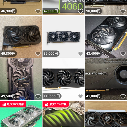
いいね！
いいね！
46,900
円
42,000
円
90,000
円
いいね！
いいね！
49,800
円
35,000
円
43,400
円
いいね！
いいね！
49,500
円
119,999
円
41,800
円
最大10%対象
最大10%対象