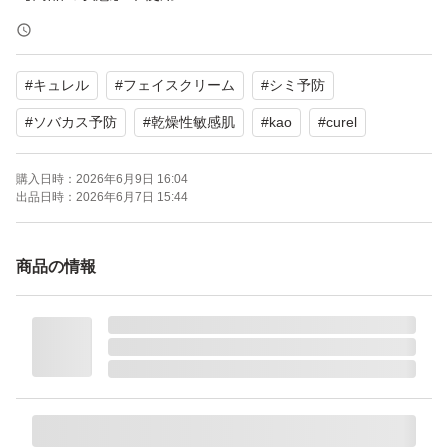
【カラー】ホワイト系
【その他】医薬部外品、有効成分配合
#
キュレル
#
フェイスクリーム
#
シミ予防
よろしくお願いいたします。
#
ソバカス予防
#
乾燥性敏感肌
#
kao
#
curel
購入日時：
2026年6月9日 16:04
出品日時：
2026年6月7日 15:44
商品の情報