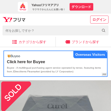
ログイン
カテゴリから探す
ブランドから探す
Overseas Visitors
Click here for Buyee
Buyee - A multilingual purchasing agent service operated by tenso, featuring items
from JDirectItems Fleamarket (provided by LY Corporation)