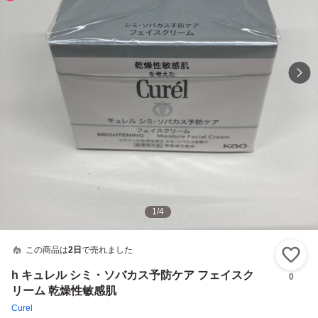
1
/
4
この商品は
2日
で売れました
い
h キュレル シミ・ソバカス予防ケア フェイスク
0
リーム 乾燥性敏感肌
Curel