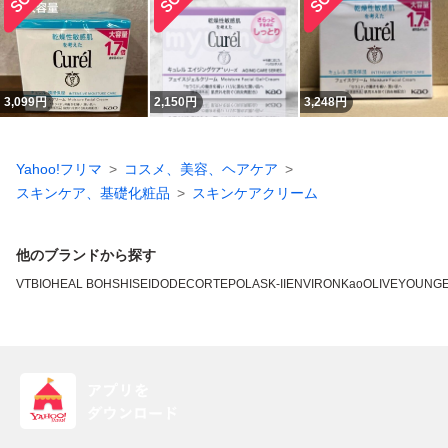
3,099
円
2,150
円
3,248
円
Yahoo!フリマ
コスメ、美容、ヘアケア
スキンケア、基礎化粧品
スキンケアクリーム
他のブランドから探す
VT
BIOHEAL BOH
SHISEIDO
DECORTE
POLA
SK-II
ENVIRON
Kao
OLIVEYOUNG