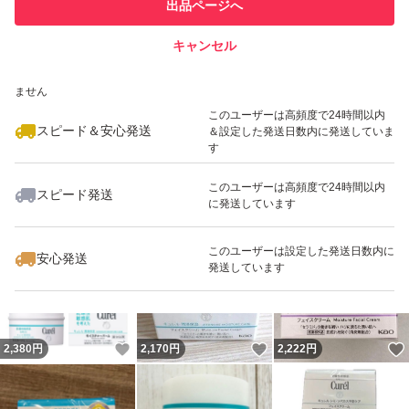
他フリマ実績◯+
出品ページへ
での取引実績があります
キャンセル
スピード&安心発送
いいね！
いいね！
2,230
※このバッジは実績に基づく表示であり、発送を保証しているものではあり
円
4,000
円
2,180
円
ません
最大10%対象
最大10%対象
このユーザーは高頻度で24時間以内
スピード＆安心発送
＆設定した発送日数内に発送していま
す
このユーザーは高頻度で24時間以内
スピード発送
に発送しています
いいね！
いいね！
3,248
円
2,395
円
2,500
円
最大10%対象
このユーザーは設定した発送日数内に
安心発送
発送しています
いいね！
いいね！
2,380
円
2,170
円
2,222
円