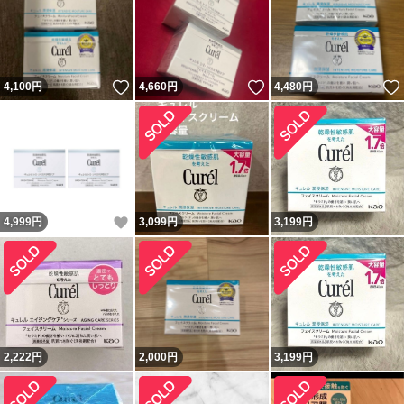
いいね！
いいね！
4,100
円
4,660
円
4,480
円
いいね！
4,999
円
3,099
円
3,199
円
2,222
円
2,000
円
3,199
円