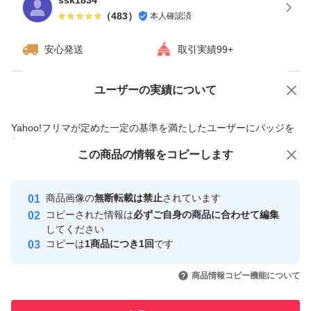
ssk1834
（
483
）
本人確認済
安心発送
取引実績99+
ユーザーの実績について
価格の相談
商品への質問
商品への質問からの値下げ交渉、不適切なカテゴリ変更依頼は禁止です
Yahoo!フリマが定めた一定の基準を満たしたユーザーにバッジを
付与しています
この商品をみている人にオススメ
この商品の情報をコピーします
安心取引出品者
Yahoo!フリマの基準をクリアした安
安心取引出品者
商品画像の
無断転載は禁止
されています
心・安全なユーザーです
コピーされた情報は
必ずご自身の商品に合わせて編集
取引実績
してください
コピーは
1商品につき1回
です
このユーザーはYahoo!フリマの取
取引実績◯+
いいね！
いいね！
2,230
円
2,280
円
2,230
円
引を完了させた実績があります
商品情報コピー機能について
最大10%対象
このユーザーは他フリマサービス