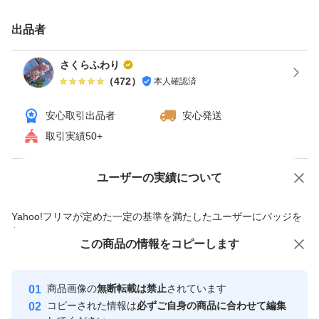
・粉ふきいも
・ポテトグラタン
出品者
新じゃがならではの瑞々しさと甘みをお楽しみいただけま
さくらふわり
す。
（
472
）
本人確認済
安心取引出品者
安心発送
【保存方法】
取引実績50+
新じゃがは水分が多く傷みやすいため、風通しの良い冷暗
所または新聞紙に包んで野菜室で保存してください。
ユーザーの実績について
価格の相談
商品への質問
早めにお召し上がりいただくのがおすすめです。
商品への質問からの値下げ交渉、不適切なカテゴリ変更依頼は禁止です
収穫後は土を軽く落とした状態で発送いたします。
Yahoo!フリマが定めた一定の基準を満たしたユーザーにバッジを
付与しています
無農薬栽培のため、多少の傷・皮むけ・形の不揃い・土の
この商品をみている人にオススメ
この商品の情報をコピーします
安心取引出品者
付着がございます。
最大10%対象
最大10%対象
最大10%対象
Yahoo!フリマの基準をクリアした安
ご理解いただける方のご購入をお願いいたします。
安心取引出品者
商品画像の
無断転載は禁止
されています
心・安全なユーザーです
早速食べてみましたが、とてもみずみずしく美味しかった
コピーされた情報は
必ずご自身の商品に合わせて編集