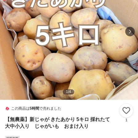
1
/
4
この商品は
5時間
で売れました
い
【無農薬】新じゃが きたあかり 5キロ 採れたて
1
大中小入り じゃがいも おまけ入り