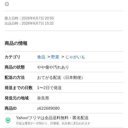
・きたあかり
・5kg（箱・梱包資材込み）
購入日時：
2026年6月7日 20:50
・サイズ：S〜L程度
出品日時：
2026年6月7日 15:32
・収穫日：5月30日
・無農薬栽培
商品の情報
・リサイクル箱を使用して発送いたします
カテゴリ
食品
野菜
じゃがいも
きたあかりは「じゃがいもの栗」とも呼ばれ、ホクホク感
と甘みが強い人気品種です。
商品の状態
やや傷や汚れあり
配送の方法
おてがる配送（日本郵便）
【おすすめ料理】
発送までの日数
1〜2日で発送
・じゃがバター
発送元の地域
奈良県
・ポテトサラダ
商品ID
z622689080
・コロッケ
Yahoo!フリマは全品送料無料・匿名配送
・肉じゃが
代金は運営が一旦預かり、評価後、出品者に支払われます