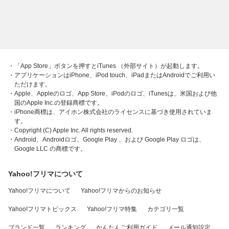
・「App Store」ボタンを押すとiTunes （外部サイト）が起動します。
・アプリケーションはiPhone、iPod touch、iPadまたはAndroidでご利用い
ただけます。
・Apple、Appleのロゴ、App Store、iPodのロゴ、iTunesは、米国および他
国のApple Inc.の登録商標です。
・iPhone商標は、アイホン株式会社のライセンスに基づき使用されていま
す。
・Copyright (C) Apple Inc. All rights reserved.
・Android、Androidロゴ、Google Play 、および Google Play ロゴは、
Google LLC の商標です。
Yahoo!フリマについて
Yahoo!フリマについて
Yahoo!フリマからのお知らせ
Yahoo!フリマトピックス
Yahoo!フリマ特集
カテゴリ一覧
ブランド一覧
ランキング
かんたんご利用ガイド
メール通知設定