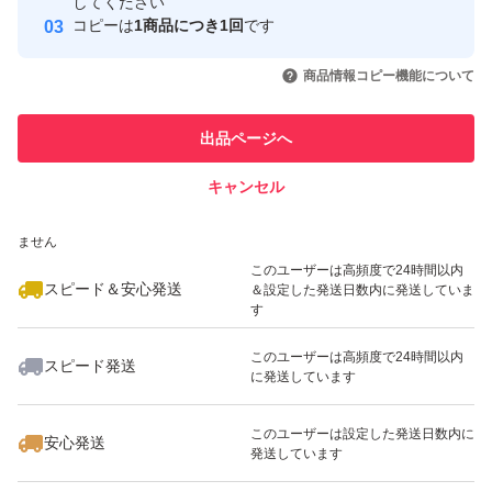
取引実績
してください
です(^^)
コピーは
1商品につき1回
です
このユーザーはYahoo!フリマの取
取引実績◯+
いいね！
いいね！
2,000
円
2,000
円
1,400
円
引を完了させた実績があります
商品情報コピー機能について
＊速やかに送らせていただきます。
このユーザーは他フリマサービス
他フリマ実績◯+
出品ページへ
での取引実績があります
＊おまけに収穫時に取れた小さいチビじゃが、にんにく入
れさせていただきます^ ^
キャンセル
スピード&安心発送
皮つきのまま甘辛く揚げ煮にしたらほくほくと美味しいで
いいね！
いいね！
1,580
※このバッジは実績に基づく表示であり、発送を保証しているものではあり
円
1,470
円
1,850
円
ません
最大10%対象
最大10%対象
このユーザーは高頻度で24時間以内
スピード＆安心発送
＆設定した発送日数内に発送していま
す
このユーザーは高頻度で24時間以内
スピード発送
に発送しています
いいね！
いいね！
1,810
円
1,500
円
2,410
円
最大10%対象
このユーザーは設定した発送日数内に
安心発送
発送しています