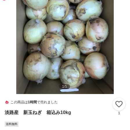
1
/
1
この商品は
1時間
で売れました
い
淡路産 新玉ねぎ 箱込み10kg
1
送料無料