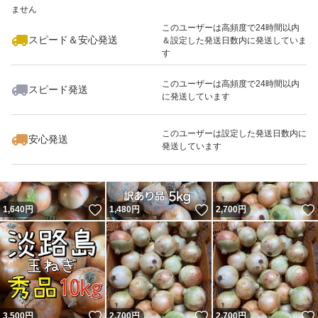
ません
最大10%対象
最大10%対象
このユーザーは高頻度で24時間以内
スピード＆安心発送
＆設定した発送日数内に発送していま
す
このユーザーは高頻度で24時間以内
スピード発送
に発送しています
いいね！
いいね！
1,950
円
2,700
円
2,580
円
最大10%対象
このユーザーは設定した発送日数内に
安心発送
発送しています
いいね！
いいね！
1,640
円
1,480
円
2,700
円
いいね！
いいね！
3,500
円
2,700
円
2,700
円