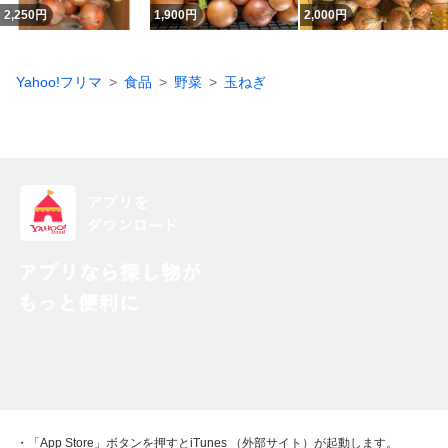
2,250
円
1,900
円
2,000
円
Yahoo!フリマ
食品
野菜
玉ねぎ
・「App Store」ボタンを押すとiTunes （外部サイト）が起動します。