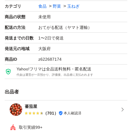
カテゴリ
食品
野菜
玉ねぎ
商品の状態
未使用
配送の方法
おてがる配送（ヤマト運輸）
発送までの日数
1〜2日で発送
発送元の地域
大阪府
商品ID
z622687174
Yahoo!フリマは全品送料無料・匿名配送
代金は運営が一旦預かり、評価後、出品者に支払われます
出品者
蕃茄屋
（
701
）
本人確認済
取引実績99+