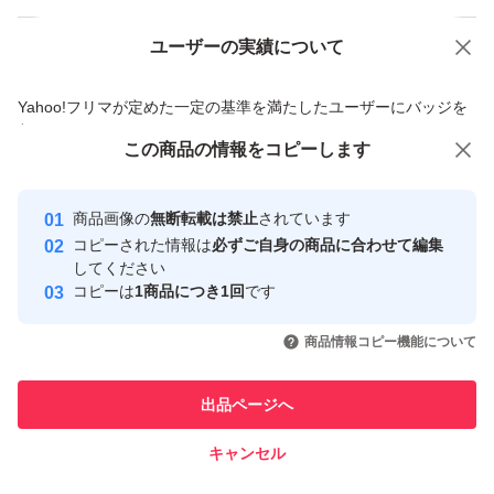
ユーザーの実績について
価格の相談
商品への質問
商品への質問からの値下げ交渉、不適切なカテゴリ変更依頼は禁止です
Yahoo!フリマが定めた一定の基準を満たしたユーザーにバッジを
付与しています
この商品をみている人にオススメ
この商品の情報をコピーします
安心取引出品者
Yahoo!フリマの基準をクリアした安
安心取引出品者
商品画像の
無断転載は禁止
されています
心・安全なユーザーです
コピーされた情報は
必ずご自身の商品に合わせて編集
取引実績
してください
コピーは
1商品につき1回
です
このユーザーはYahoo!フリマの取
取引実績◯+
いいね！
いいね！
2,100
円
2,100
円
2,580
円
引を完了させた実績があります
商品情報コピー機能について
最大10%対象
このユーザーは他フリマサービス
他フリマ実績◯+
出品ページへ
での取引実績があります
キャンセル
スピード&安心発送
いいね！
いいね！
2,450
※このバッジは実績に基づく表示であり、発送を保証しているものではあり
円
2,800
円
2,130
円