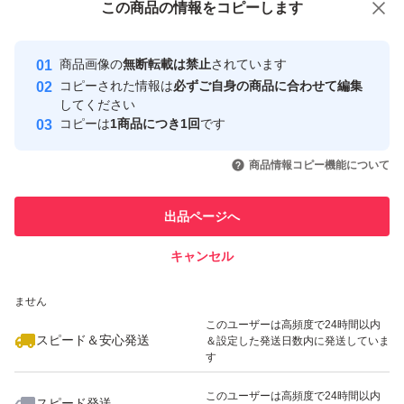
この商品をみている人にオススメ
この商品の情報をコピーします
安心取引出品者
最大10%対象
最大10%対象
Yahoo!フリマの基準をクリアした安
安心取引出品者
商品画像の
無断転載は禁止
されています
心・安全なユーザーです
コピーされた情報は
必ずご自身の商品に合わせて編集
取引実績
してください
コピーは
1商品につき1回
です
このユーザーはYahoo!フリマの取
取引実績◯+
いいね！
いいね！
54,888
円
19,000
円
54,999
円
引を完了させた実績があります
商品情報コピー機能について
最大10%対象
このユーザーは他フリマサービス
他フリマ実績◯+
出品ページへ
での取引実績があります
キャンセル
スピード&安心発送
いいね！
いいね！
59,400
※このバッジは実績に基づく表示であり、発送を保証しているものではあり
円
59,800
円
55,000
円
ません
最大10%対象
このユーザーは高頻度で24時間以内
スピード＆安心発送
＆設定した発送日数内に発送していま
す
このユーザーは高頻度で24時間以内
スピード発送