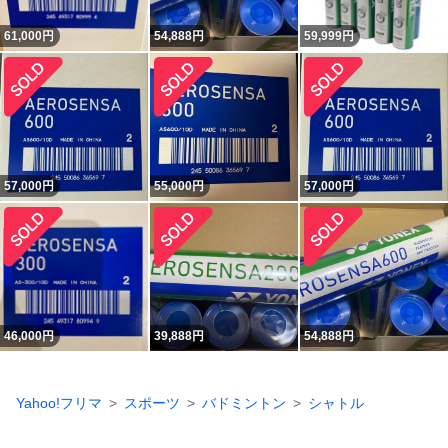
61,000
円
54,888
円
59,999
円
57,000
円
55,000
円
57,000
円
46,000
円
39,888
円
54,888
円
Yahoo!フリマ
スポーツ
バドミントン
シャトル