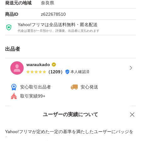
発送元の地域
奈良県
商品ID
z622678510
Yahoo!フリマは全品送料無料・匿名配送
代金は運営が一旦預かり、評価後、出品者に支払われます
出品者
waraukado
（
1209
）
本人確認済
安心取引出品者
安心発送
取引実績99+
ユーザーの実績について
価格の相談
商品への質問
商品への質問からの値下げ交渉、不適切なカテゴリ変更依頼は禁止です
Yahoo!フリマが定めた一定の基準を満たしたユーザーにバッジを
付与しています