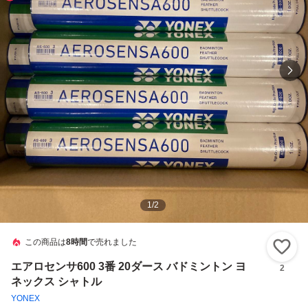
1
/
2
この商品は
8時間
で売れました
い
エアロセンサ600 3番 20ダース バドミントン ヨ
2
ネックス シャトル
YONEX