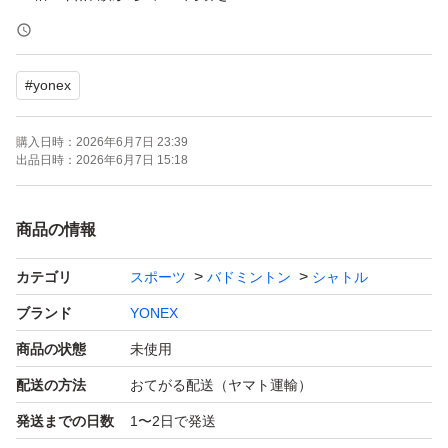
３箱→合計額から2,000円引き
４箱→合計額から3,000円引き
#
yonex
まとめて購入希望の場合は、購入前に「商品への質問」ボ
購入日時：
2026年6月7日 23:39
タンからご連絡ください（そのまま購入された場合はお値
出品日時：
2026年6月7日 15:18
引きできませんのでご注意ください）。
商品の情報
カテゴリ
スポーツ
バドミントン
シャトル
ブランド
YONEX
商品の状態
未使用
配送の方法
おてがる配送（ヤマト運輸）
発送までの日数
1〜2日で発送