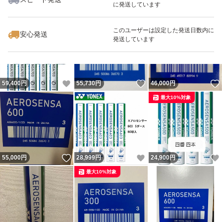
に発送しています
いいね！
いいね！
59,500
円
61,000
円
55,000
円
最大10%対象
このユーザーは設定した発送日数内に
安心発送
発送しています
いいね！
いいね！
59,400
円
55,730
円
46,000
円
最大10%対象
いいね！
いいね！
55,000
円
28,999
円
24,900
円
最大10%対象