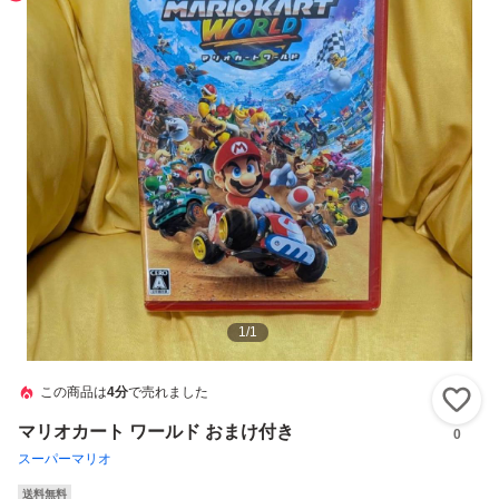
1
/
1
この商品は
4分
で売れました
い
マリオカート ワールド おまけ付き
0
スーパーマリオ
送料無料