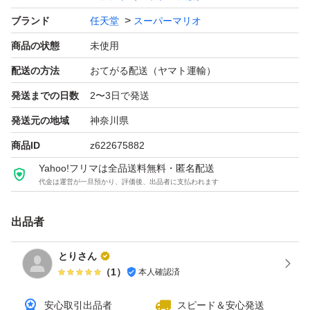
ブランド
任天堂
スーパーマリオ
商品の状態
未使用
配送の方法
おてがる配送（ヤマト運輸）
発送までの日数
2〜3日で発送
発送元の地域
神奈川県
商品ID
z622675882
Yahoo!フリマは全品送料無料・匿名配送
代金は運営が一旦預かり、評価後、出品者に支払われます
出品者
とりさん
（
1
）
本人確認済
安心取引出品者
スピード＆安心発送