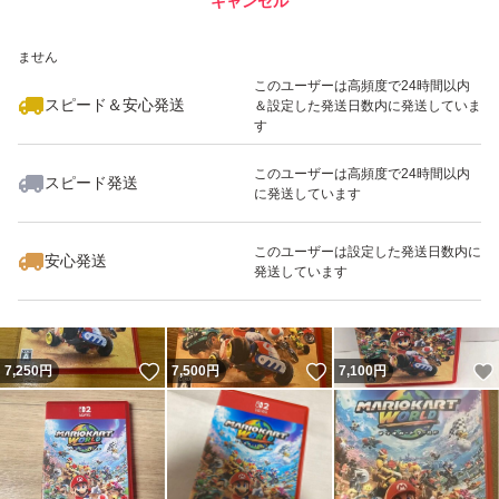
キャンセル
スピード&安心発送
いいね！
いいね！
7,199
※このバッジは実績に基づく表示であり、発送を保証しているものではあり
円
8,170
円
7,300
円
ません
最大10%対象
最大10%対象
このユーザーは高頻度で24時間以内
スピード＆安心発送
＆設定した発送日数内に発送していま
す
このユーザーは高頻度で24時間以内
スピード発送
に発送しています
いいね！
いいね！
7,300
円
7,444
円
8,300
円
このユーザーは設定した発送日数内に
安心発送
発送しています
いいね！
いいね！
7,250
円
7,500
円
7,100
円