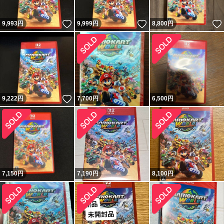
いいね！
いいね！
9,993
円
9,999
円
8,800
円
いいね！
9,222
円
7,700
円
6,500
円
7,150
円
7,190
円
8,100
円