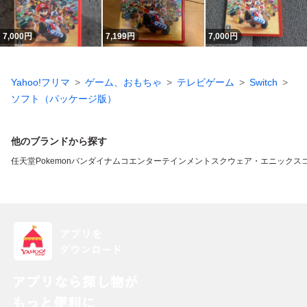
7,000
円
7,199
円
7,000
円
Yahoo!フリマ
ゲーム、おもちゃ
テレビゲーム
Switch
ソフト（パッケージ版）
他のブランドから探す
任天堂
Pokemon
バンダイナムコエンターテインメント
スクウェア・エニックス