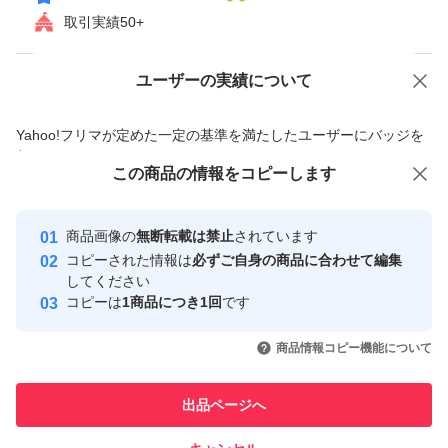
取引実績50+
ユーザーの実績について
価格の相談
商品への質問
商品への質問からの値下げ交渉、不適切なカテゴリ変更依頼は禁止です
Yahoo!フリマが定めた一定の基準を満たしたユーザーにバッジを
付与しています
この商品をみている人にオススメ
この商品の情報をコピーします
安心取引出品者
最大10%対象
最大10%対象
最大10%対象
Yahoo!フリマの基準をクリアした安
安心取引出品者
商品画像の
無断転載は禁止
されています
心・安全なユーザーです
コピーされた情報は
必ずご自身の商品に合わせて編集
取引実績
してください
コピーは
1商品につき1回
です
このユーザーはYahoo!フリマの取
取引実績◯+
いいね！
いいね！
8,000
円
8,000
円
7,300
円
引を完了させた実績があります
商品情報コピー機能について
最大10%対象
最大10%対象
最大10%対象
このユーザーは他フリマサービス
他フリマ実績◯+
出品ページへ
での取引実績があります