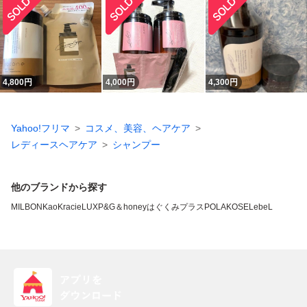
4,800
円
4,000
円
4,300
円
Yahoo!フリマ
コスメ、美容、ヘアケア
レディースヘアケア
シャンプー
他のブランドから探す
MILBON
Kao
Kracie
LUX
P&G
＆honey
はぐくみプラス
POLA
KOSE
LebeL