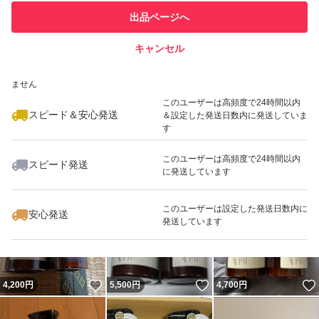
このユーザーは他フリマサービス
他フリマ実績◯+
出品ページへ
での取引実績があります
キャンセル
スピード&安心発送
いいね！
いいね！
3,000
※このバッジは実績に基づく表示であり、発送を保証しているものではあり
円
4,644
円
5,480
円
ません
最大10%対象
このユーザーは高頻度で24時間以内
スピード＆安心発送
＆設定した発送日数内に発送していま
す
このユーザーは高頻度で24時間以内
スピード発送
に発送しています
いいね！
いいね！
2,900
円
7,100
円
6,900
円
このユーザーは設定した発送日数内に
安心発送
発送しています
いいね！
いいね！
4,200
円
5,500
円
4,700
円