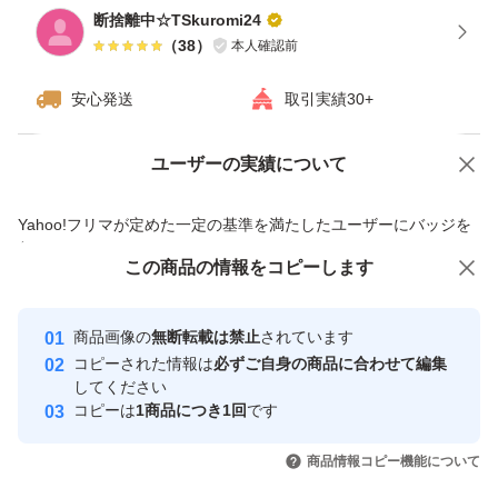
断捨離中☆TSkuromi24
（
38
）
本人確認前
安心発送
取引実績30+
ユーザーの実績について
価格の相談
商品への質問
商品への質問からの値下げ交渉、不適切なカテゴリ変更依頼は禁止です
Yahoo!フリマが定めた一定の基準を満たしたユーザーにバッジを
付与しています
この商品をみている人にオススメ
この商品の情報をコピーします
安心取引出品者
Yahoo!フリマの基準をクリアした安
安心取引出品者
商品画像の
無断転載は禁止
されています
心・安全なユーザーです
コピーされた情報は
必ずご自身の商品に合わせて編集
取引実績
してください
コピーは
1商品につき1回
です
このユーザーはYahoo!フリマの取
取引実績◯+
いいね！
いいね！
7,000
円
4,800
円
3,999
円
引を完了させた実績があります
商品情報コピー機能について
最大10%対象