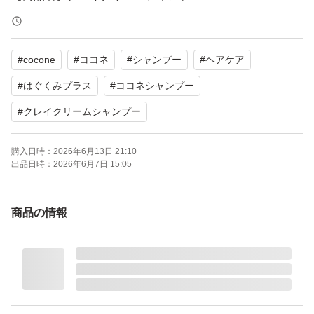
【容量】380g（ポンプタイプ）
【付属品】お試しパウチ
#
cocone
#
ココネ
#
シャンプー
#
ヘアケア
【商品の状態】未使用
#
はぐくみプラス
#
ココネシャンプー
よろしくお願いいたします。
#
クレイクリームシャンプー
他のフリマサイトでも出品していますので、売切れる場合
購入日時：
2026年6月13日 21:10
出品日時：
2026年6月7日 15:05
があります。ご了承ください。
商品の情報