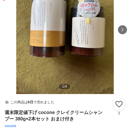
1
/
4
この商品は
6日
で売れました
い
週末限定値下げ cocone クレイクリームシャン
1
プー 380g×2本セット おまけ付き
cocone