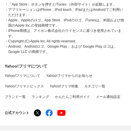
・「App Store」ボタンを押すとiTunes （外部サイト）が起動します。
・アプリケーションはiPhone、iPod touch、iPadまたはAndroidでご利用い
ただけます。
・Apple、Appleのロゴ、App Store、iPodのロゴ、iTunesは、米国および他
国のApple Inc.の登録商標です。
・iPhone商標は、アイホン株式会社のライセンスに基づき使用されていま
す。
・Copyright (C) Apple Inc. All rights reserved.
・Android、Androidロゴ、Google Play 、および Google Play ロゴは、
Google LLC の商標です。
Yahoo!フリマについて
Yahoo!フリマについて
Yahoo!フリマからのお知らせ
Yahoo!フリマトピックス
Yahoo!フリマ特集
カテゴリ一覧
ブランド一覧
ランキング
かんたんご利用ガイド
メール通知設定
公式アカウント