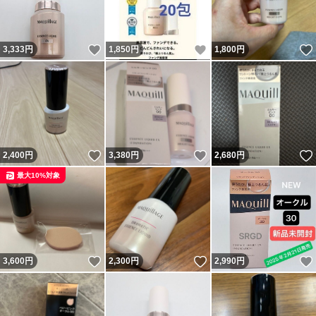
いいね！
いいね！
3,333
円
1,850
円
1,800
円
いいね！
いいね！
2,400
円
3,380
円
2,680
円
最大10%対象
いいね！
いいね！
3,600
円
2,300
円
2,990
円