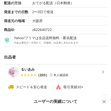
配送の方法
おてがる配送（日本郵便）
発送までの日数
2〜3日で発送
発送元の地域
大阪府
商品ID
z622640722
Yahoo!フリマは全品送料無料・匿名配送
代金は運営が一旦預かり、評価後、出品者に支払われます
出品者
るいあみ
（
203
）
本人確認前
スピード＆安心発送
取引実績10+
ユーザーの実績について
価格の相談
商品への質問