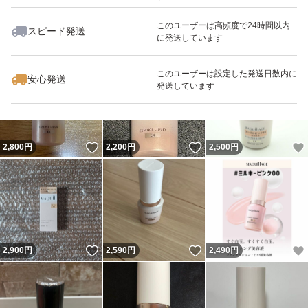
このユーザーは高頻度で24時間以内
スピード発送
に発送しています
いいね！
いいね！
2,100
円
2,499
円
2,450
円
このユーザーは設定した発送日数内に
安心発送
発送しています
いいね！
いいね！
2,800
円
2,200
円
2,500
円
いいね！
いいね！
2,900
円
2,590
円
2,490
円