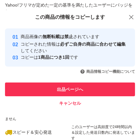
商品への質問からの値下げ交渉、不適切なカテゴリ変更依頼は禁止です
Yahoo!フリマが定めた一定の基準を満たしたユーザーにバッジを
付与しています
この商品をみている人にオススメ
この商品の情報をコピーします
安心取引出品者
最大10%対象
最大10%対象
Yahoo!フリマの基準をクリアした安
安心取引出品者
商品画像の
無断転載は禁止
されています
心・安全なユーザーです
コピーされた情報は
必ずご自身の商品に合わせて編集
取引実績
してください
コピーは
1商品につき1回
です
このユーザーはYahoo!フリマの取
取引実績◯+
いいね！
いいね！
2,500
円
2,500
円
2,500
円
引を完了させた実績があります
商品情報コピー機能について
最大10%対象
このユーザーは他フリマサービス
他フリマ実績◯+
出品ページへ
での取引実績があります
キャンセル
スピード&安心発送
いいね！
いいね！
1,500
※このバッジは実績に基づく表示であり、発送を保証しているものではあり
円
2,800
円
2,900
円
ません
このユーザーは高頻度で24時間以内
スピード＆安心発送
＆設定した発送日数内に発送していま
す