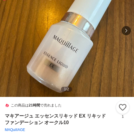
1
/
2
この商品は
21時間
で売れました
い
マキアージュ エッセンスリキッド EX リキッド
1
ファンデーション オークル10
MAQuillAGE