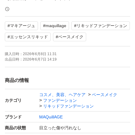
【カテゴリ】リキッドファンデーション
【商品の状態】目立った傷や汚れなし
#
マキアージュ
#
maquillage
#
リキッドファンデーション
2.26.5月購入しました。
#
エッセンスリキッド
#
ベースメイク
よろしくお願いいたします。
購入日時：
2026年6月8日 11:31
出品日時：
2026年6月7日 14:19
商品の情報
コスメ、美容、ヘアケア
ベースメイク
カテゴリ
ファンデーション
リキッドファンデーション
ブランド
MAQuillAGE
商品の状態
目立った傷や汚れなし