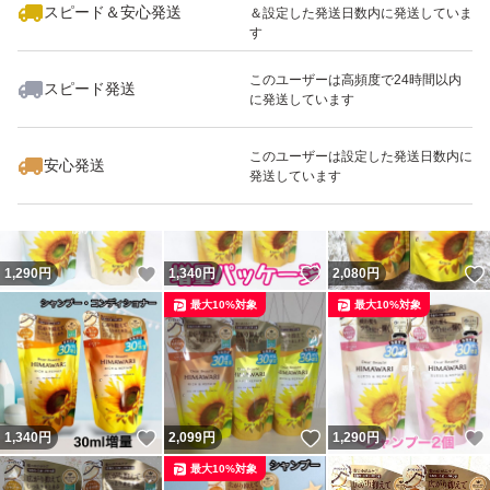
スピード＆安心発送
＆設定した発送日数内に発送していま
す
このユーザーは高頻度で24時間以内
スピード発送
に発送しています
いいね！
いいね！
1,290
円
1,340
円
2,080
円
最大10%対象
このユーザーは設定した発送日数内に
安心発送
発送しています
いいね！
いいね！
1,290
円
1,340
円
2,080
円
最大10%対象
最大10%対象
いいね！
いいね！
1,340
円
2,099
円
1,290
円
最大10%対象