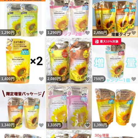
いいね！
いいね！
1,290
円
1,290
円
2,450
円
最大10%対象
いいね！
いいね！
1,400
円
2,080
円
759
円
いいね！
いいね！
1,340
円
1,335
円
1,390
円