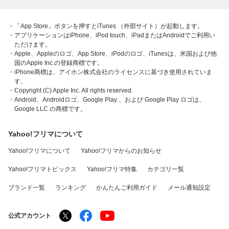
・「App Store」ボタンを押すとiTunes （外部サイト）が起動します。
・アプリケーションはiPhone、iPod touch、iPadまたはAndroidでご利用い
ただけます。
・Apple、Appleのロゴ、App Store、iPodのロゴ、iTunesは、米国および他
国のApple Inc.の登録商標です。
・iPhone商標は、アイホン株式会社のライセンスに基づき使用されていま
す。
・Copyright (C) Apple Inc. All rights reserved.
・Android、Androidロゴ、Google Play 、および Google Play ロゴは、
Google LLC の商標です。
Yahoo!フリマについて
Yahoo!フリマについて
Yahoo!フリマからのお知らせ
Yahoo!フリマトピックス
Yahoo!フリマ特集
カテゴリ一覧
ブランド一覧
ランキング
かんたんご利用ガイド
メール通知設定
公式アカウント