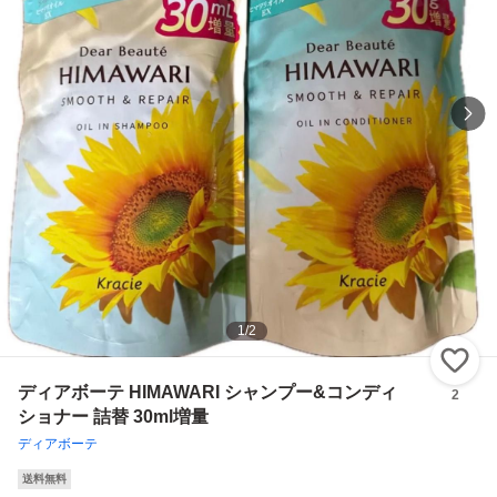
1
/
2
い
ディアボーテ HIMAWARI シャンプー&コンディ
2
ショナー 詰替 30ml増量
ディアボーテ
送料無料