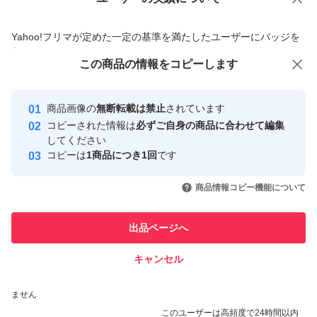
価格の相談
商品への質問
商品への質問からの値下げ交渉、不適切なカテゴリ変更依頼は禁止です
Yahoo!フリマが定めた一定の基準を満たしたユーザーにバッジを
付与しています
この商品をみている人にオススメ
この商品の情報をコピーします
安心取引出品者
最大10%対象
最大10%対象
Yahoo!フリマの基準をクリアした安
安心取引出品者
商品画像の
無断転載は禁止
されています
心・安全なユーザーです
コピーされた情報は
必ずご自身の商品に合わせて編集
取引実績
してください
コピーは
1商品につき1回
です
このユーザーはYahoo!フリマの取
取引実績◯+
いいね！
いいね！
1,290
円
2,450
円
1,290
円
引を完了させた実績があります
商品情報コピー機能について
最大10%対象
最大10%対象
このユーザーは他フリマサービス
他フリマ実績◯+
出品ページへ
での取引実績があります
キャンセル
スピード&安心発送
いいね！
いいね！
1,340
※このバッジは実績に基づく表示であり、発送を保証しているものではあり
円
1,290
円
1,340
円
ません
このユーザーは高頻度で24時間以内