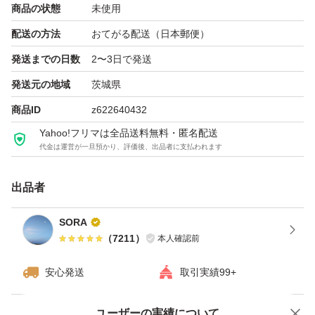
商品の状態
未使用
●ご注意●
配送の方法
おてがる配送（日本郵便）
○商品画像が撮影状況やお客様のモニターなどによって、
発送までの日数
2〜3日で発送
実際のお色や素材、柄などが違って見える場合がございま
発送元の地域
茨城県
す。
商品ID
z622640432
○店頭に並んでいたものですので外装に細かなキズ、擦れ
Yahoo!フリマは全品送料無料・匿名配送
等がついている場合があります。
代金は運営が一旦預かり、評価後、出品者に支払われます
○宅配専用ビニール袋にそのまま封入、簡易包装となりま
す。
出品者
○素人採寸につき誤差等が生じる場合がありますので、ご
SORA
了承下さい。
（
7211
）
本人確認前
○お値下げ対応いたしかねます。
安心発送
取引実績99+
○個人宅保管品のため神経質な方はご遠慮ください。
ユーザーの実績について