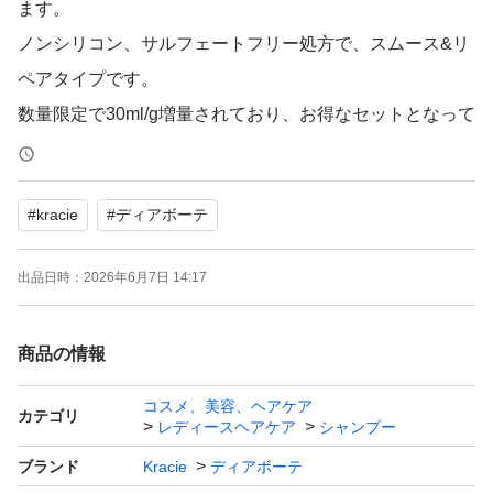
ます。
ノンシリコン、サルフェートフリー処方で、スムース&リ
ペアタイプです。
数量限定で30ml/g増量されており、お得なセットとなって
おります。
#
kracie
#
ディアボーテ
【ブランド】Kracie (クラシエ) / Dear Beaut (ディアボー
テ)
出品日時：
2026年6月7日 14:17
【商品名】HIMAWARI オイルインシャンプー&コンディシ
ョナー
商品の情報
【タイプ】スムース&リペア
【容量】シャンプー 430ml
コスメ、美容、ヘアケア
カテゴリ
レディースヘアケア
シャンプー
コンディショナー 430g
【香り】フレッシュフローラル
ブランド
Kracie
ディアボーテ