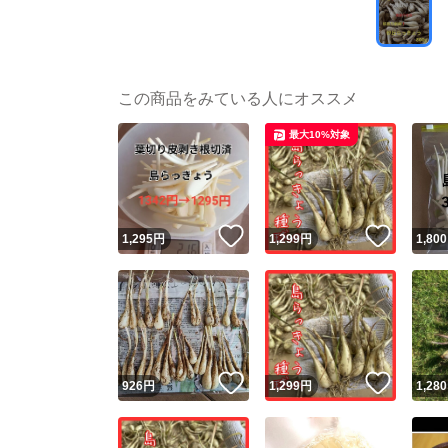
この商品をみている人にオススメ
最大10%対象
いいね！
いいね
1,295
円
1,299
円
1,800
いいね！
いいね
926
円
1,299
円
1,280