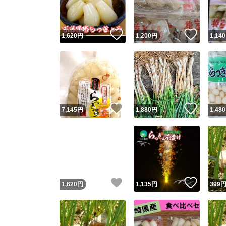
他フ
いいね！
いいね
1,620
円
1,200
円
1,140
スピード
※このバッ
スピ
いいね！
いいね
7,145
円
1,880
円
1,480
スピ
安心
いいね！
いいね
1,620
円
1,135
円
399