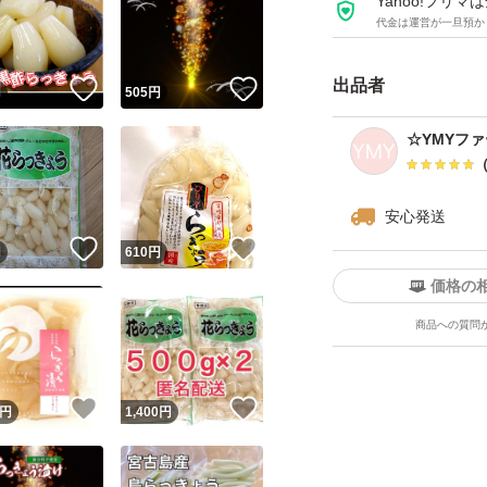
Yahoo!フリ
ゆうパケットポス
代金は運営が一旦預か
宜しくお願い致しますm
出品者
！
いいね！
いいね！
円
505
円
☆YMYフ
安心発送
！
いいね！
いいね！
円
610
円
価格の
商品への質問
！
いいね！
いいね！
円
1,400
円