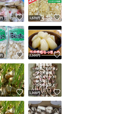
商品情報コピー機
リマ実績◯+
このユーザーは他フリマサービスでの取引実績があります
！
いいね！
いいね！
円
1,570
円
出品ページへ
&安心発送
キャンセル
ジは実績に基づく表示であり、発送を保証しているものではありません
このユーザーは高頻度で24時間以内＆設定した発送日数内に
ード＆安心発送
ます
！
いいね！
いいね！
円
2,500
円
ード発送
このユーザーは高頻度で24時間以内に発送しています
発送
このユーザーは設定した発送日数内に発送しています
！
いいね！
いいね！
円
1,000
円