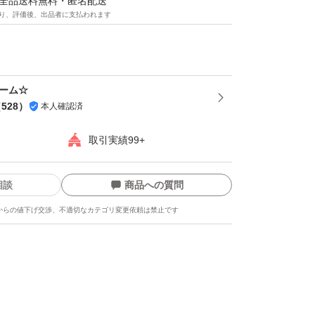
マは全品送料無料・匿名配送
ト発送
り、評価後、出品者に支払われます
(_ _)m
ァーム☆
（
528
）
本人確認済
取引実績99+
相談
商品への質問
からの値下げ交渉、不適切なカテゴリ変更依頼は禁止です