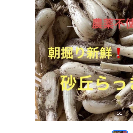
1
/
1