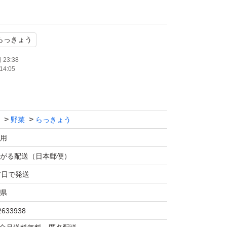
らっきょう
23:38
14:05
野菜
らっきょう
用
ます。
がる配送（日本郵便）
が伸びますのでご了承下さい。
7日で発送
味しいですよ！(^-^)
県
も食べれます！
2633938