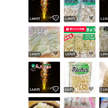
いいね！
いいね
1,880
円
1,480
円
1,135
最大10%対象
いいね！
いいね
3,600
円
1,570
円
1,900
Yaho
安心取引
安心
いいね！
いいね
3,545
円
820
円
7,145
取引実績
取引