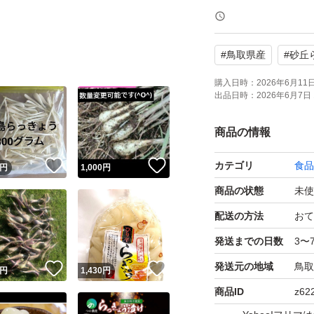
農薬不使用栽培
#
鳥取県産
#
砂丘
良品
購入日時：
2026年6月11日 
出品日時：
2026年6月7日 
★砂丘らっきょう
商品の情報
内容量
！
いいね！
いいね！
カテゴリ
食品
円
1,000
円
800g以上
商品の状態
未使
＊茶封筒で発送し
配送の方法
おて
到着までに切り口
発送までの日数
3〜
酢漬け、天婦羅など美
発送元の地域
鳥取
！
いいね！
いいね！
円
1,430
円
新鮮ですので生で
商品ID
z62