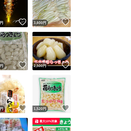
！
いいね！
いいね！
円
3,600
円
ユーザーの実績について
！
いいね！
いいね！
円
2,500
円
o!フリマが定めた一定の基準を満たしたユーザーにバッジを付与しています
出品者
この商品の情報をコピーします
取引出品者
Yahoo!フリマの基準をクリアした安心・安全なユーザーです
！
いいね！
いいね！
商品画像の
無断転載は禁止
されています
円
1,520
円
コピーされた情報は
必ずご自身の商品に合わせて編集
してください
最大10%対象
コピーは
1商品につき1回
です
実績◯+
このユーザーはYahoo!フリマの取引を完了させた実績があり