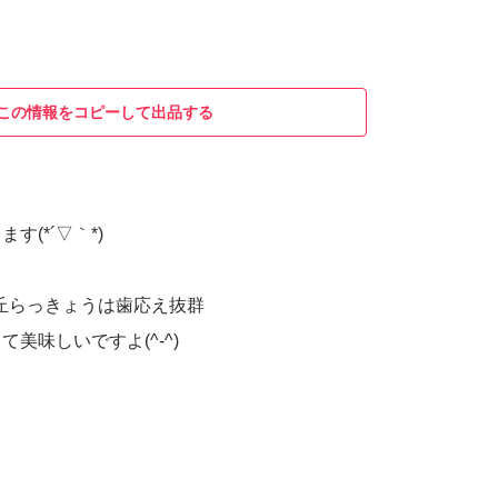
この情報をコピーして出品する
す(*´▽｀*)
丘らっきょうは歯応え抜群
美味しいですよ(^-^)