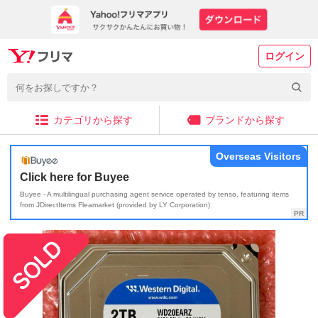
ログイン
カテゴリから探す
ブランドから探す
Overseas Visitors
Click here for Buyee
Buyee - A multilingual purchasing agent service operated by tenso, featuring items
from JDirectItems Fleamarket (provided by LY Corporation)