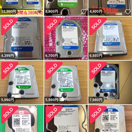
いいね！
いいね！
11,360
円
8,900
円
4,400
円
4,399
円
6,700
円
6,980
円
5,990
円
5,990
円
7,980
円