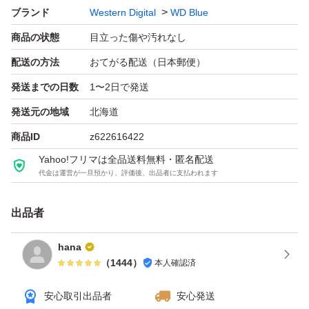
ブランド
Western Digital
WD Blue
商品の状態
目立った傷や汚れなし
配送の方法
おてがる配送（日本郵便）
発送までの日数
1〜2日で発送
発送元の地域
北海道
商品ID
z622616422
Yahoo!フリマは全品送料無料・匿名配送
代金は運営が一旦預かり、評価後、出品者に支払われます
出品者
hana
（
1444
）
本人確認済
安心取引出品者
安心発送