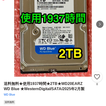
1
/
4
い
送料無料★使用1937時間★2TB★WD20EARZ
0
WD Blue ★WesternDigital/SATA/2025年2月製
WD Blue
送料無料