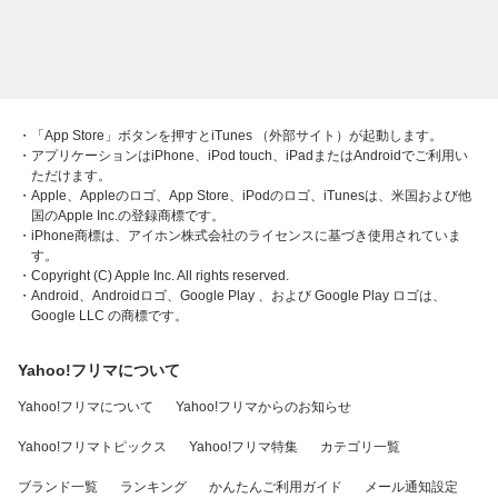
・「App Store」ボタンを押すとiTunes （外部サイト）が起動します。
・アプリケーションはiPhone、iPod touch、iPadまたはAndroidでご利用い
ただけます。
・Apple、Appleのロゴ、App Store、iPodのロゴ、iTunesは、米国および他
国のApple Inc.の登録商標です。
・iPhone商標は、アイホン株式会社のライセンスに基づき使用されていま
す。
・Copyright (C) Apple Inc. All rights reserved.
・Android、Androidロゴ、Google Play 、および Google Play ロゴは、
Google LLC の商標です。
Yahoo!フリマについて
Yahoo!フリマについて
Yahoo!フリマからのお知らせ
Yahoo!フリマトピックス
Yahoo!フリマ特集
カテゴリ一覧
ブランド一覧
ランキング
かんたんご利用ガイド
メール通知設定