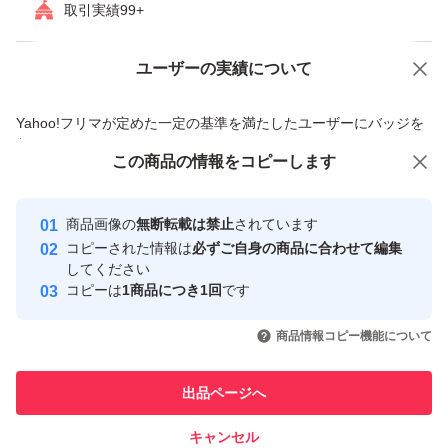
取引実績99+
ユーザーの実績について
価格の相談
商品への質問
商品への質問からの値下げ交渉、不適切なカテゴリ変更依頼は禁止です
Yahoo!フリマが定めた一定の基準を満たしたユーザーにバッジを
付与しています
この商品をみている人にオススメ
この商品の情報をコピーします
安心取引出品者
最大10%対象
Yahoo!フリマの基準をクリアした安
安心取引出品者
商品画像の
無断転載は禁止
されています
心・安全なユーザーです
コピーされた情報は
必ずご自身の商品に合わせて編集
取引実績
してください
コピーは
1商品につき1回
です
このユーザーはYahoo!フリマの取
取引実績◯+
いいね！
いいね！
8,830
円
8,380
円
4,600
円
引を完了させた実績があります
商品情報コピー機能について
このユーザーは他フリマサービス
他フリマ実績◯+
出品ページへ
での取引実績があります
キャンセル
スピード&安心発送