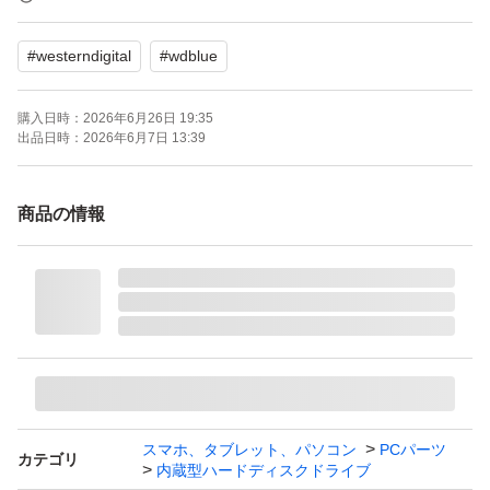
・累計使用時間:1937時間
#
westerndigital
#
wdblue
・製造年月日:2025.9.10
ご覧のソフトにて異常値等ない事を確認しております。
購入日時：
2026年6月26日 19:35
発送については緩衝材でしっかり包んでゆうパケット(日
出品日時：
2026年6月7日 13:39
本郵便)にて発送します。
初期不良については発送後、7日以内であれば返品可能で
商品の情報
す。当方で異常を確認してからの返金になります事ご了承
の上ご購入お願いします。
スマホ、タブレット、パソコン
PCパーツ
カテゴリ
内蔵型ハードディスクドライブ