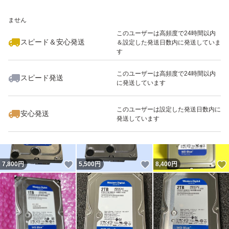
いいね！
いいね！
7,980
※このバッジは実績に基づく表示であり、発送を保証しているものではあり
円
9,800
円
8,400
円
ません
最大10%対象
このユーザーは高頻度で24時間以内
スピード＆安心発送
＆設定した発送日数内に発送していま
す
このユーザーは高頻度で24時間以内
スピード発送
に発送しています
いいね！
いいね！
6,280
円
5,980
円
4,700
円
最大10%対象
最大10%対象
このユーザーは設定した発送日数内に
安心発送
発送しています
いいね！
いいね！
7,800
円
5,500
円
8,400
円