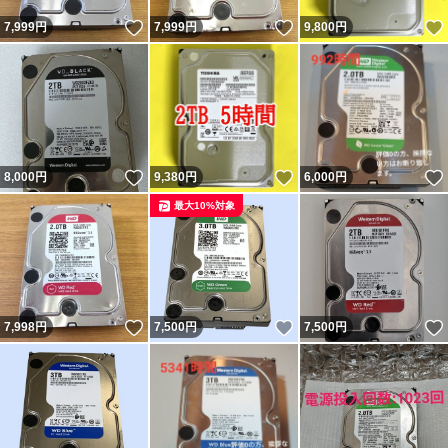
いいね！
いいね！
7,999
円
7,999
円
9,800
円
いいね！
いいね！
8,000
円
9,380
円
6,000
円
最大10%対象
いいね！
いいね！
7,998
円
7,500
円
7,500
円