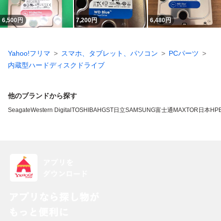
6,500
円
7,200
円
6,480
円
Yahoo!フリマ
スマホ、タブレット、パソコン
PCパーツ
内蔵型ハードディスクドライブ
他のブランドから探す
Seagate
Western Digital
TOSHIBA
HGST
日立
SAMSUNG
富士通
MAXTOR
日本HP