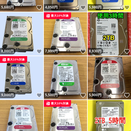
いいね！
いいね！
5,680
円
4,050
円
5,980
円
最大10%対象
いいね！
いいね！
8,000
円
7,999
円
8,930
円
最大10%対象
いいね！
いいね！
9,000
円
5,500
円
5,900
円
最大10%対象