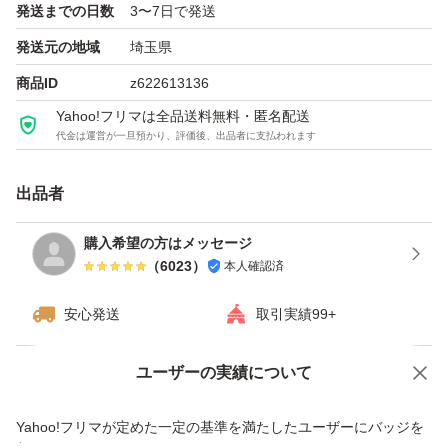
発送までの日数
3〜7日で発送
発送元の地域
埼玉県
商品ID
z622613136
Yahoo!フリマは全品送料無料・匿名配送
代金は運営が一旦預かり、評価後、出品者に支払われます
出品者
購入希望の方はメッセージ
（
6023
）
本人確認済
安心発送
取引実績99+
ユーザーの実績について
価格の相談
商品への質問
商品への質問からの値下げ交渉、不適切なカテゴリ変更依頼は禁止です
Yahoo!フリマが定めた一定の基準を満たしたユーザーにバッジを