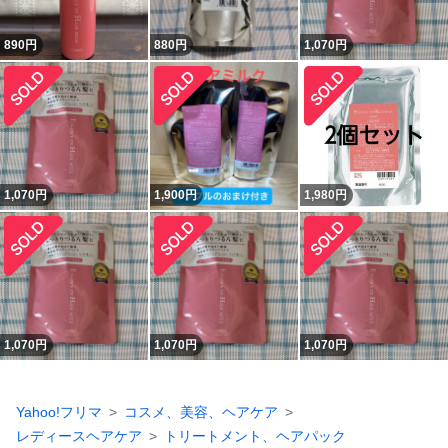
890
円
880
円
1,070
円
1,070
円
1,900
円
1,980
円
1,070
円
1,070
円
1,070
円
Yahoo!フリマ
コスメ、美容、ヘアケア
レディースヘアケア
トリートメント、ヘアパック