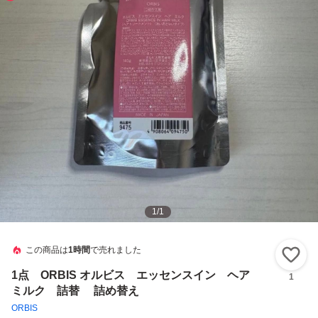
1
/
1
この商品は
1時間
で売れました
い
1点 ORBIS オルビス エッセンスイン ヘア
1
ミルク 詰替 詰め替え
ORBIS