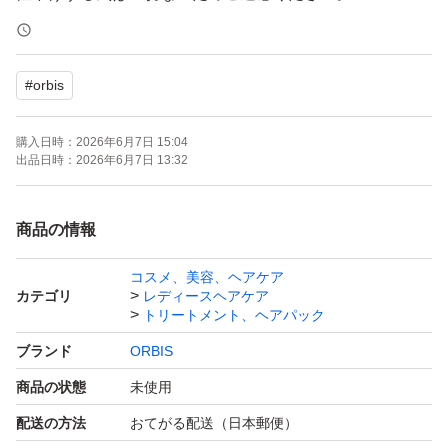
3点セットが一番オトクに購入できます。
#
orbis
出品しておりますのでご検討ください
購入日時：
2026年6月7日 15:04
OPP等にはいれず、そのまま発送
出品日時：
2026年6月7日 13:32
開封後はメーカー元へ問い合わせはください。
商品の情報
ーーーーー
コスメ、美容、ヘアケア
カテゴリ
レディースヘアケア
購入後のメッセージは梱包時に行っております。
トリートメント、ヘアパック
遅くなる場合もございますがご理解ください。
ブランド
ORBIS
再出品、専用出品可→お気軽にご質問下さい。
商品の状態
未使用
配送の方法
おてがる配送（日本郵便）