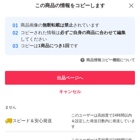
付与しています
この商品をみている人にオススメ
この商品の情報をコピーします
安心取引出品者
最大10%対象
最大10%対象
最大10%対象
Yahoo!フリマの基準をクリアした安
安心取引出品者
商品画像の
無断転載は禁止
されています
心・安全なユーザーです
コピーされた情報は
必ずご自身の商品に合わせて編集
取引実績
してください
コピーは
1商品につき1回
です
このユーザーはYahoo!フリマの取
取引実績◯+
いいね！
いいね！
1,080
円
1,070
円
1,070
円
引を完了させた実績があります
商品情報コピー機能について
最大10%対象
最大10%対象
このユーザーは他フリマサービス
他フリマ実績◯+
出品ページへ
での取引実績があります
キャンセル
スピード&安心発送
いいね！
いいね！
939
※このバッジは実績に基づく表示であり、発送を保証しているものではあり
円
2,000
円
1,079
円
ません
最大10%対象
最大10%対象
最大10%対象
このユーザーは高頻度で24時間以内
スピード＆安心発送
＆設定した発送日数内に発送していま
す
このユーザーは高頻度で24時間以内