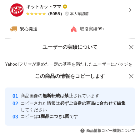
キットカットママ
ー＆トリートメント セット（1800ml＋1800g）×1個
（
5055
）
本人確認前
ブランド：MILBON GRANDLINKAGE
本体/詰め替え：詰め替え
安心発送
取引実績99+
内容量（ml）：1800.0 ml
ユーザーの実績について
ヘアタイプ：ダメージヘア パーマ、カラーリング
価格の相談
商品への質問
仕上がり：まとまる
商品への質問からの値下げ交渉、不適切なカテゴリ変更依頼は禁止です
Yahoo!フリマが定めた一定の基準を満たしたユーザーにバッジを
特徴：プロ、サロン用
付与しています
この商品をみている人にオススメ
この商品の情報をコピーします
個数：1.0 個
安心取引出品者
セット/単品：セット
Yahoo!フリマの基準をクリアした安
安心取引出品者
商品画像の
無断転載は禁止
されています
心・安全なユーザーです
香り：フローラル
コピーされた情報は
必ずご自身の商品に合わせて編集
おすすめ髪質：普通
取引実績
してください
コピーは
1商品につき1回
です
このユーザーはYahoo!フリマの取
取引実績◯+
いいね！
いいね！
9,100
円
9,200
円
9,299
円
引を完了させた実績があります
商品情報コピー機能について