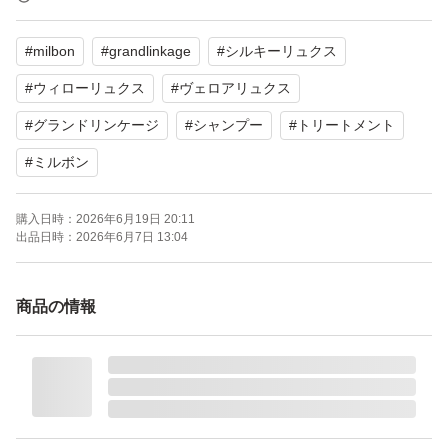
シルキーリュクス
#
milbon
#
grandlinkage
#
シルキーリュクス
各1800mlタイプのシャンプートリートメントのセット
#
ウィローリュクス
#
ヴェロアリュクス
#
グランドリンケージ
#
シャンプー
#
トリートメント
☆バラ売りの場合
#
ミルボン
シャンプー(1800ml) 4680円
トリートメント(1800g) 5880円
購入日時：
2026年6月19日 20:11
出品日時：
2026年6月7日 13:04
☆2セットまとめ買いの場合は
商品の情報
合計金額より-500円
他サイズあります
400/1000