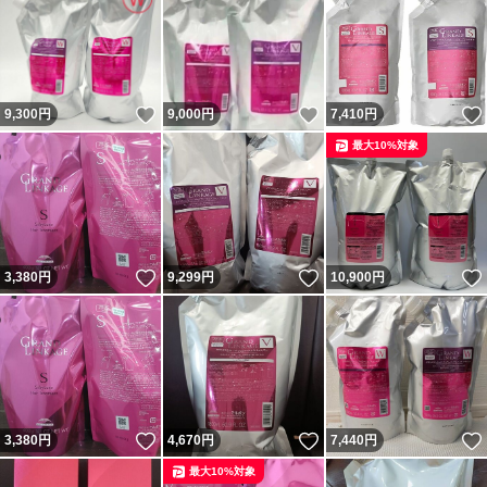
いいね！
いいね！
9,300
円
9,000
円
7,410
円
最大10%対象
いいね！
いいね！
3,380
円
9,299
円
10,900
円
いいね！
いいね！
3,380
円
4,670
円
7,440
円
最大10%対象