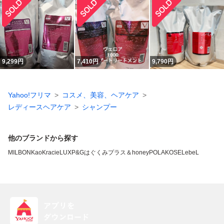
9,299
円
7,410
円
9,790
円
Yahoo!フリマ
コスメ、美容、ヘアケア
レディースヘアケア
シャンプー
他のブランドから探す
MILBON
Kao
Kracie
LUX
P&G
はぐくみプラス
＆honey
POLA
KOSE
LebeL