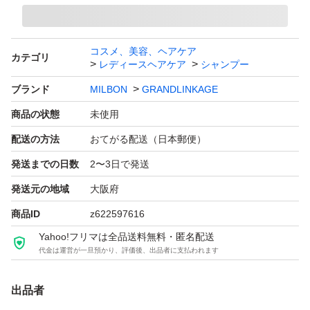
お値引きはごめんなさい。ミルボン グランドリンケージ
ウィローリュクス シャンプー＆トリートメント セット
コスメ、美容、ヘアケア
カテゴリ
（1800ml＋1800g）×1個
レディースヘアケア
シャンプー
ブランド：MILBON GRANDLINKAGE
ブランド
MILBON
GRANDLINKAGE
本体/詰め替え：詰め替え
商品の状態
未使用
容量（ml）：1800.0 ml
配送の方法
おてがる配送（日本郵便）
ヘアタイプ：ダメージヘア パーマ、カラーリング
発送までの日数
2〜3日で発送
仕上がり：まとまる
発送元の地域
大阪府
特徴：プロ、サロン用
商品ID
z622597616
個数：1.0 個
Yahoo!フリマは全品送料無料・匿名配送
セット/単品：セット
代金は運営が一旦預かり、評価後、出品者に支払われます
香り：フローラル
おすすめ髪質：普通
出品者
ミルボン グランドリンケージ ウィローリュクス シャンプ