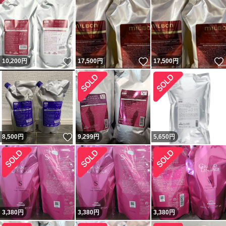
いいね！
いいね！
10,200
円
17,500
円
17,500
円
いいね！
8,500
円
9,299
円
5,650
円
3,380
円
3,380
円
3,380
円