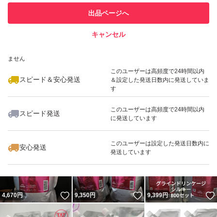
このユーザーは他フリマサービス
他フリマ実績◯+
出品ページへ
での取引実績があります
キャンセル
スピード&安心発送
いいね！
いいね！
7,410
※このバッジは実績に基づく表示であり、発送を保証しているものではあり
円
9,400
円
9,000
円
ません
このユーザーは高頻度で24時間以内
スピード＆安心発送
＆設定した発送日数内に発送していま
す
このユーザーは高頻度で24時間以内
スピード発送
に発送しています
いいね！
いいね！
9,399
円
9,000
円
4,690
円
このユーザーは設定した発送日数内に
安心発送
発送しています
いいね！
いいね！
4,670
円
9,350
円
9,399
円