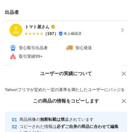
地下部では水捌けが良いヤシガラ培地を使用し、培地内水
出品者
分量、肥料濃度、ph値も毎日管理しております。
トマト屋さん
（
197
）
本人確認済
そのおかげで、フルーツトマトの定義である糖度8以上を
安心取引出品者
安心発送
収穫したほとんどのトマトがクリアしております。
取引実績99+
雑菌の繁殖を防ぐため、ヘタなしで収穫してますので、届
いたら軽く水で洗っていただければすぐに食べられます。
ユーザーの実績について
価格の相談
商品への質問
商品への質問からの値下げ交渉、不適切なカテゴリ変更依頼は禁止です
一度食べていただければリピートしたくなること間違いな
Yahoo!フリマが定めた一定の基準を満たしたユーザーにバッジを
付与しています
し！
この商品をみている人にオススメ
この商品の情報をコピーします
安心取引出品者
最大10%対象
最大10%対象
最大10%対象
Yahoo!フリマの基準をクリアした安
ぜひ、よろしくお願いいたします！
安心取引出品者
商品画像の
無断転載は禁止
されています
心・安全なユーザーです
【その他】
コピーされた情報は
必ずご自身の商品に合わせて編集