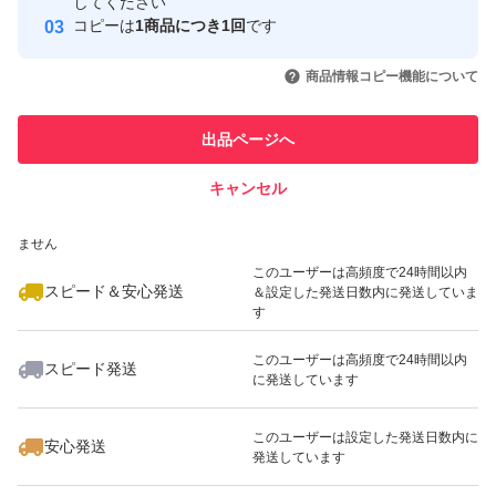
取引実績
してください
コピーは
1商品につき1回
です
不明点はご質問ください。
このユーザーはYahoo!フリマの取
取引実績◯+
いいね！
いいね！
2,490
円
3,150
円
2,500
円
引を完了させた実績があります
商品情報コピー機能について
最大10%対象
最大10%対象
このユーザーは他フリマサービス
他フリマ実績◯+
出品ページへ
での取引実績があります
キャンセル
スピード&安心発送
いいね！
いいね！
2,490
※このバッジは実績に基づく表示であり、発送を保証しているものではあり
円
2,600
円
2,450
円
ません
最大10%対象
最大10%対象
このユーザーは高頻度で24時間以内
スピード＆安心発送
＆設定した発送日数内に発送していま
す
このユーザーは高頻度で24時間以内
スピード発送
に発送しています
いいね！
いいね！
3,000
円
1,380
円
2,490
円
最大10%対象
このユーザーは設定した発送日数内に
安心発送
発送しています