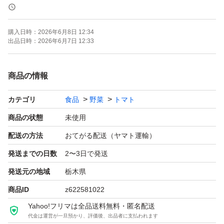
産地：栃木県
購入日時：
2026年6月8日 12:34
【商品の状態】
出品日時：
2026年6月7日 12:33
楕円形でえくぼが可愛らしいミニトマト。皮が薄く、ゼリ
ーが少なめ。甘すぎず酸っぱすぎず、今年のフルーツトマ
商品の情報
トは例年になく完璧なバランスに仕上がりました。
カテゴリ
食品
野菜
トマト
弊農園では、トマトの生育にとって一番いい状態を作れる
商品の状態
未使用
ように日々精進しております。
配送の方法
おてがる配送（ヤマト運輸）
発送までの日数
2〜3日で発送
地上部では、トマトの光合成能力を最大限に活かすために
発送元の地域
栃木県
温度はもちろんのこと、湿度、二酸化炭素濃度も一番いい
商品ID
z622581022
状態が保てるようにコンピューターにてコントロールして
Yahoo!フリマは全品送料無料・匿名配送
おります。
代金は運営が一旦預かり、評価後、出品者に支払われます