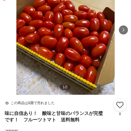
1
/
2
この商品は
1日
で売れました
い
味に自信あり！ 酸味と甘味のバランスが完璧
0
です！ フルーツトマト 送料無料