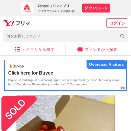
ログイン
カテゴリから探す
ブランドから探す
Overseas Visitors
Click here for Buyee
Buyee - A multilingual purchasing agent service operated by tenso, featuring items
from JDirectItems Fleamarket (provided by LY Corporation)