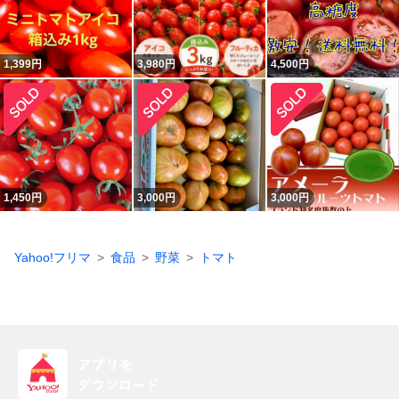
1,399
円
3,980
円
4,500
円
1,450
円
3,000
円
3,000
円
Yahoo!フリマ
食品
野菜
トマト