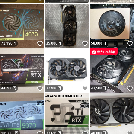
いいね！
いいね！
71,990
円
35,000
円
58,000
円
最大10%対象
いいね！
いいね！
44,700
円
32,980
円
43,500
円
いいね！
いいね！
109,800
円
33,699
円
40,000
円