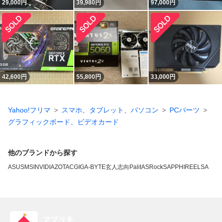
29,000
円
39,980
円
97,000
円
42,600
円
55,800
円
33,000
円
Yahoo!フリマ
スマホ、タブレット、パソコン
PCパーツ
グラフィックボード、ビデオカード
他のブランドから探す
ASUS
MSI
NVIDIA
ZOTAC
GIGA-BYTE
玄人志向
Palit
ASRock
SAPPHIRE
ELSA