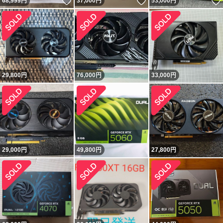
いいね！
いいね！
68,999
円
37,000
円
53,000
円
29,800
円
76,000
円
33,000
円
29,000
円
49,800
円
27,800
円