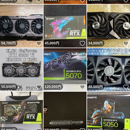
いいね！
いいね！
58,700
円
45,000
円
34,000
円
いいね！
いいね！
50,000
円
120,000
円
48,500
円