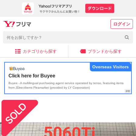
ログイン
カテゴリから探す
ブランドから探す
Overseas Visitors
Click here for Buyee
Buyee - A multilingual purchasing agent service operated by tenso, featuring items
from JDirectItems Fleamarket (provided by LY Corporation)