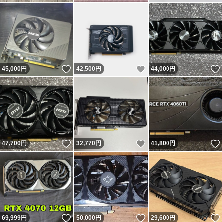
いいね！
いいね！
45,000
円
42,500
円
44,000
円
いいね！
いいね！
47,700
円
32,770
円
41,800
円
いいね！
いいね！
69,999
円
50,000
円
29,600
円