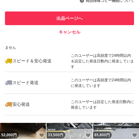
商品情報コピー機能について
このユーザーは他フリマサービス
他フリマ実績◯+
出品ページへ
での取引実績があります
キャンセル
スピード&安心発送
いいね！
いいね！
78,000
※このバッジは実績に基づく表示であり、発送を保証しているものではあり
円
85,800
円
52,000
円
ません
このユーザーは高頻度で24時間以内
スピード＆安心発送
＆設定した発送日数内に発送していま
す
このユーザーは高頻度で24時間以内
スピード発送
に発送しています
いいね！
いいね！
65,000
円
61,500
円
56,000
円
このユーザーは設定した発送日数内に
安心発送
発送しています
いいね！
いいね！
52,000
円
33,500
円
85,800
円