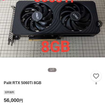
1
/
7
い
Palit RTX 5060Ti 8GB
8
送料無料
56,000
円