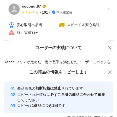
coconut87
（
191
）
本人確認済
安心取引出品者
スピード＆安心発送
取引実績99+
ユーザーの実績について
価格の相談
商品への質問
商品への質問からの値下げ交渉、不適切なカテゴリ変更依頼は禁止です
Yahoo!フリマが定めた一定の基準を満たしたユーザーにバッジを
付与しています
この商品をみている人にオススメ
この商品の情報をコピーします
安心取引出品者
最大10%対象
最大10%対象
Yahoo!フリマの基準をクリアした安
安心取引出品者
商品画像の
無断転載は禁止
されています
心・安全なユーザーです
コピーされた情報は
必ずご自身の商品に合わせて編集
取引実績
してください
コピーは
1商品につき1回
です
このユーザーはYahoo!フリマの取
取引実績◯+
いいね！
いいね！
21,580
円
35,500
円
42,700
円
引を完了させた実績があります