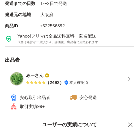
発送までの日数
1〜2日で発送
発送元の地域
大阪府
になります。
商品ID
z622566392
Yahoo!フリマは全品送料無料・匿名配送
在庫が有れば、出品している商品での組み合わせは自由で
代金は運営が一旦預かり、評価後、出品者に支払われます
す。
出品者
コメント頂ければお値段変更させて頂きます。(ご購入後
みーさん
は変更できませんので、ご注意下さい)
（
2492
）
本人確認済
なお、仕事等でお返事遅くなるかも知れませんが、必ず返
安心取引出品者
安心発送
取引実績99+
信しますのでご安心下さいませ。
ユーザーの実績について
価格の相談
商品への質問
★迅速かつ丁寧なお取り引きを心掛けております。
どうぞ、よろしくお願い致します。
商品への質問からの値下げ交渉、不適切なカテゴリ変更依頼は禁止です