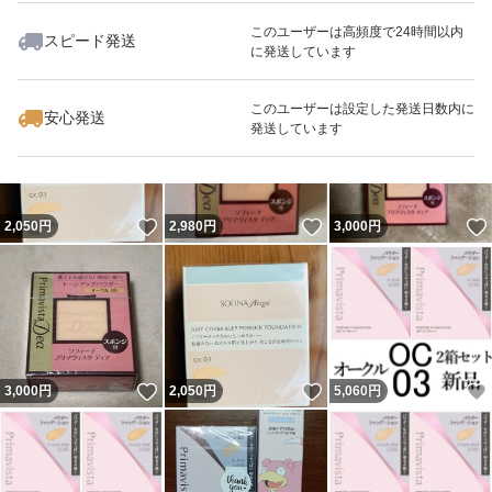
#プリマビスタ
このユーザーは高頻度で24時間以内
スピード発送
に発送しています
いいね！
いいね！
2,222
#パウダー
円
2,640
円
2,600
円
最大10%対象
最大10%対象
#ファンデーション
このユーザーは設定した発送日数内に
安心発送
発送しています
#オークル05
いいね！
いいね！
2,050
円
2,980
円
3,000
円
いいね！
いいね！
3,000
円
2,050
円
5,060
円