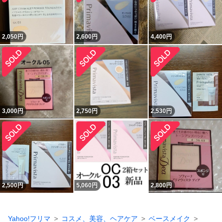
2,050
円
2,600
円
4,400
円
3,000
円
2,750
円
2,530
円
2,500
円
5,060
円
2,800
円
Yahoo!フリマ
コスメ、美容、ヘアケア
ベースメイク