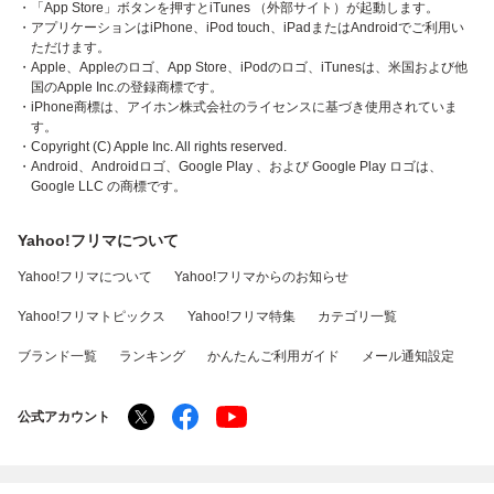
・「App Store」ボタンを押すとiTunes （外部サイト）が起動します。
・アプリケーションはiPhone、iPod touch、iPadまたはAndroidでご利用い
ただけます。
・Apple、Appleのロゴ、App Store、iPodのロゴ、iTunesは、米国および他
国のApple Inc.の登録商標です。
・iPhone商標は、アイホン株式会社のライセンスに基づき使用されていま
す。
・Copyright (C) Apple Inc. All rights reserved.
・Android、Androidロゴ、Google Play 、および Google Play ロゴは、
Google LLC の商標です。
Yahoo!フリマについて
Yahoo!フリマについて
Yahoo!フリマからのお知らせ
Yahoo!フリマトピックス
Yahoo!フリマ特集
カテゴリ一覧
ブランド一覧
ランキング
かんたんご利用ガイド
メール通知設定
公式アカウント