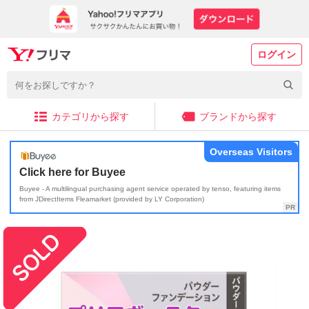
ログイン
カテゴリから探す
ブランドから探す
Overseas Visitors
Click here for Buyee
Buyee - A multilingual purchasing agent service operated by tenso, featuring items
from JDirectItems Fleamarket (provided by LY Corporation)