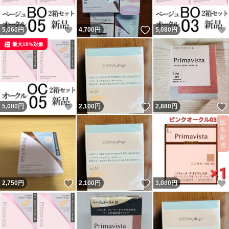
いいね！
いいね！
5,060
円
4,700
円
5,080
円
最大10%対象
いいね！
いいね！
5,080
円
2,100
円
2,880
円
いいね！
いいね！
2,750
円
2,100
円
3,080
円