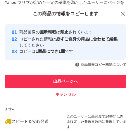
Yahoo!フリマが定めた一定の基準を満たしたユーザーにバッジを
付与しています
この商品をみている人にオススメ
この商品の情報をコピーします
安心取引出品者
【プリマヴィスタ ブライトチャージ パウダー オークル05
最大10%対象
最大10%対象
の商品詳細】
Yahoo!フリマの基準をクリアした安
安心取引出品者
商品画像の
無断転載は禁止
されています
心・安全なユーザーです
コピーされた情報は
必ずご自身の商品に合わせて編集
ひと塗りで、均一なヴェールが肌に溶けこむようにぴたっ
取引実績
してください
コピーは
1商品につき1回
です
と密着。粉っぽさを感じないなめらかな仕上がりを叶えま
このユーザーはYahoo!フリマの取
取引実績◯+
いいね！
いいね！
2,550
円
2,620
円
2,660
円
引を完了させた実績があります
す。光を味方に肌に明るさを与え毛穴、色むら、くすみを
商品情報コピー機能について
最大10%対象
自然にカバー。皮脂による不快なテカリやとれ・ヨレを防
このユーザーは他フリマサービス
他フリマ実績◯+
出品ページへ
ぎ、明るい素肌質感が夕方まで続きます。
での取引実績があります
キャンセル
スピード&安心発送
#プリマヴィスタ(Primavista)
いいね！
いいね！
2,550
※このバッジは実績に基づく表示であり、発送を保証しているものではあり
円
2,640
円
2,660
円
ません
#プリマヴィスタ
最大10%対象
このユーザーは高頻度で24時間以内
#プリマヴィスタブライトチャージファンデーション
スピード＆安心発送
＆設定した発送日数内に発送していま
す
#ソフィーナ