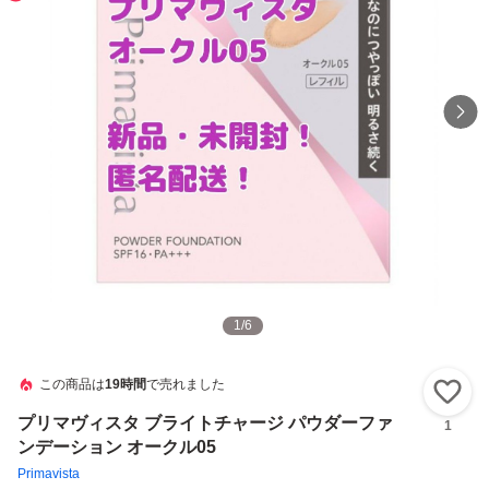
1
/
6
この商品は
19時間
で売れました
い
プリマヴィスタ ブライトチャージ パウダーファ
1
ンデーション オークル05
Primavista