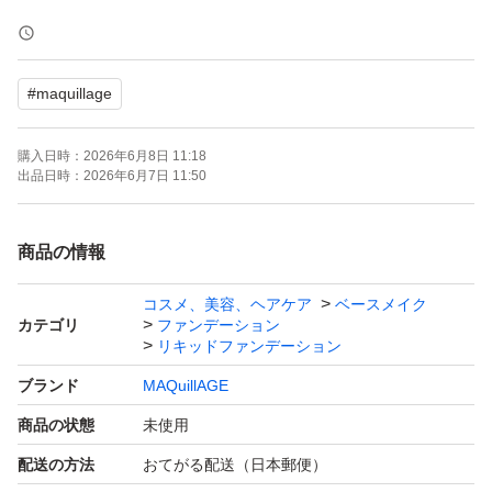
●カバーだけじゃない、つるん肌。毛穴レス美容液リキッ
ド。
#
maquillage
●角層のすみずみまでうるおいを届けながら、フルカバー
＆時間が経ってもくずれない。
購入日時：
2026年6月8日 11:18
●使うほど、毛穴が目立たないつるんとつやのある肌にな
出品日時：
2026年6月7日 11:50
り、自信に満ちた、本物の「キレイな素肌」へ。
●毛穴補正＆くずれにくいラスティング美肌効果。
商品の情報
●オールシーズン。
コスメ、美容、ヘアケア
ベースメイク
カテゴリ
ファンデーション
2026.5購入
リキッドファンデーション
ブランド
MAQuillAGE
新品ですが自宅保管ですので神経質な方はご遠慮下さい。
商品の状態
未使用
配送の方法
おてがる配送（日本郵便）
お値下げ不可