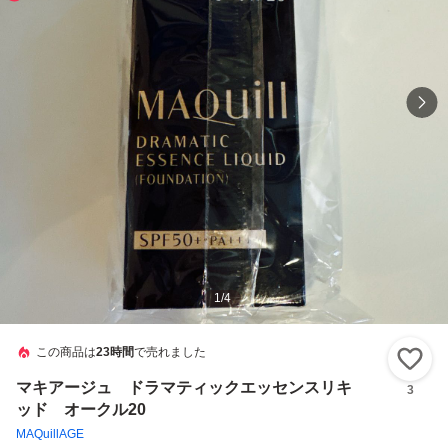
1
/
4
この商品は
23時間
で売れました
い
マキアージュ ドラマティックエッセンスリキ
3
ッド オークル20
MAQuillAGE