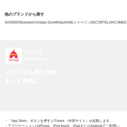
他のブランドから探す
SHISEIDO
Kanebo
Christian Dior
MAQuillAGE
メイベリン
DECORTE
LANCOME
E
・「App Store」ボタンを押すとiTunes （外部サイト）が起動します。
・アプリケーションはiPhone、iPod touch、iPadまたはAndroidでご利用い