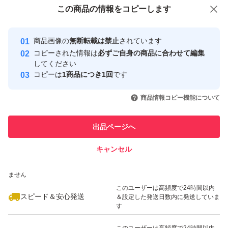
付与しています
この商品をみている人にオススメ
この商品の情報をコピーします
安心取引出品者
Yahoo!フリマの基準をクリアした安
安心取引出品者
商品画像の
無断転載は禁止
されています
心・安全なユーザーです
コピーされた情報は
必ずご自身の商品に合わせて編集
取引実績
してください
コピーは
1商品につき1回
です
このユーザーはYahoo!フリマの取
取引実績◯+
いいね！
いいね！
2,390
円
2,680
円
2,900
円
引を完了させた実績があります
商品情報コピー機能について
このユーザーは他フリマサービス
他フリマ実績◯+
出品ページへ
での取引実績があります
キャンセル
スピード&安心発送
いいね！
いいね！
2,780
※このバッジは実績に基づく表示であり、発送を保証しているものではあり
円
2,980
円
2,550
円
ません
最大10%対象
このユーザーは高頻度で24時間以内
スピード＆安心発送
＆設定した発送日数内に発送していま
す
このユーザーは高頻度で24時間以内