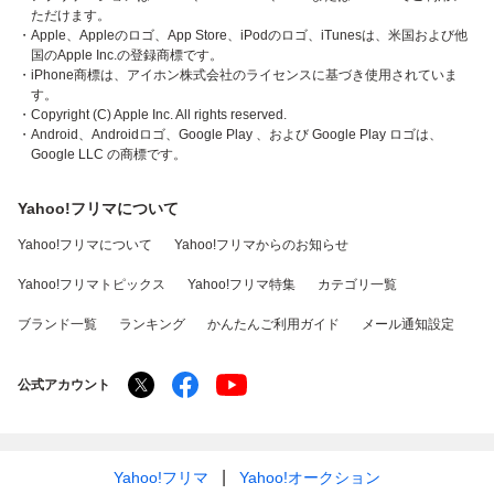
ただけます。
・Apple、Appleのロゴ、App Store、iPodのロゴ、iTunesは、米国および他
国のApple Inc.の登録商標です。
・iPhone商標は、アイホン株式会社のライセンスに基づき使用されていま
す。
・Copyright (C) Apple Inc. All rights reserved.
・Android、Androidロゴ、Google Play 、および Google Play ロゴは、
Google LLC の商標です。
Yahoo!フリマについて
Yahoo!フリマについて
Yahoo!フリマからのお知らせ
Yahoo!フリマトピックス
Yahoo!フリマ特集
カテゴリ一覧
ブランド一覧
ランキング
かんたんご利用ガイド
メール通知設定
公式アカウント
Yahoo!フリマ
Yahoo!オークション