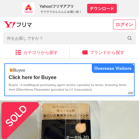
ログイン
カテゴリから探す
ブランドから探す
Overseas Visitors
Click here for Buyee
Buyee - A multilingual purchasing agent service operated by tenso, featuring items
from JDirectItems Fleamarket (provided by LY Corporation)