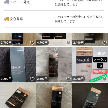
スピード発送
に発送しています
いいね！
いいね！
2,599
円
2,880
円
2,790
円
最大10%対象
このユーザーは設定した発送日数内に
安心発送
発送しています
いいね！
いいね！
2,700
円
4,700
円
2,400
円
いいね！
いいね！
3,200
円
2,600
円
2,998
円