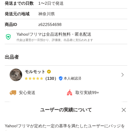
発送までの日数
1〜2日で発送
宜しくお願いします
発送元の地域
神奈川県
商品ID
z622554698
Yahoo!フリマは全品送料無料・匿名配送
代金は運営が一旦預かり、評価後、出品者に支払われます
出品者
モルモット
（
130
）
本人確認済
安心発送
取引実績99+
ユーザーの実績について
価格の相談
商品への質問
商品への質問からの値下げ交渉、不適切なカテゴリ変更依頼は禁止です
Yahoo!フリマが定めた一定の基準を満たしたユーザーにバッジを