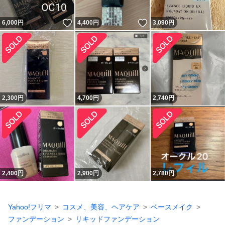
いいね！
いいね！
6,000
円
4,400
円
3,090
円
2,300
円
4,700
円
2,740
円
2,400
円
2,900
円
2,780
円
Yahoo!フリマ
コスメ、美容、ヘアケア
ベースメイク
ファンデーション
リキッドファンデーション