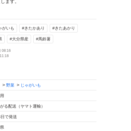
たします。
ゃがいも
#
きたかあり
#
きたあかり
県
#
大分県産
#
馬鈴薯
08:16
11:18
野菜
じゃがいも
用
がる配送（ヤマト運輸）
3日で発送
県