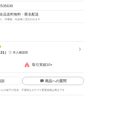
2535630
マは全品送料無料・匿名配送
り、評価後、出品者に支払われます
（
21
）
本人確認前
取引実績10+
相談
商品への質問
からの値下げ交渉、不適切なカテゴリ変更依頼は禁止です