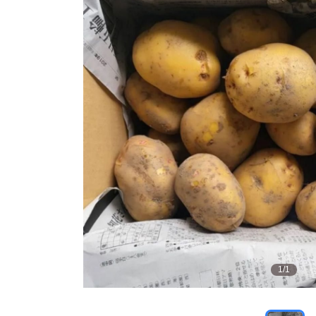
1
/
1