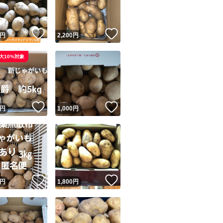
商品情報コピー機
リマ実績◯+
このユーザーは他フリマサービスでの取引実績があります
！
いいね！
いいね！
円
2,200
円
出品ページへ
&安心発送
大10%対象
キャンセル
ジは実績に基づく表示であり、発送を保証しているものではありません
このユーザーは高頻度で24時間以内＆設定した発送日数内に
ード＆安心発送
ます
！
いいね！
いいね！
円
1,000
円
ード発送
このユーザーは高頻度で24時間以内に発送しています
発送
このユーザーは設定した発送日数内に発送しています
！
いいね！
いいね！
円
1,800
円