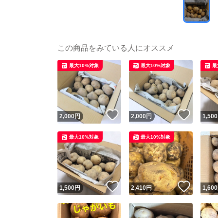
この商品をみている人にオススメ
最大10%対象
最大10%対象
最
いいね！
いいね
2,000
円
2,000
円
1,500
最大10%対象
最大10%対象
いいね！
いいね
1,500
円
2,410
円
1,600