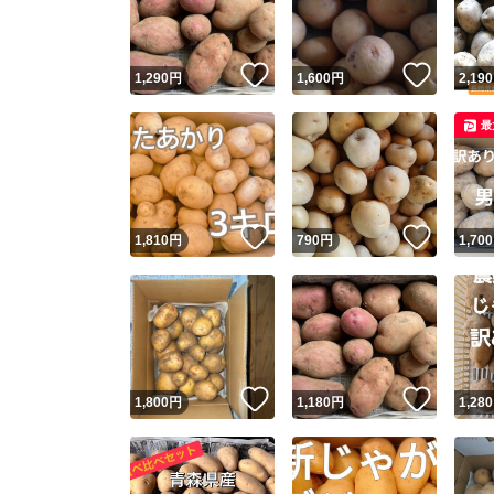
他フ
いいね！
いいね
1,290
円
1,600
円
2,190
スピード
最
※このバッ
スピ
いいね！
いいね
1,810
円
790
円
1,700
スピ
安心
いいね！
いいね
1,800
円
1,180
円
1,280