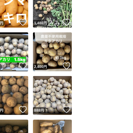
！
いいね！
いいね！
円
1,480
円
ユーザーの実績について
！
いいね！
いいね！
円
2,400
円
o!フリマが定めた一定の基準を満たしたユーザーにバッジを付与しています
出品者
この商品の情報をコピーします
取引出品者
Yahoo!フリマの基準をクリアした安心・安全なユーザーです
！
いいね！
いいね！
商品画像の
無断転載は禁止
されています
円
888
円
コピーされた情報は
必ずご自身の商品に合わせて編集
してください
コピーは
1商品につき1回
です
実績◯+
このユーザーはYahoo!フリマの取引を完了させた実績があり