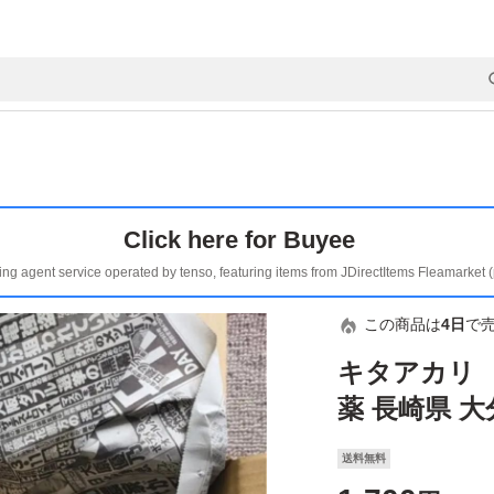
Click here for Buyee
ing agent service operated by tenso, featuring items from JDirectItems Fleamarket 
この商品は
4日
で
キタアカリ 
薬 長崎県 
送料無料