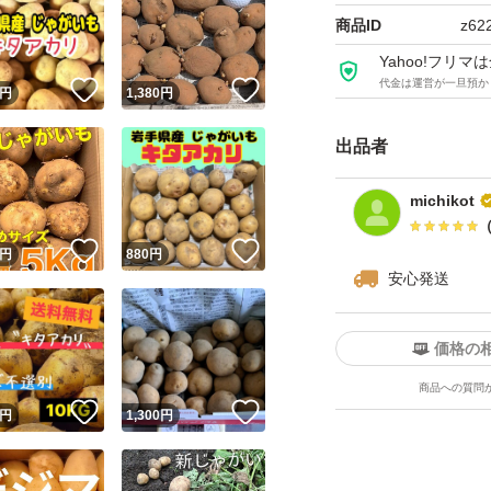
商品ID
z62
Yahoo!フリ
代金は運営が一旦預か
！
いいね！
いいね！
円
1,380
円
出品者
michikot
！
いいね！
いいね！
円
880
円
安心発送
価格の
商品への質問
！
いいね！
いいね！
円
1,300
円