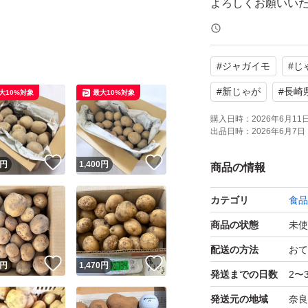
よろしくお願いい
#
ジャガイモ
#
じ
#
新じゃが
#
長崎
大10%対象
最大10%対象
購入日時：
2026年6月11日 
出品日時：
2026年6月7日 
！
いいね！
いいね！
円
1,400
円
商品の情報
カテゴリ
食品
商品の状態
未使
配送の方法
おて
！
いいね！
いいね！
円
1,470
円
発送までの日数
2〜
発送元の地域
奈良