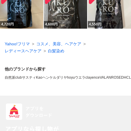
4,720
円
4,600
円
4,550
円
Yahoo!フリマ
コスメ、美容、ヘアケア
レディースヘアケア
白髪染め
他のブランドから探す
自然派clubサスティ
Kao
ヘンケル
ダリヤ
hoyu
ウエラ
clayence
VALANROSE
DHC
L