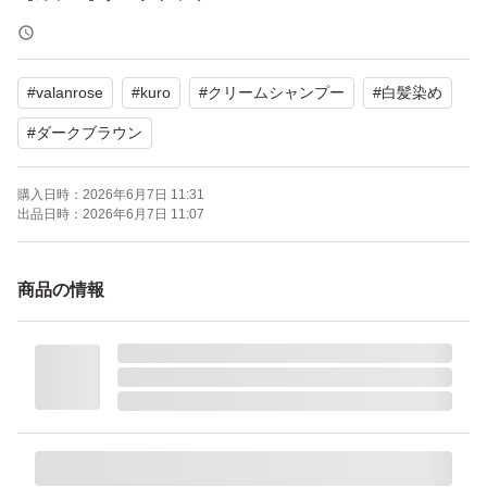
【内容量】400g
【状態】未使用
#
valanrose
#
kuro
#
クリームシャンプー
#
白髪染め
よろしくお願いいたします。
#
ダークブラウン
購入日時：
2026年6月7日 11:31
出品日時：
2026年6月7日 11:07
商品の情報