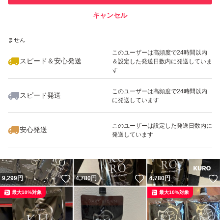
キャンセル
スピード&安心発送
いいね！
いいね！
4,750
※このバッジは実績に基づく表示であり、発送を保証しているものではあり
円
4,770
円
9,200
円
ません
最大10%対象
このユーザーは高頻度で24時間以内
スピード＆安心発送
＆設定した発送日数内に発送していま
す
このユーザーは高頻度で24時間以内
スピード発送
に発送しています
いいね！
いいね！
4,720
円
4,770
円
4,770
円
最大10%対象
最大10%対象
このユーザーは設定した発送日数内に
安心発送
発送しています
いいね！
いいね！
9,299
円
4,780
円
4,780
円
最大10%対象
最大10%対象