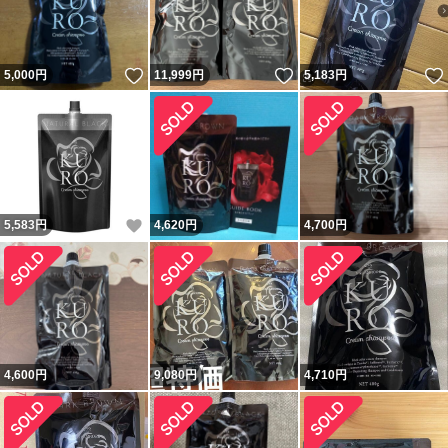
いいね！
いいね！
5,000
円
11,999
円
5,183
円
いいね！
5,583
円
4,620
円
4,700
円
4,600
円
9,080
円
4,710
円