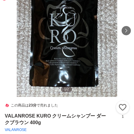
1
/
2
この商品は
23分
で売れました
い
VALANROSE KURO クリームシャンプー ダー
1
クブラウン 400g
VALANROSE