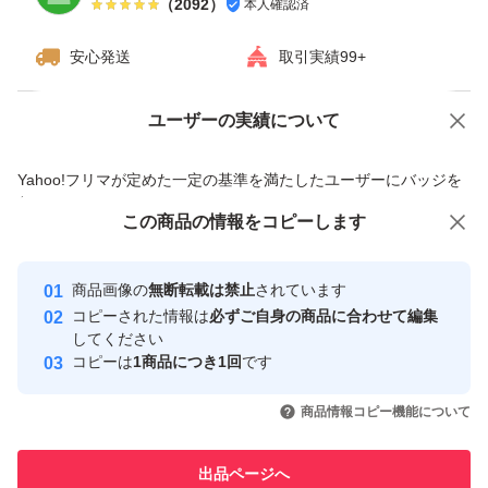
（
2092
）
本人確認済
安心発送
取引実績99+
ユーザーの実績について
価格の相談
商品への質問
商品への質問からの値下げ交渉、不適切なカテゴリ変更依頼は禁止です
Yahoo!フリマが定めた一定の基準を満たしたユーザーにバッジを
付与しています
この商品をみている人にオススメ
この商品の情報をコピーします
安心取引出品者
最大10%対象
最大10%対象
最大10%対象
Yahoo!フリマの基準をクリアした安
安心取引出品者
商品画像の
無断転載は禁止
されています
心・安全なユーザーです
コピーされた情報は
必ずご自身の商品に合わせて編集
取引実績
してください
コピーは
1商品につき1回
です
このユーザーはYahoo!フリマの取
取引実績◯+
いいね！
いいね！
4,750
円
4,700
円
4,790
円
引を完了させた実績があります
商品情報コピー機能について
最大10%対象
最大10%対象
最大10%対象
このユーザーは他フリマサービス
他フリマ実績◯+
出品ページへ
での取引実績があります