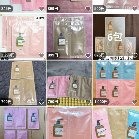
いいね！
いいね！
845
円
899
円
500
円
いいね！
いいね！
2,299
円
899
円
675
円
いいね！
いいね！
700
円
790
円
1,000
円