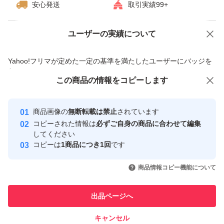
安心発送
取引実績99+
ユーザーの実績について
価格の相談
商品への質問
商品への質問からの値下げ交渉、不適切なカテゴリ変更依頼は禁止です
Yahoo!フリマが定めた一定の基準を満たしたユーザーにバッジを
付与しています
この商品をみている人にオススメ
この商品の情報をコピーします
安心取引出品者
最大10%対象
最大10%対象
Yahoo!フリマの基準をクリアした安
安心取引出品者
商品画像の
無断転載は禁止
されています
心・安全なユーザーです
コピーされた情報は
必ずご自身の商品に合わせて編集
取引実績
してください
コピーは
1商品につき1回
です
このユーザーはYahoo!フリマの取
取引実績◯+
いいね！
いいね！
899
円
1,199
円
775
円
引を完了させた実績があります
商品情報コピー機能について
このユーザーは他フリマサービス
他フリマ実績◯+
出品ページへ
での取引実績があります
キャンセル
スピード&安心発送