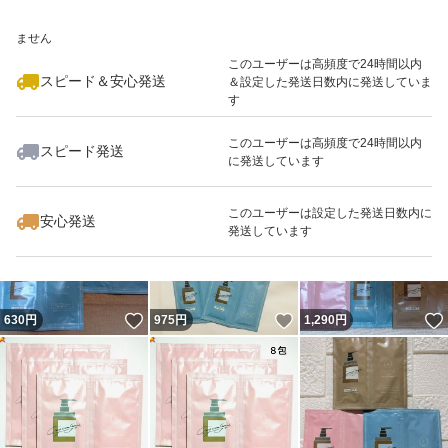
いいね！
いいね！
1,380
※このバッジは実績に基づく表示であり、発送を保証しているものではあり
円
800
円
800
円
ません
最大10%対象
このユーザーは高頻度で24時間以内
スピード＆安心発送
＆設定した発送日数内に発送していま
す
このユーザーは高頻度で24時間以内
スピード発送
に発送しています
いいね！
いいね！
800
円
1,290
円
650
円
このユーザーは設定した発送日数内に
安心発送
発送しています
いいね！
いいね！
630
円
975
円
1,290
円