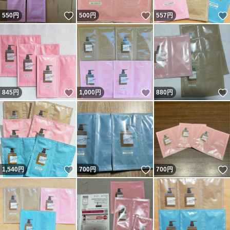
いいね！
いいね！
550
円
500
円
557
円
いいね！
いいね！
845
円
1,000
円
880
円
いいね！
いいね！
1,540
円
700
円
700
円