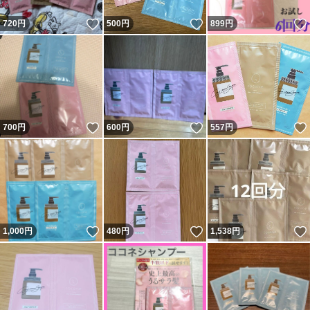
いいね！
いいね！
720
円
500
円
899
円
いいね！
いいね！
700
円
600
円
557
円
いいね！
いいね！
1,000
円
480
円
1,538
円