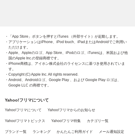
・「App Store」ボタンを押すとiTunes （外部サイト）が起動します。
・アプリケーションはiPhone、iPod touch、iPadまたはAndroidでご利用い
ただけます。
・Apple、Appleのロゴ、App Store、iPodのロゴ、iTunesは、米国および他
国のApple Inc.の登録商標です。
・iPhone商標は、アイホン株式会社のライセンスに基づき使用されていま
す。
・Copyright (C) Apple Inc. All rights reserved.
・Android、Androidロゴ、Google Play 、および Google Play ロゴは、
Google LLC の商標です。
Yahoo!フリマについて
Yahoo!フリマについて
Yahoo!フリマからのお知らせ
Yahoo!フリマトピックス
Yahoo!フリマ特集
カテゴリ一覧
ブランド一覧
ランキング
かんたんご利用ガイド
メール通知設定