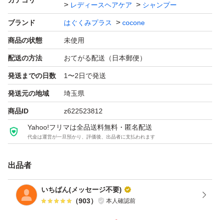
カテゴリ
レディースヘアケア
シャンプー
ブランド
はぐくみプラス
cocone
商品の状態
未使用
配送の方法
おてがる配送（日本郵便）
発送までの日数
1〜2日で発送
発送元の地域
埼玉県
商品ID
z622523812
Yahoo!フリマは全品送料無料・匿名配送
代金は運営が一旦預かり、評価後、出品者に支払われます
出品者
いちばん(メッセージ不要)
（
903
）
本人確認前