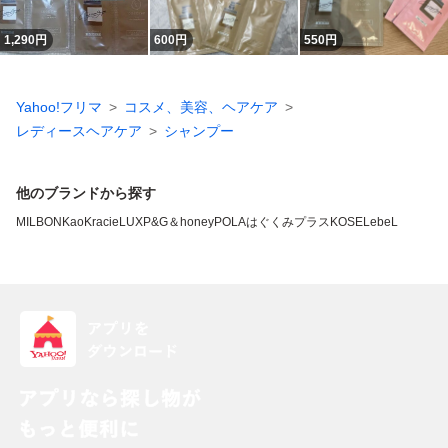
1,290
円
600
円
550
円
Yahoo!フリマ
コスメ、美容、ヘアケア
レディースヘアケア
シャンプー
他のブランドから探す
MILBON
Kao
Kracie
LUX
P&G
＆honey
POLA
はぐくみプラス
KOSE
LebeL