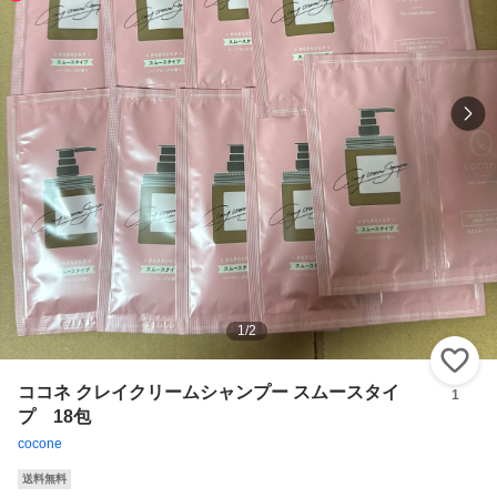
1
/
2
い
ココネ クレイクリームシャンプー スムースタイ
1
プ 18包
cocone
送料無料