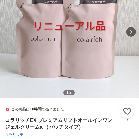
1
/
2
この商品は
10時間
で売れました
い
コラリッチEX プレミアムリフトオールインワン
3
ジェルクリームa （パウチタイプ）
コラリッチ