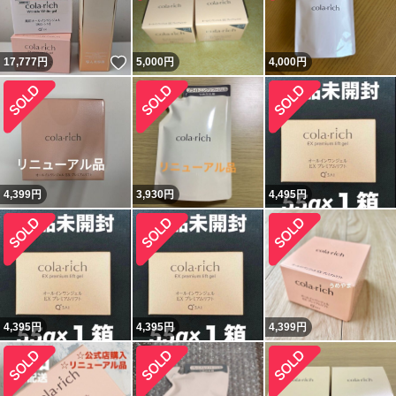
いいね！
17,777
円
5,000
円
4,000
円
4,399
円
3,930
円
4,495
円
4,395
円
4,395
円
4,399
円