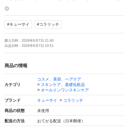
リームa （パウチタイプ）
#
キューサイ
#
コラリッチ
55g×2個
購入日時：
2026年6月7日 21:40
新品未開封です
出品日時：
2026年6月7日 10:51
即購入OK
商品の情報
お値下げ不可ですので、価格交渉はご遠慮下さい
コスメ、美容、ヘアケア
カテゴリ
スキンケア、基礎化粧品
写真は掲載見本ですので、製造番号が異なる場合がありま
オールインワンスキンケア
すのでご了承下さい
ブランド
キューサイ
コラリッチ
商品の状態
未使用
#キューサイ
配送の方法
おてがる配送（日本郵便）
#コスメ/美容