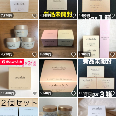
いいね！
いいね！
7,770
円
4,348
円
4,495
円
いいね！
いいね！
4,720
円
8,600
円
8,300
円
最大10%対象
いいね！
いいね！
11,400
円
5,240
円
13,198
円