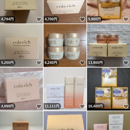
いいね！
いいね！
4,794
円
4,700
円
5,900
円
いいね！
いいね！
5,200
円
6,240
円
13,900
円
いいね！
いいね！
4,999
円
11,111
円
16,400
円