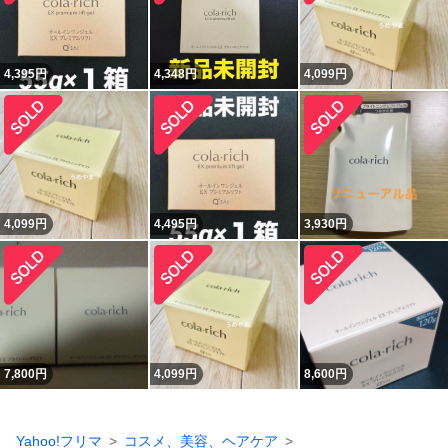
4,395
円
4,348
円
4,099
円
4,099
円
4,495
円
3,930
円
7,800
円
4,099
円
8,600
円
Yahoo!フリマ
コスメ、美容、ヘアケア