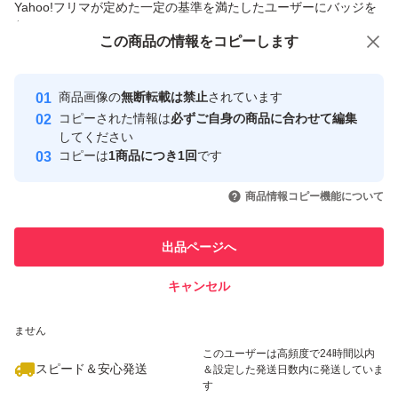
Yahoo!フリマが定めた一定の基準を満たしたユーザーにバッジを
付与しています
この商品をみている人にオススメ
この商品の情報をコピーします
安心取引出品者
最大10%対象
最大10%対象
最大10%対象
Yahoo!フリマの基準をクリアした安
安心取引出品者
商品画像の
無断転載は禁止
されています
心・安全なユーザーです
コピーされた情報は
必ずご自身の商品に合わせて編集
取引実績
してください
コピーは
1商品につき1回
です
このユーザーはYahoo!フリマの取
取引実績◯+
いいね！
いいね！
4,100
円
8,450
円
4,399
円
引を完了させた実績があります
商品情報コピー機能について
最大10%対象
最大10%対象
このユーザーは他フリマサービス
他フリマ実績◯+
出品ページへ
での取引実績があります
キャンセル
スピード&安心発送
いいね！
いいね！
4,350
※このバッジは実績に基づく表示であり、発送を保証しているものではあり
円
5,950
円
7,840
円
ません
最大10%対象
最大10%対象
このユーザーは高頻度で24時間以内
スピード＆安心発送
＆設定した発送日数内に発送していま
す