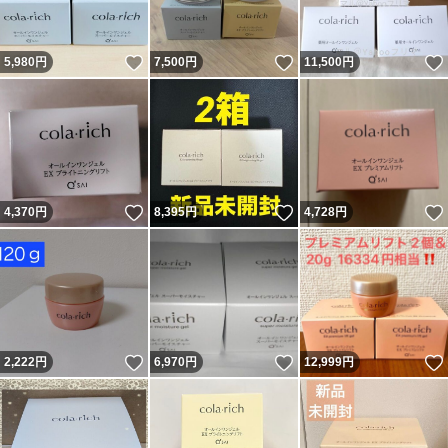
いいね！
いいね！
5,980
円
7,500
円
11,500
円
いいね！
いいね！
4,370
円
8,395
円
4,728
円
いいね！
いいね！
2,222
円
6,970
円
12,999
円