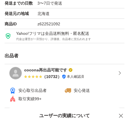
発送までの日数
3〜7日で発送
#スキンケア/基礎化粧品
発送元の地域
北海道
#オールインワン化粧品
商品ID
z622521092
#オールインワンジェル
Yahoo!フリマは全品送料無料・匿名配送
#オールインワン
代金は運営が一旦預かり、評価後、出品者に支払われます
#オールインワンゲル
#オールインワン美容液
出品者
cocona再出品可能です
（
10732
）
本人確認済
安心取引出品者
安心発送
取引実績99+
ユーザーの実績について
価格の相談
商品への質問
商品への質問からの値下げ交渉、不適切なカテゴリ変更依頼は禁止です