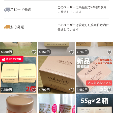
このユーザーは高頻度で24時間以内
スピード発送
に発送しています
いいね！
いいね！
5,800
円
7,900
円
4,350
円
最大10%対象
最大10%対象
最大10%対象
このユーザーは設定した発送日数内に
安心発送
発送しています
いいね！
いいね！
5,000
円
4,150
円
7,780
円
最大10%対象
いいね！
いいね！
7,850
円
4,700
円
4,480
円