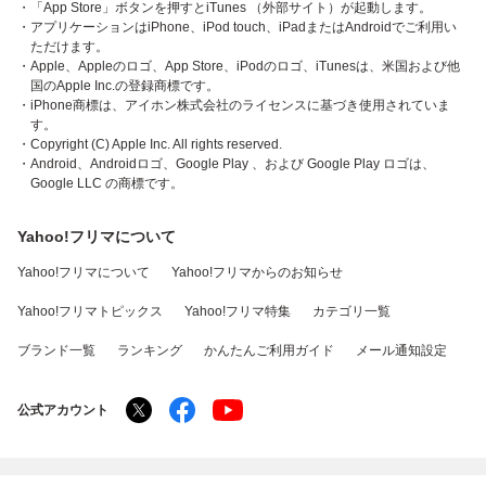
・「App Store」ボタンを押すとiTunes （外部サイト）が起動します。
・アプリケーションはiPhone、iPod touch、iPadまたはAndroidでご利用い
ただけます。
・Apple、Appleのロゴ、App Store、iPodのロゴ、iTunesは、米国および他
国のApple Inc.の登録商標です。
・iPhone商標は、アイホン株式会社のライセンスに基づき使用されていま
す。
・Copyright (C) Apple Inc. All rights reserved.
・Android、Androidロゴ、Google Play 、および Google Play ロゴは、
Google LLC の商標です。
Yahoo!フリマについて
Yahoo!フリマについて
Yahoo!フリマからのお知らせ
Yahoo!フリマトピックス
Yahoo!フリマ特集
カテゴリ一覧
ブランド一覧
ランキング
かんたんご利用ガイド
メール通知設定
公式アカウント