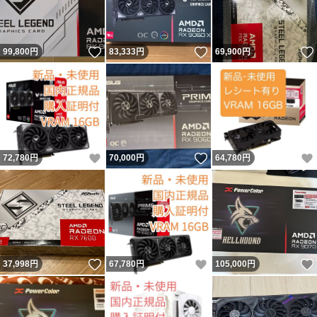
いいね！
いいね！
99,800
円
83,333
円
69,900
円
いいね！
いいね！
72,780
円
70,000
円
64,780
円
いいね！
いいね！
37,998
円
67,780
円
105,000
円