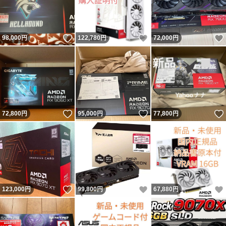
いいね！
いいね！
98,000
円
122,780
円
72,000
円
いいね！
いいね！
72,800
円
95,000
円
77,800
円
いいね！
いいね！
123,000
円
99,800
円
67,880
円