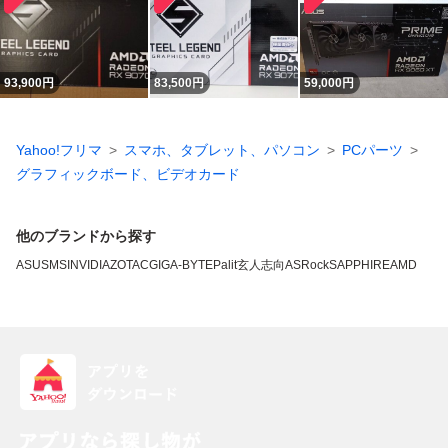
93,900
円
83,500
円
59,000
円
Yahoo!フリマ
スマホ、タブレット、パソコン
PCパーツ
グラフィックボード、ビデオカード
他のブランドから探す
ASUS
MSI
NVIDIA
ZOTAC
GIGA-BYTE
Palit
玄人志向
ASRock
SAPPHIRE
AMD