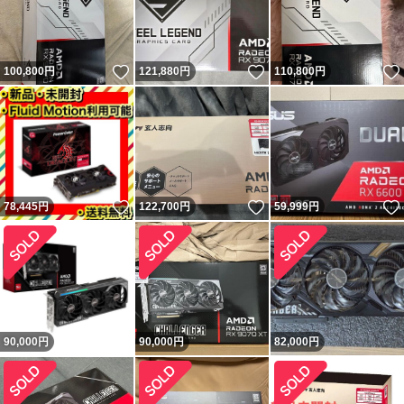
いいね！
いいね！
100,800
円
121,880
円
110,800
円
いいね！
いいね！
78,445
円
122,700
円
59,999
円
90,000
円
90,000
円
82,000
円