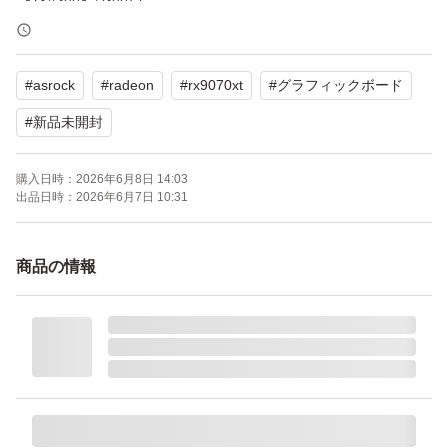
9800X3Dにこのグラボなら、Forza Horizon 6などはスト
#
asrock
#
radeon
#
rx9070xt
#
グラフィックボード
レスなくプレイできます。
#
新品未開封
よろしくお願いいたします。
購入日時：
2026年6月8日 14:03
出品日時：
2026年6月7日 10:31
RX9070XT CL 16G ［AMD Radeon RX 9070 XT Challeng
er 16GB］
商品の情報
ブランド：ASRock
シリーズ世代：Radeon RX 9000
メモリ容量：16.0 GB
メモリ規格：GDDR6
メモリバス：256.0 bit
出力端子：HDMI 1ポート DisplayPort 3ポート