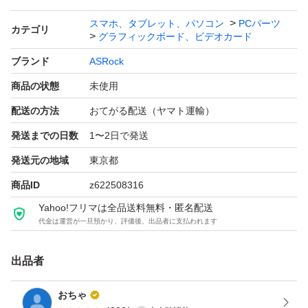
補助電源：8pin+8pin
スマホ、タブレット、パソコン
PCパーツ
カテゴリ
グラフィックボード、ビデオカード
冷却ファン：空冷（トリプルファン）
幅（長さ）：290.0 mm
ブランド
ASRock
商品の状態
未使用
配送の方法
おてがる配送（ヤマト運輸）
発送までの日数
1〜2日で発送
発送元の地域
東京都
商品ID
z622508316
Yahoo!フリマは全品送料無料・匿名配送
代金は運営が一旦預かり、評価後、出品者に支払われます
出品者
おちゃ