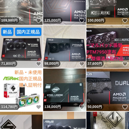
いいね！
いいね！
109,980
円
125,000
円
100,000
円
いいね！
いいね！
71,800
円
98,000
円
37,600
円
いいね！
いいね！
114,780
円
138,000
円
50,000
円