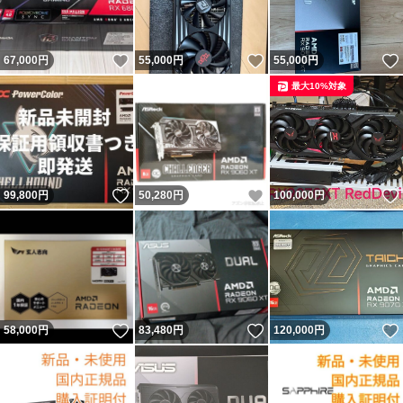
いいね！
いいね！
67,000
円
55,000
円
55,000
円
最大10%対象
いいね！
いいね！
99,800
円
50,280
円
100,000
円
いいね！
いいね！
58,000
円
83,480
円
120,000
円