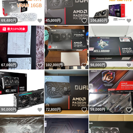
いいね！
いいね！
69,480
円
45,000
円
106,880
円
最大10%対象
いいね！
いいね！
67,000
円
102,000
円
98,000
円
いいね！
いいね！
90,000
円
72,800
円
59,000
円