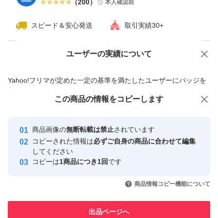
（
200
）
本人確認前
スピード＆安心発送
取引実績30+
ユーザーの実績について
価格の相談
商品への質問
商品への質問からの値下げ交渉、不適切なカテゴリ変更依頼は禁止です
Yahoo!フリマが定めた一定の基準を満たしたユーザーにバッジを
付与しています
この商品をみている人にオススメ
この商品の情報をコピーします
安心取引出品者
最大10%対象
Yahoo!フリマの基準をクリアした安
安心取引出品者
商品画像の
無断転載は禁止
されています
心・安全なユーザーです
コピーされた情報は
必ずご自身の商品に合わせて編集
取引実績
してください
コピーは
1商品につき1回
です
このユーザーはYahoo!フリマの取
取引実績◯+
いいね！
いいね！
92,000
円
99,800
円
99,800
円
引を完了させた実績があります
商品情報コピー機能について
最大10%対象
最大10%対象
このユーザーは他フリマサービス
他フリマ実績◯+
出品ページへ
での取引実績があります