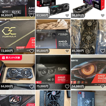
いいね！
いいね！
98,800
円
83,580
円
96,800
円
いいね！
いいね！
72,800
円
95,000
円
85,300
円
最大10%対象
いいね！
いいね！
64,000
円
75,000
円
54,980
円