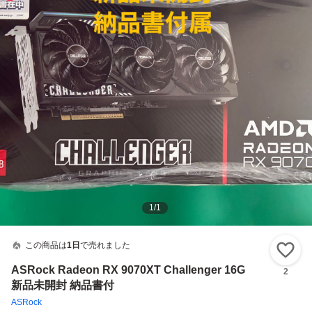
1
/
1
この商品は
1日
で売れました
い
ASRock Radeon RX 9070XT Challenger 16G
2
新品未開封 納品書付
ASRock