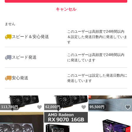
キャンセル
スピード&安心発送
いいね！
いいね！
94,800
※このバッジは実績に基づく表示であり、発送を保証しているものではあり
円
97,800
円
75,000
円
ません
このユーザーは高頻度で24時間以内
スピード＆安心発送
＆設定した発送日数内に発送していま
す
このユーザーは高頻度で24時間以内
スピード発送
に発送しています
いいね！
いいね！
83,980
円
99,480
円
55,000
円
最大10%対象
最大10%対象
このユーザーは設定した発送日数内に
安心発送
発送しています
いいね！
いいね！
113,780
円
62,000
円
95,500
円