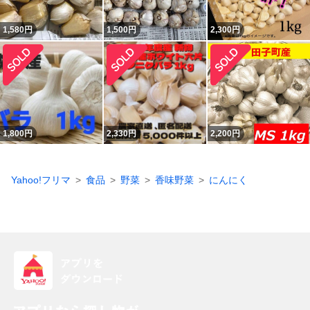
1,580
円
1,500
円
2,300
円
1,800
円
2,330
円
2,200
円
Yahoo!フリマ
食品
野菜
香味野菜
にんにく