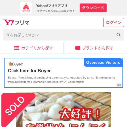
ログイン
カテゴリから探す
ブランドから探す
Overseas Visitors
Click here for Buyee
Buyee - A multilingual purchasing agent service operated by tenso, featuring items
from JDirectItems Fleamarket (provided by LY Corporation)