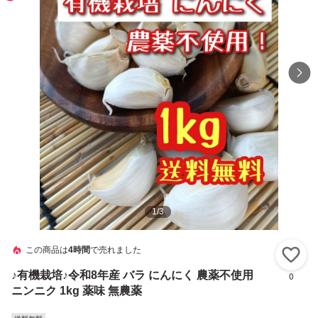
1
/
3
この商品は
4時間
で売れました
い
♪有機栽培♪令和8年産 バラ にんにく 農薬不使用
0
ニンニク 1kg 薬味 無農薬