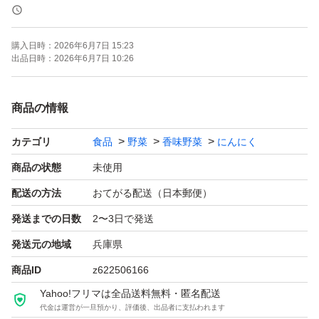
種としてもご利用頂けます♪
購入日時：
2026年6月7日 15:23
出品日時：
2026年6月7日 10:26
この品種、嘉定種は西日本などの比較的暖かい地域で栽培
されており、味や香りがマイルドなのが特徴です！
商品の情報
カテゴリ
食品
野菜
香味野菜
にんにく
焼いても、刻んで薬味としても、色んな料理で活躍しま
す！
商品の状態
未使用
配送の方法
おてがる配送（日本郵便）
この品種で、黒にんにくを作成の方も沢山おられます評判
発送までの日数
2〜3日で発送
も良く、とっても美味しく仕上がりますので一度お試しく
発送元の地域
兵庫県
ださい♪
商品ID
z622506166
Yahoo!フリマは全品送料無料・匿名配送
野菜全般でお願いしておりますのが、気温が上がってきた
代金は運営が一旦預かり、評価後、出品者に支払われます