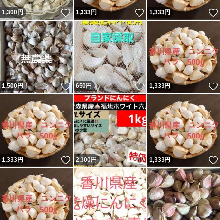
いいね！
いいね！
1,300
円
1,333
円
1,333
円
#にんにく料理
#薬味
#無農薬
いいね！
いいね！
1,500
円
650
円
1,333
円
種類...ニンニク
特徴...栽培期間中農薬不使用
いいね！
いいね！
1,333
円
2,300
円
1,333
円
量...1kg