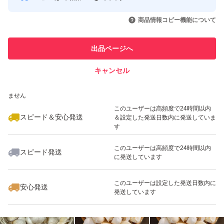
このユーザーはYahoo!フリマの取
取引実績◯+
いいね！
いいね！
1,600
円
1,800
円
2,330
円
引を完了させた実績があります
#ニンニク
商品情報コピー機能について
最大10%対象
このユーザーは他フリマサービス
他フリマ実績◯+
出品ページへ
での取引実績があります
#乾燥にんにく
キャンセル
スピード&安心発送
#乾燥ニンニク
いいね！
いいね！
2,200
※このバッジは実績に基づく表示であり、発送を保証しているものではあり
円
1,580
円
2,330
円
ません
このユーザーは高頻度で24時間以内
#黒にんにく
スピード＆安心発送
＆設定した発送日数内に発送していま
す
このユーザーは高頻度で24時間以内
#黒ニンニク
スピード発送
に発送しています
いいね！
いいね！
2,300
円
1,780
円
1,500
円
#ガーリック
このユーザーは設定した発送日数内に
安心発送
発送しています
#玉ねぎ