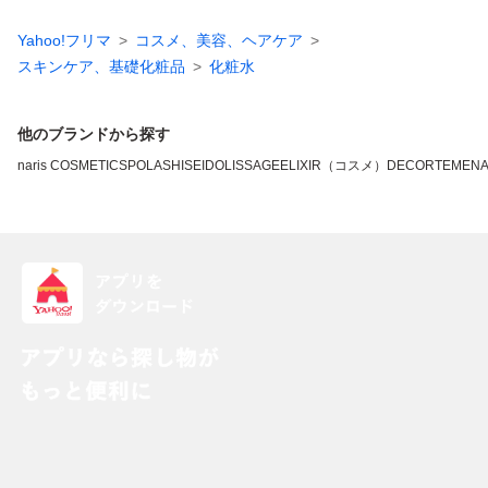
Yahoo!フリマ
コスメ、美容、ヘアケア
スキンケア、基礎化粧品
化粧水
他のブランドから探す
naris COSMETICS
POLA
SHISEIDO
LISSAGE
ELIXIR（コスメ）
DECORTE
MEN