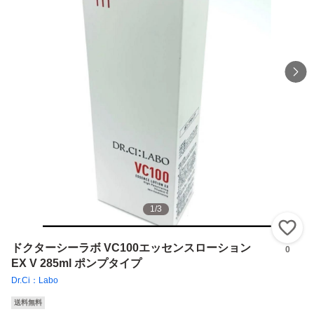
1
/
3
い
ドクターシーラボ VC100エッセンスローション
0
EX V 285ml ポンプタイプ
Dr.Ci：Labo
送料無料