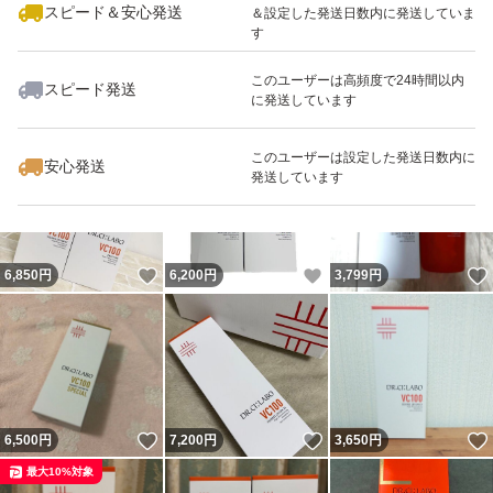
スピード＆安心発送
＆設定した発送日数内に発送していま
す
このユーザーは高頻度で24時間以内
スピード発送
に発送しています
いいね！
いいね！
6,790
円
6,999
円
6,800
円
最大10%対象
最大10%対象
このユーザーは設定した発送日数内に
安心発送
発送しています
いいね！
いいね！
6,850
円
6,200
円
3,799
円
いいね！
いいね！
6,500
円
7,200
円
3,650
円
最大10%対象