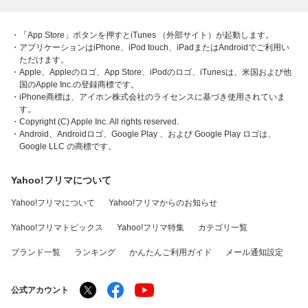
・「App Store」ボタンを押すとiTunes （外部サイト）が起動します。
・アプリケーションはiPhone、iPod touch、iPadまたはAndroidでご利用い
ただけます。
・Apple、Appleのロゴ、App Store、iPodのロゴ、iTunesは、米国および他
国のApple Inc.の登録商標です。
・iPhone商標は、アイホン株式会社のライセンスに基づき使用されていま
す。
・Copyright (C) Apple Inc. All rights reserved.
・Android、Androidロゴ、Google Play 、および Google Play ロゴは、
Google LLC の商標です。
Yahoo!フリマについて
Yahoo!フリマについて
Yahoo!フリマからのお知らせ
Yahoo!フリマトピックス
Yahoo!フリマ特集
カテゴリ一覧
ブランド一覧
ランキング
かんたんご利用ガイド
メール通知設定
公式アカウント