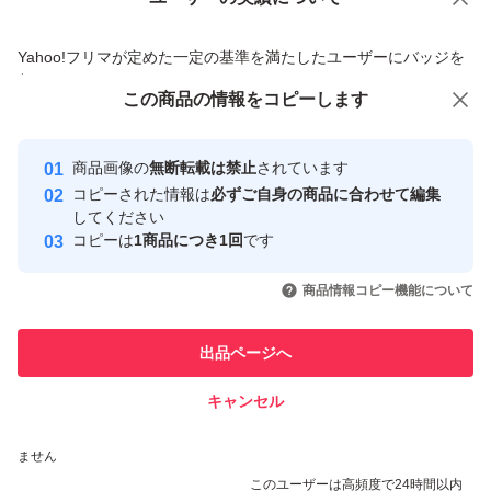
価格の相談
商品への質問
商品への質問からの値下げ交渉、不適切なカテゴリ変更依頼は禁止です
Yahoo!フリマが定めた一定の基準を満たしたユーザーにバッジを
付与しています
この商品をみている人にオススメ
この商品の情報をコピーします
安心取引出品者
最大10%対象
Yahoo!フリマの基準をクリアした安
安心取引出品者
商品画像の
無断転載は禁止
されています
心・安全なユーザーです
コピーされた情報は
必ずご自身の商品に合わせて編集
取引実績
してください
コピーは
1商品につき1回
です
このユーザーはYahoo!フリマの取
取引実績◯+
いいね！
いいね！
5,900
円
6,100
円
3,800
円
引を完了させた実績があります
商品情報コピー機能について
最大10%対象
最大10%対象
最大10%対象
このユーザーは他フリマサービス
他フリマ実績◯+
出品ページへ
での取引実績があります
キャンセル
スピード&安心発送
いいね！
いいね！
6,750
※このバッジは実績に基づく表示であり、発送を保証しているものではあり
円
6,800
円
5,599
円
ません
このユーザーは高頻度で24時間以内