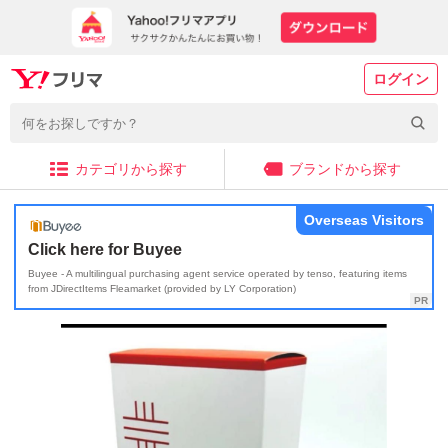
ログイン
カテゴリから探す
ブランドから探す
Overseas Visitors
Click here for Buyee
Buyee - A multilingual purchasing agent service operated by tenso, featuring items
from JDirectItems Fleamarket (provided by LY Corporation)