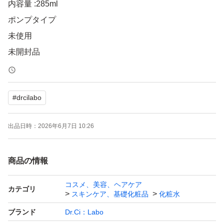
内容量 :285ml
ポンプタイプ
未使用
未開封品
未使用品となっておりますが、神経質な方はご遠慮くださ
#
drcilabo
いませ。
自宅保管による外箱凹み擦れ汚れなどございます。
出品日時：
2026年6月7日 10:26
ご理解頂ける方のみご購入宜しくお願い致します。
商品の情報
よろしくお願い致します。
コスメ、美容、ヘアケア
カテゴリ
スキンケア、基礎化粧品
化粧水
ブランド
Dr.Ci：Labo