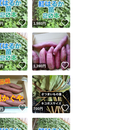
！
いいね！
いいね！
円
1,980
円
ユーザーの実績について
！
いいね！
いいね！
円
1,390
円
o!フリマが定めた一定の基準を満たしたユーザーにバッジを付与しています
出品者
この商品の情報をコピーします
取引出品者
Yahoo!フリマの基準をクリアした安心・安全なユーザーです
！
いいね！
いいね！
商品画像の
無断転載は禁止
されています
円
700
円
コピーされた情報は
必ずご自身の商品に合わせて編集
してください
コピーは
1商品につき1回
です
実績◯+
このユーザーはYahoo!フリマの取引を完了させた実績があり