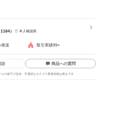
ました苗に関しましては一本一本全てに権利を
すので、ご安心して生産して下さい。）
いう病気を親から受け継いでしまっていること
（
1184
）
本人確認前
心発送
取引実績99+
ってしまうと、うまく育たずに収量が落ちてし
相談
商品への質問
病気も多発していますので、なるべく広がらな
からの値下げ交渉、不適切なカテゴリ変更依頼は禁止です
フリー苗からの栽培にご協力お願い致します。
り、多少、出品がずれ込む場合があります。ご
お願いします。
早く開封し、なるべく早めに植えて下さい。