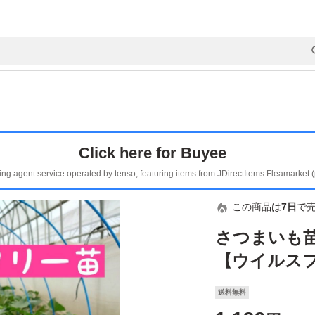
Click here for Buyee
ing agent service operated by tenso, featuring items from JDirectItems Fleamarket 
この商品は
7日
で
さつまいも
【ウイルス
送料無料