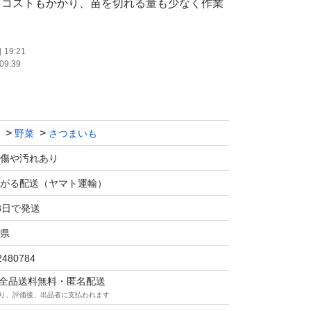
とコストもかかり、苗を切れる量も少なく作業
番安全だと思いますのでこだわって栽培してお
19:21
09:39
文があり、発送間違いが起こりかねませんので
さい。
野菜
さつまいも
から育苗した【紅はるか】切り苗です。
傷や汚れあり
がる配送（ヤマト運輸）
は登録品種（ＰＶＰ）です。
3日で発送
苗を育成者の許諾なく業として増殖、譲渡、輸
県
害賠償、刑事罰の対象となる場合がございま
2480784
マは全品送料無料・匿名配送
り、評価後、出品者に支払われます