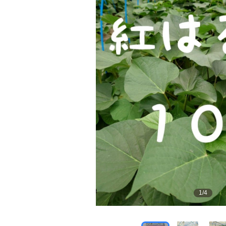
1
/
4