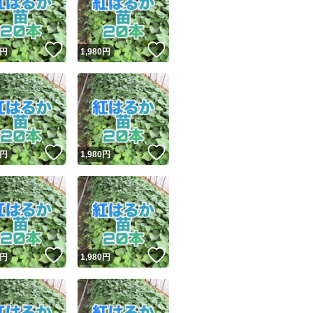
商品情報コピー機
リマ実績◯+
このユーザーは他フリマサービスでの取引実績があります
！
いいね！
いいね！
円
1,980
円
出品ページへ
&安心発送
キャンセル
ジは実績に基づく表示であり、発送を保証しているものではありません
このユーザーは高頻度で24時間以内＆設定した発送日数内に
ード＆安心発送
ます
！
いいね！
いいね！
円
1,980
円
ード発送
このユーザーは高頻度で24時間以内に発送しています
発送
このユーザーは設定した発送日数内に発送しています
！
いいね！
いいね！
円
1,980
円