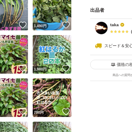
（ここから買われ
出品者
お支払いしていま
！
いいね！
いいね！
taka
円
1,490
円
稀にウイルス病と
があります。
スピード＆安
ウイルス病にかか
まいます。
価格の
近年サツマイモの
！
いいね！
いいね！
円
1,980
円
商品への質問
い為にもウイルス
苗の生育状況によ
了承頂ける方だけ
！
いいね！
いいね！
円
700
円
ご到着後なるべく