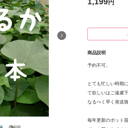
1,199
円
商品説明
予約不可。
とても忙しい時期
て欲しいはご遠慮
なるべく早く発送
毎年更新のポット