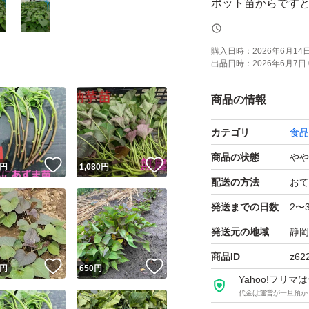
ポット苗からです
も大変ですが、一
ります。
購入日時：
2026年6月14日 
出品日時：
2026年6月7日 
毎年、沢山のご注
商品の情報
指定日はご遠慮下
カテゴリ
食品
ウィルスフリー苗
商品の状態
やや
！
いいね！
いいね！
円
1,080
円
配送の方法
おて
【紅はるか】本種
発送までの日数
2〜
つきましては、種
発送元の地域
静岡
出入する行為は損
商品ID
z62
！
いいね！
いいね！
す。
円
650
円
Yahoo!フリ
代金は運営が一旦預か