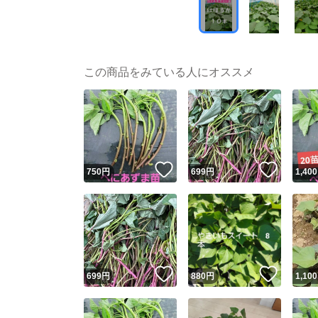
この商品をみている人にオススメ
いいね！
いいね
750
円
699
円
1,400
いいね！
いいね
699
円
880
円
1,100