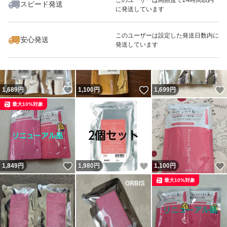
スピード発送
に発送しています
いいね！
いいね！
1,100
円
1,050
円
1,150
円
最大10%対象
最大10%対象
このユーザーは設定した発送日数内に
安心発送
発送しています
いいね！
いいね！
1,689
円
1,100
円
1,699
円
最大10%対象
いいね！
いいね！
1,849
円
1,980
円
1,100
円
最大10%対象