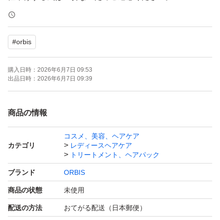
3点セットが一番オトクに購入できます。
#
orbis
出品しておりますのでご検討ください
購入日時：
2026年6月7日 09:53
OPP等にはいれず、そのまま発送
出品日時：
2026年6月7日 09:39
開封後はメーカー元へ問い合わせはください。
商品の情報
ーーーーー
コスメ、美容、ヘアケア
カテゴリ
レディースヘアケア
購入後のメッセージは梱包時に行っております。
トリートメント、ヘアパック
遅くなる場合もございますがご理解ください。
ブランド
ORBIS
再出品、専用出品可→お気軽にご質問下さい。
商品の状態
未使用
配送の方法
おてがる配送（日本郵便）