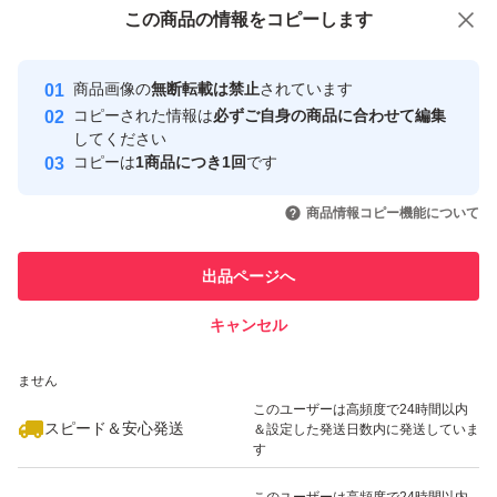
付与しています
この商品をみている人にオススメ
この商品の情報をコピーします
安心取引出品者
最大10%対象
最大10%対象
Yahoo!フリマの基準をクリアした安
安心取引出品者
商品画像の
無断転載は禁止
されています
心・安全なユーザーです
コピーされた情報は
必ずご自身の商品に合わせて編集
取引実績
してください
コピーは
1商品につき1回
です
このユーザーはYahoo!フリマの取
取引実績◯+
いいね！
いいね！
1,070
円
939
円
1,080
円
引を完了させた実績があります
商品情報コピー機能について
最大10%対象
最大10%対象
このユーザーは他フリマサービス
他フリマ実績◯+
出品ページへ
での取引実績があります
キャンセル
スピード&安心発送
いいね！
いいね！
1,079
※このバッジは実績に基づく表示であり、発送を保証しているものではあり
円
890
円
1,050
円
ません
このユーザーは高頻度で24時間以内
スピード＆安心発送
＆設定した発送日数内に発送していま
す
このユーザーは高頻度で24時間以内