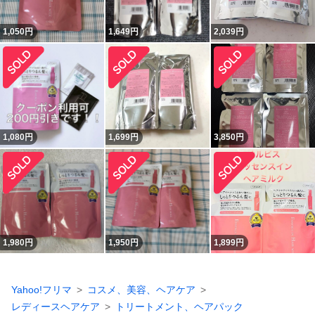
1,050
円
1,649
円
2,039
円
1,080
円
1,699
円
3,850
円
1,980
円
1,950
円
1,899
円
Yahoo!フリマ
コスメ、美容、ヘアケア
レディースヘアケア
トリートメント、ヘアパック