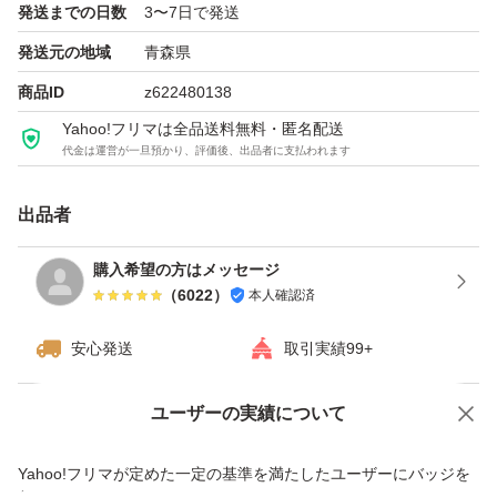
発送までの日数
3〜7日で発送
発送元の地域
青森県
商品ID
z622480138
Yahoo!フリマは全品送料無料・匿名配送
代金は運営が一旦預かり、評価後、出品者に支払われます
出品者
購入希望の方はメッセージ
（
6022
）
本人確認済
安心発送
取引実績99+
ユーザーの実績について
価格の相談
商品への質問
商品への質問からの値下げ交渉、不適切なカテゴリ変更依頼は禁止です
Yahoo!フリマが定めた一定の基準を満たしたユーザーにバッジを