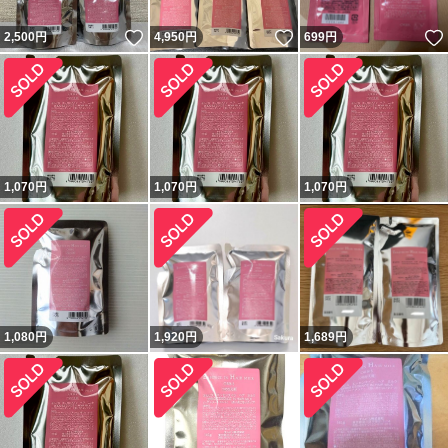
いいね！
いいね！
2,500
円
4,950
円
699
円
1,070
円
1,070
円
1,070
円
1,080
円
1,920
円
1,689
円