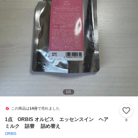
1
/
1
この商品は
14分
で売れました
い
1点 ORBIS オルビス エッセンスイン ヘア
0
ミルク 詰替 詰め替え
ORBIS