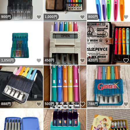
いいね！
いいね！
900
円
1,000
円
800
円
いいね！
いいね！
1,050
円
450
円
420
円
いいね！
いいね！
888
円
500
円
788
円