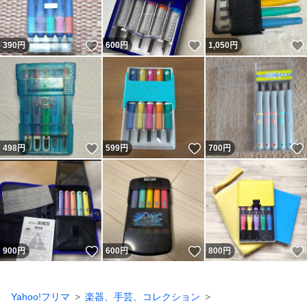
いいね！
いいね！
390
円
600
円
1,050
円
いいね！
いいね！
498
円
599
円
700
円
いいね！
いいね！
900
円
600
円
800
円
Yahoo!フリマ
楽器、手芸、コレクション