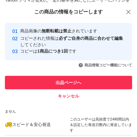
Yahoo!フリマが定めた一定の基準を満たしたユーザーにバッジを
付与しています
この商品をみている人にオススメ
この商品の情報をコピーします
安心取引出品者
最大10%対象
Yahoo!フリマの基準をクリアした安
安心取引出品者
商品画像の
無断転載は禁止
されています
心・安全なユーザーです
コピーされた情報は
必ずご自身の商品に合わせて編集
取引実績
してください
コピーは
1商品につき1回
です
このユーザーはYahoo!フリマの取
取引実績◯+
いいね！
いいね！
1,200
円
650
円
550
円
引を完了させた実績があります
商品情報コピー機能について
このユーザーは他フリマサービス
他フリマ実績◯+
出品ページへ
での取引実績があります
キャンセル
スピード&安心発送
いいね！
いいね！
950
※このバッジは実績に基づく表示であり、発送を保証しているものではあり
円
730
円
580
円
ません
このユーザーは高頻度で24時間以内
スピード＆安心発送
＆設定した発送日数内に発送していま
す