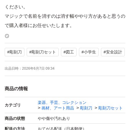
ください。
マジックで名前を消すのは消す幅ややり方があると思うの
で購入者様にお任せいたします。
【セット内容】彫刻刀5本、専用ケース
#
彫刻刀
#
彫刻刀セット
#
図工
#
小学生
#
安全設計
【商品の状態】目立った傷や汚れなし
出品日時：
2026年6月7日 09:34
商品の情報
楽器、手芸、コレクション
カテゴリ
画材、アート用品
彫刻刀
彫刻刀セット
商品の状態
やや傷や汚れあり
配送の方法
おてがる配送（日本郵便）