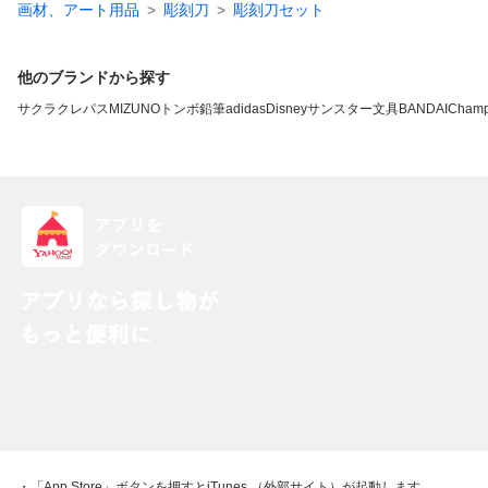
画材、アート用品
彫刻刀
彫刻刀セット
他のブランドから探す
サクラクレパス
MIZUNO
トンボ鉛筆
adidas
Disney
サンスター文具
BANDAI
Champ
・「App Store」ボタンを押すとiTunes （外部サイト）が起動します。