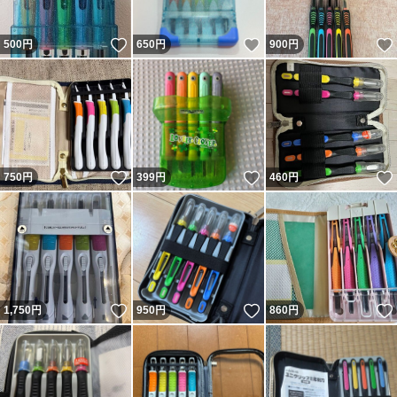
いいね！
いいね！
500
円
650
円
900
円
いいね！
いいね！
750
円
399
円
460
円
いいね！
いいね！
1,750
円
950
円
860
円