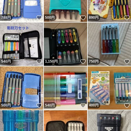
いいね！
いいね！
788
円
500
円
890
円
いいね！
いいね！
540
円
1,150
円
750
円
いいね！
いいね！
500
円
540
円
400
円