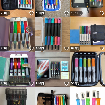
いいね！
いいね！
750
円
950
円
1,010
円
いいね！
いいね！
750
円
930
円
670
円
いいね！
いいね！
800
円
880
円
500
円