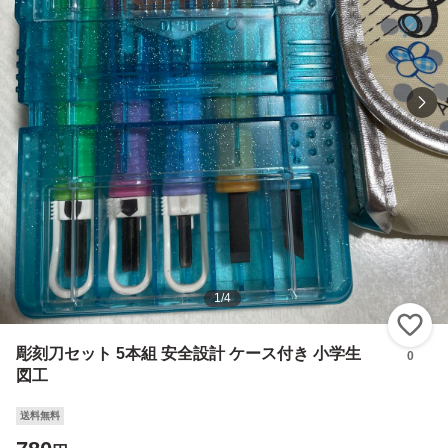
1
/
4
い
彫刻刀セット 5本組 安全設計 ケース付き 小学生
0
図工
送料無料