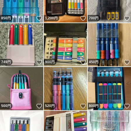
いいね！
いいね！
850
円
1,200
円
700
円
いいね！
いいね！
749
円
900
円
450
円
いいね！
いいね！
500
円
520
円
800
円