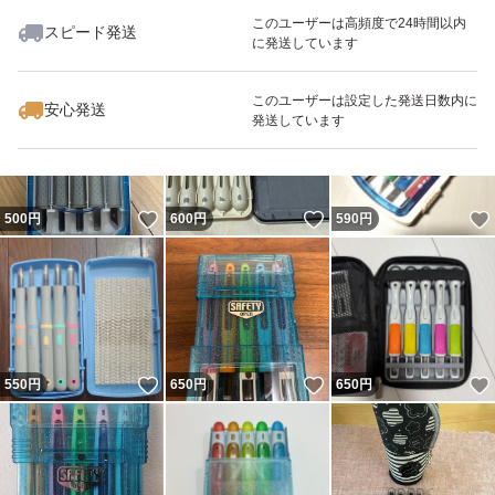
このユーザーは高頻度で24時間以内
スピード発送
に発送しています
いいね！
いいね！
1,800
円
800
円
950
円
このユーザーは設定した発送日数内に
安心発送
発送しています
いいね！
いいね！
500
円
600
円
590
円
いいね！
いいね！
550
円
650
円
650
円