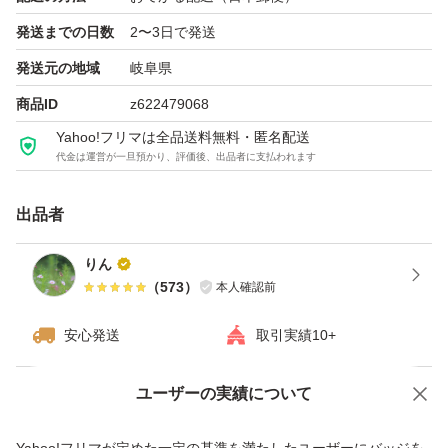
発送までの日数
2〜3日で発送
発送元の地域
岐阜県
商品ID
z622479068
Yahoo!フリマは全品送料無料・匿名配送
代金は運営が一旦預かり、評価後、出品者に支払われます
出品者
りん
（
573
）
本人確認前
安心発送
取引実績10+
ユーザーの実績について
価格の相談
商品への質問
商品への質問からの値下げ交渉、不適切なカテゴリ変更依頼は禁止です