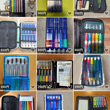
いいね！
いいね！
470
円
500
円
760
円
いいね！
いいね！
610
円
800
円
660
円
いいね！
いいね！
600
円
750
円
599
円