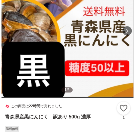
1
/
6
この商品は
22時間
で売れました
い
青森県産黒にんにく 訳あり 500g 濃厚
1
送料無料