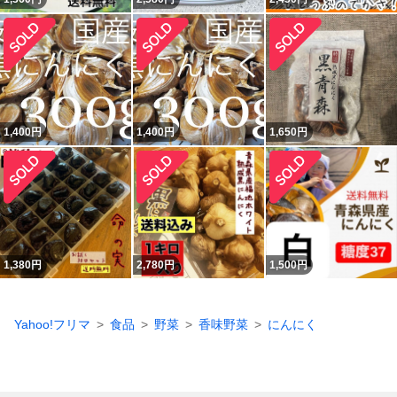
1,400
円
1,400
円
1,650
円
1,380
円
2,780
円
1,500
円
Yahoo!フリマ
食品
野菜
香味野菜
にんにく