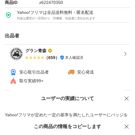
商品ID
z622470350
【内量量】 500g
Yahoo!フリマは全品送料無料・匿名配送
【賞味期限】 常温3ヶ月間
代金は運営が一旦預かり、評価後、出品者に支払われます
冷蔵6ヶ月間
【保存方法】 直射日光を避け温度の低い所で
出品者
保管お願い致します。
グラン青森
（
659
）
本人確認済
本商品はネコポス発送ポスト投函となります。
安心取引出品者
安心発送
取引実績99+
宜しくお願い致します。(^^)
ユーザーの実績について
価格の相談
商品への質問
商品への質問からの値下げ交渉、不適切なカテゴリ変更依頼は禁止です
Yahoo!フリマが定めた一定の基準を満たしたユーザーにバッジを
付与しています
この商品をみている人にオススメ
この商品の情報をコピーします
安心取引出品者