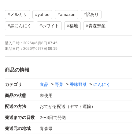
密閉熟成発酵し完成しました。少し硬めで激甘に仕上がっ
#
メルカリ
#
yahoo
#
amazon
#
訳あり
ております。【糖度50以上】
#
黒にんにく
#
ホワイト
#
福地
#
青森県産
水分無調整、無着色、無香料で、皮がめくれた、
購入日時：
2026年6月8日 07:45
小さい、双子等が混じった訳あり品です。
出品日時：
2026年6月7日 09:19
5月20日完成した黒ニンニクで冷所等に保管して頂ければ
商品の情報
更に熟成が増して甘くなります。
カテゴリ
食品
野菜
香味野菜
にんにく
梱包はジップ付袋で脱酸素剤入りで梱包します。
商品の状態
未使用
配送の方法
おてがる配送（ヤマト運輸）
【名称】 青森県産 黒ニンニク
発送までの日数
2〜3日で発送
【原料原産地名】青森県産 福地ホワイト
発送元の地域
青森県
【加工場所】 青森県 五戸町