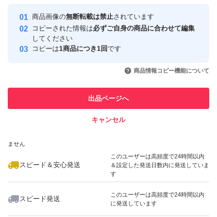
最大10%対象
Yahoo!フリマの基準をクリアした安
安心取引出品者
商品画像の
無断転載は禁止
されています
心・安全なユーザーです
コピーされた情報は
必ずご自身の商品に合わせて編集
取引実績
してください
コピーは
1商品につき1回
です
このユーザーはYahoo!フリマの取
取引実績◯+
いいね！
いいね！
2,290
円
1,290
円
4,480
円
引を完了させた実績があります
商品情報コピー機能について
このユーザーは他フリマサービス
他フリマ実績◯+
出品ページへ
での取引実績があります
キャンセル
スピード&安心発送
いいね！
いいね！
4,480
※このバッジは実績に基づく表示であり、発送を保証しているものではあり
円
2,800
円
1,090
円
ません
最大10%対象
このユーザーは高頻度で24時間以内
スピード＆安心発送
＆設定した発送日数内に発送していま
す
このユーザーは高頻度で24時間以内
スピード発送
に発送しています
いいね！
いいね！
2,780
円
1,400
円
2,680
円