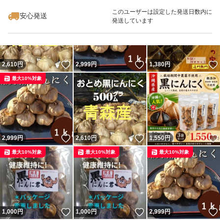
最大10%対象
最大10%対象
このユーザーは設定した発送日数内に
安心発送
発送しています
いいね！
いいね！
2,610
円
2,999
円
1,380
円
最大10%対象
いいね！
いいね！
2,999
円
2,610
円
1,550
円
最大10%対象
最大10%対象
最大10%対象
いいね！
いいね！
1,000
円
1,000
円
2,999
円