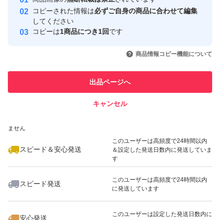
心・安全なユーザーです
コピーされた情報は
必ずご自身の商品に合わせて編集
取引実績
してください
コピーは
1商品につき1回
です
このユーザーはYahoo!フリマの取
取引実績◯+
いいね！
いいね！
1,899
円
999
円
1,600
円
引を完了させた実績があります
商品情報コピー機能について
最大10%対象
このユーザーは他フリマサービス
他フリマ実績◯+
出品ページへ
での取引実績があります
キャンセル
スピード&安心発送
いいね！
いいね！
1,899
※このバッジは実績に基づく表示であり、発送を保証しているものではあり
円
1,159
円
900
円
ません
最大10%対象
このユーザーは高頻度で24時間以内
スピード＆安心発送
＆設定した発送日数内に発送していま
す
このユーザーは高頻度で24時間以内
スピード発送
に発送しています
いいね！
いいね！
1,099
円
1,230
円
2,780
円
最大10%対象
このユーザーは設定した発送日数内に
安心発送