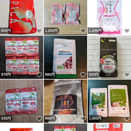
いいね！
いいね！
850
円
1,200
円
1,298
円
いいね！
いいね！
970
円
980
円
500
円
いいね！
いいね！
435
円
900
円
1,400
円