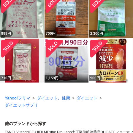
999
円
700
円
2,300
円
710
円
1,159
円
900
円
Yahoo!フリマ
ダイエット、健康
ダイエット
ダイエットサプリ
他のブランドから探す
FANCL
VitabridC
FUJIFILM
Esthe Pro Labo
大正製薬
明治薬品
DHC
AFC
ファーマ