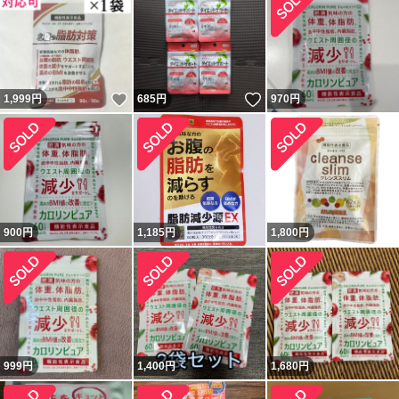
いいね！
いいね！
1,999
円
685
円
970
円
900
円
1,185
円
1,800
円
999
円
1,400
円
1,680
円