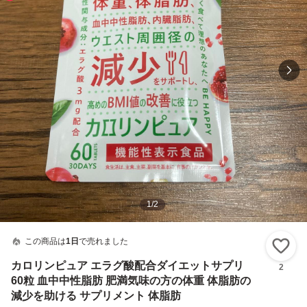
1
/
2
この商品は
1日
で売れました
い
カロリンピュア エラグ酸配合ダイエットサプリ
2
60粒 血中中性脂肪 肥満気味の方の体重 体脂肪の
減少を助ける サプリメント 体脂肪