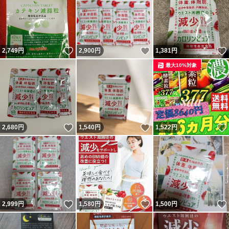
いいね！
いいね！
2,749
円
2,900
円
1,381
円
最大10%対象
いいね！
いいね！
2,680
円
1,540
円
1,522
円
いいね！
いいね！
2,999
円
1,580
円
1,500
円