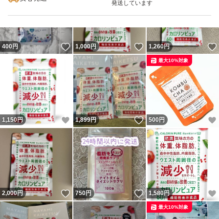
発送しています
いいね！
いいね！
400
円
1,000
円
1,260
円
最大10%対象
いいね！
いいね！
1,150
円
1,899
円
500
円
いいね！
いいね！
2,000
円
750
円
1,580
円
最大10%対象