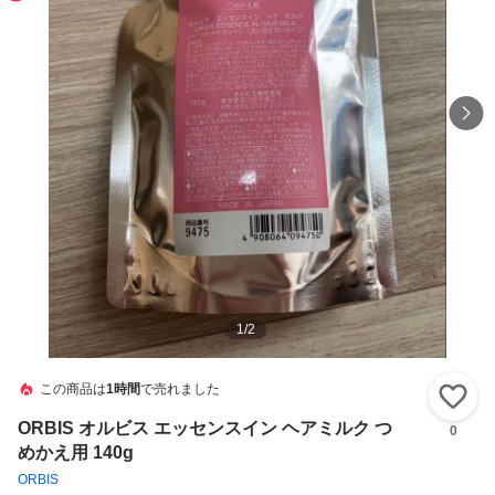
1
/
2
この商品は
1時間
で売れました
い
ORBIS オルビス エッセンスイン ヘアミルク つ
0
めかえ用 140g
ORBIS