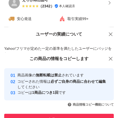
えり@再出品可
（
2342
）
本人確認済
安心発送
取引実績99+
ユーザーの実績について
価格の相談
商品への質問
商品への質問からの値下げ交渉、不適切なカテゴリ変更依頼は禁止です
Yahoo!フリマが定めた一定の基準を満たしたユーザーにバッジを
付与しています
この商品をみている人にオススメ
この商品の情報をコピーします
安心取引出品者
最大10%対象
最大10%対象
Yahoo!フリマの基準をクリアした安
安心取引出品者
商品画像の
無断転載は禁止
されています
心・安全なユーザーです
コピーされた情報は
必ずご自身の商品に合わせて編集
取引実績
してください
コピーは
1商品につき1回
です
このユーザーはYahoo!フリマの取
取引実績◯+
いいね！
いいね！
850
円
1,080
円
939
円
引を完了させた実績があります
商品情報コピー機能について
最大10%対象
このユーザーは他フリマサービス