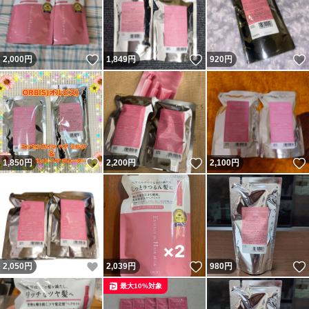
いいね！
いいね！
2,000
円
1,849
円
920
円
いいね！
いいね！
1,850
円
2,200
円
2,100
円
いいね！
いいね！
2,050
円
2,039
円
980
円
最大10%対象