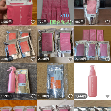
いいね！
いいね！
1,080
円
770
円
980
円
いいね！
いいね！
3,800
円
2,250
円
2,900
円
いいね！
いいね！
1,599
円
1,000
円
1,444
円