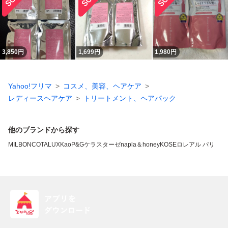
3,850
円
1,699
円
1,980
円
Yahoo!フリマ
コスメ、美容、ヘアケア
レディースヘアケア
トリートメント、ヘアパック
他のブランドから探す
MILBON
COTA
LUX
Kao
P&G
ケラスターゼ
napla
＆honey
KOSE
ロレアル パリ