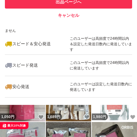
他フリマ実績◯+
出品ページへ
での取引実績があります
キャンセル
スピード&安心発送
いいね！
いいね！
1,070
※このバッジは実績に基づく表示であり、発送を保証しているものではあり
円
1,079
円
1,100
円
ません
最大10%対象
このユーザーは高頻度で24時間以内
スピード＆安心発送
＆設定した発送日数内に発送していま
す
このユーザーは高頻度で24時間以内
スピード発送
に発送しています
いいね！
いいね！
1,150
円
890
円
1,100
円
最大10%対象
このユーザーは設定した発送日数内に
安心発送
発送しています
いいね！
いいね！
1,050
円
1,689
円
1,980
円
最大10%対象