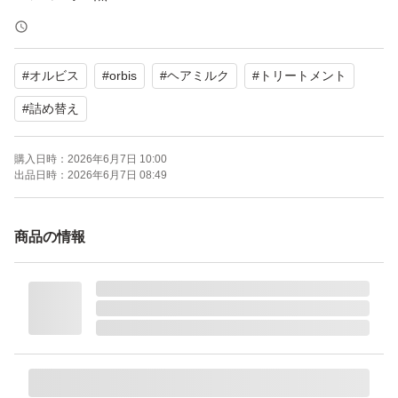
2026年5月購入
#
オルビス
#
orbis
#
ヘアミルク
#
トリートメント
OPP等にはいれず、そのまま発送致します。
よろしくお願い致します。
#
詰め替え
購入日時：
2026年6月7日 10:00
オルビス エッセンスインヘアミルク レフィル 140g
出品日時：
2026年6月7日 08:49
ブランド：ORBIS
商品の情報