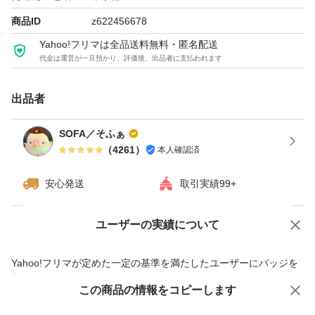
商品ID
z622456678
ゾーリゾーリと剃りまくって下さい！
Yahoo!フリマは全品送料無料・匿名配送
代金は運営が一旦預かり、評価後、出品者に支払われます
ヾ(⌒(_*・ω・)_ 毛を刈られたの羊のように！
出品者
☆梱包、配送に関しまして
売値を抑える為、下記簡易梱包です。
SOFA／そふぁ
（
4261
）
本人確認済
刃付き本体2本をまるっと緩衝材で包み
→PE袋にて密閉し
安心発送
取引実績99+
→硬めの袋に入れ発送致します
ご了承の上ご検討下さいませ！
ユーザーの実績について
価格の相談
商品への質問
商品への質問からの値下げ交渉、不適切なカテゴリ変更依頼は禁止です
Yahoo!フリマが定めた一定の基準を満たしたユーザーにバッジを
緩衝材、PE袋、封筒、
付与しています
これらも全て新品でお包みします
この商品をみている人にオススメ
この商品の情報をコピーします
安心取引出品者