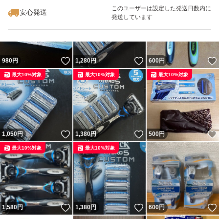
最大10%対象
このユーザーは設定した発送日数内に
#敏感肌
安心発送
発送しています
#敏感
#5枚刃
#キャンプ
いいね！
いいね！
980
円
1,280
円
600
円
#旅行
最大10%対象
最大10%対象
最大10%対象
いいね！
いいね！
1,050
円
1,380
円
500
円
最大10%対象
最大10%対象
いいね！
いいね！
1,580
円
1,380
円
600
円