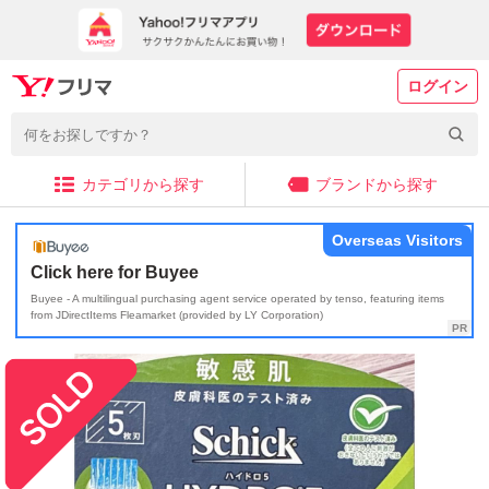
ログイン
カテゴリから探す
ブランドから探す
Overseas Visitors
Click here for Buyee
Buyee - A multilingual purchasing agent service operated by tenso, featuring items
from JDirectItems Fleamarket (provided by LY Corporation)