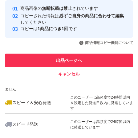
最大10%対象
最大10%対象
最大10%対象
Yahoo!フリマの基準をクリアした安
安心取引出品者
金土日祝日にご購入された場合、
商品画像の
無断転載は禁止
されています
心・安全なユーザーです
コピーされた情報は
必ずご自身の商品に合わせて編集
翌郵便局営業日以降の発送となります
取引実績
してください
コピーは
1商品につき1回
です
このユーザーはYahoo!フリマの取
#コストコ
取引実績◯+
いいね！
いいね！
550
円
850
円
880
円
引を完了させた実績があります
商品情報コピー機能について
#Costco
最大10%対象
このユーザーは他フリマサービス
#シック
他フリマ実績◯+
出品ページへ
での取引実績があります
#ハイドロ
キャンセル
スピード&安心発送
#プレミアム
いいね！
いいね！
1,250
※このバッジは実績に基づく表示であり、発送を保証しているものではあり
円
500
円
550
円
#ジェルプール
ません
最大10%対象
#カミソリ
このユーザーは高頻度で24時間以内
スピード＆安心発送
＆設定した発送日数内に発送していま
#髭剃り
す
#ヒゲ
このユーザーは高頻度で24時間以内
スピード発送
#ホルダー
に発送しています
いいね！
いいね！
520
円
880
円
1,280
円
#シェービング