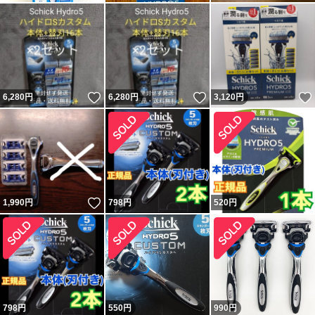
いいね！
いいね！
6,280
円
6,280
円
3,120
円
いいね！
1,990
円
798
円
520
円
798
円
550
円
990
円