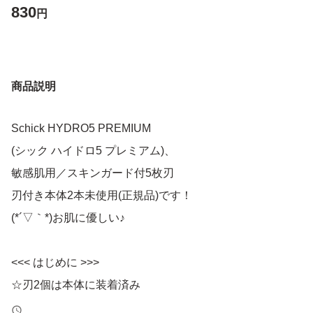
830
円
商品説明
Schick HYDRO5 PREMIUM
(シック ハイドロ5 プレミアム)、
敏感肌用／スキンガード付5枚刃
刃付き本体2本未使用(正規品)です！
(*´▽｀*)お肌に優しい♪
<<< はじめに >>>
☆刃2個は本体に装着済み
☆刃の総数は『2』です