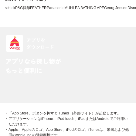
schick
P&G
貝印
FEATHER
Panasonic
MUHLE
A BATHING APE
Georg Jensen
Disn
・「App Store」ボタンを押すとiTunes （外部サイト）が起動します。
・アプリケーションはiPhone、iPod touch、iPadまたはAndroidでご利用い
ただけます。
・Apple、Appleのロゴ、App Store、iPodのロゴ、iTunesは、米国および他
国のApple Inc.の登録商標です。