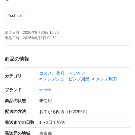
お間違えなきよう、ご検討願います
#
schick
写真5.6枚目パッケージサンプルです
購入日時：
2026年6月30日 16:56
写真4枚目のように、保護キャップ付きです
出品日時：
2026年6月7日 08:52
ハイドロシリーズの敏感肌用です
商品の情報
シックシリーズは全て互換性がありますので
コスメ、美容、ヘアケア
他のシックシリーズの替刃もご使用頂けます
カテゴリ
メンズシェービング用品
メンズ剃刀
ブランド
schick
■アロエ+ビタミンE配合／肌への摩擦を軽減
商品の状態
未使用
■ウォータースルー構造／洗い流し簡単
配送の方法
おてがる配送（日本郵便）
■フリップ式トリマー／細かい部分まで整えられる
発送までの日数
1〜2日で発送
■スキンガード付5枚刃／ヒリヒリから肌を守る
■皮膚科医のテスト済み
発送元の地域
東京都