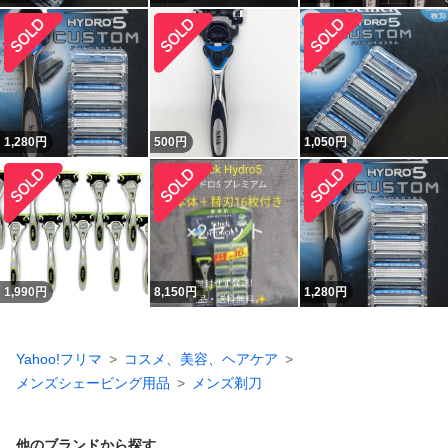
1,280
円
500
円
1,050
円
1,990
円
8,150
円
1,280
円
Yahoo!フリマ
コスメ、美容、ヘアケア
メンズシェービング用品
メンズ剃刀
他のブランドから探す