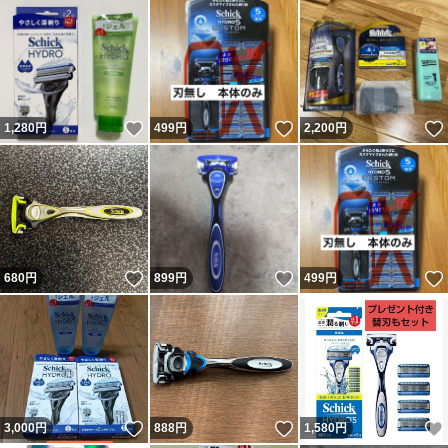
いいね！
いいね！
1,280
円
499
円
2,200
円
いいね！
いいね！
680
円
899
円
499
円
いいね！
いいね！
3,000
円
888
円
1,580
円