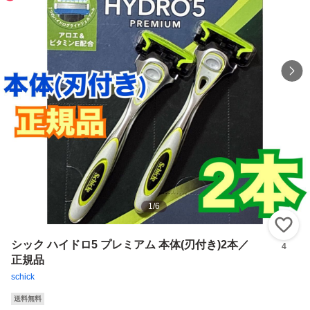
1
/
6
い
シック ハイドロ5 プレミアム 本体(刃付き)2本／
4
正規品
schick
送料無料