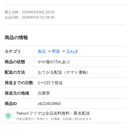
見栄えは悪いですが、通常の玉ねぎ同様味には変わりあり
購入日時：
2026年6月8日 20:52
ません。
出品日時：
2026年6月7日 08:40
大きさが様々ですので、お料理に合わせてお使い下さい
ね。
商品の情報
カテゴリ
食品
野菜
玉ねぎ
品種:ターザン
重量:箱込み約10kg
商品の状態
やや傷や汚れあり
サイズ:色々
配送の方法
おてがる配送（ヤマト運輸）
発送までの日数
1〜2日で発送
保存性を高める為、薄皮を残してありますので少し土が付
発送元の地域
兵庫県
いた状態での発送となります。
商品ID
z622453860
Yahoo!フリマは全品送料無料・匿名配送
風通しの良い日陰での保存をお願いします。
代金は運営が一旦預かり、評価後、出品者に支払われます
☆日持ちのする品種ですが、訳ありの為、出来るだけお早