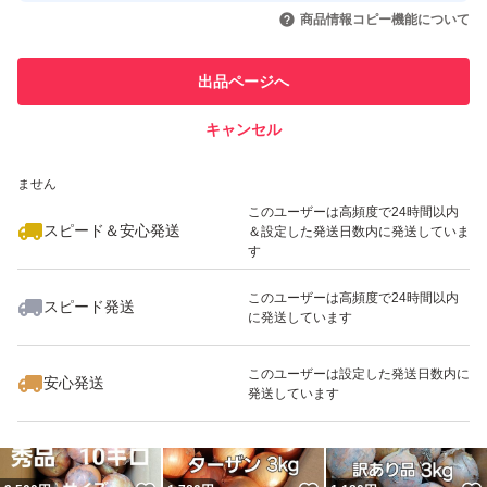
いいね！
いいね！
2,450
円
1,640
円
1,480
円
引を完了させた実績があります
商品情報コピー機能について
このユーザーは他フリマサービス
他フリマ実績◯+
出品ページへ
での取引実績があります
キャンセル
スピード&安心発送
いいね！
いいね！
2,280
※このバッジは実績に基づく表示であり、発送を保証しているものではあり
円
2,580
円
2,100
円
ません
最大10%対象
最大10%対象
最大10%対象
このユーザーは高頻度で24時間以内
スピード＆安心発送
＆設定した発送日数内に発送していま
す
このユーザーは高頻度で24時間以内
スピード発送
に発送しています
いいね！
いいね！
2,500
円
1,950
円
1,950
円
このユーザーは設定した発送日数内に
安心発送
発送しています