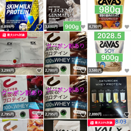
いいね！
いいね！
6,899
円
3,680
円
4,780
円
最大10%対象
いいね！
いいね！
3,299
円
2,780
円
3,580
円
いいね！
いいね！
2,795
円
2,795
円
2,899
円
最大10%対象