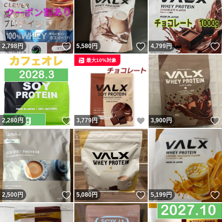
いいね！
いいね！
2,798
円
5,580
円
4,799
円
最大10%対象
いいね！
いいね！
2,280
円
3,779
円
3,900
円
いいね！
いいね！
2,500
円
5,080
円
5,199
円