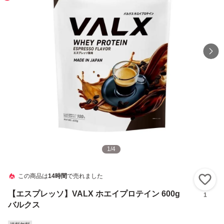
1
/
4
この商品は
14時間
で売れました
い
【エスプレッソ】VALX ホエイプロテイン 600g
1
バルクス