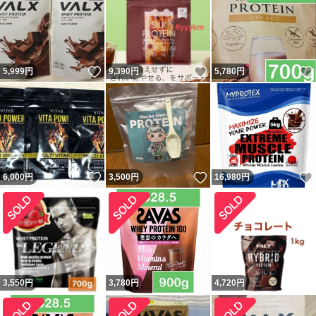
いいね！
いいね！
5,999
円
9,390
円
5,780
円
いいね！
いいね！
6,000
円
3,500
円
16,980
円
3,550
円
3,780
円
4,720
円