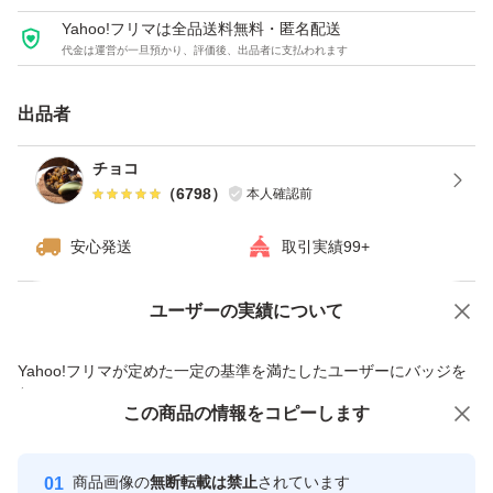
Yahoo!フリマは全品送料無料・匿名配送
代金は運営が一旦預かり、評価後、出品者に支払われます
出品者
チョコ
（
6798
）
本人確認前
安心発送
取引実績99+
ユーザーの実績について
価格の相談
商品への質問
商品への質問からの値下げ交渉、不適切なカテゴリ変更依頼は禁止です
Yahoo!フリマが定めた一定の基準を満たしたユーザーにバッジを
付与しています
この商品をみている人にオススメ
この商品の情報をコピーします
安心取引出品者
最大10%対象
最大10%対象
最大10%対象
Yahoo!フリマの基準をクリアした安
安心取引出品者
商品画像の
無断転載は禁止
されています
心・安全なユーザーです