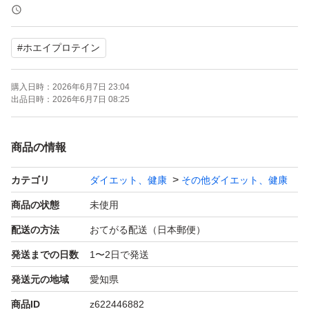
そのまま水で飲むのはもちろん、ヨーグルトに加えてティ
#
ホエイプロテイン
ラミス風にしたり、コーヒーゼリーと合わせてデザート感
覚で楽しむなど、アレンジの幅が広いところも魅力です。
購入日時：
2026年6月7日 23:04
出品日時：
2026年6月7日 08:25
※簡易包装での発送になります。
商品の情報
カテゴリ
ダイエット、健康
その他ダイエット、健康
商品の状態
未使用
配送の方法
おてがる配送（日本郵便）
発送までの日数
1〜2日で発送
発送元の地域
愛知県
商品ID
z622446882