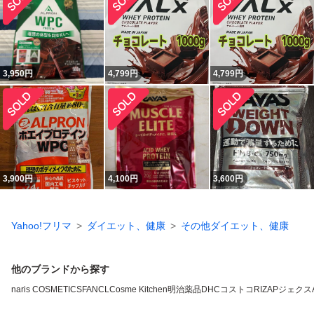
3,950
円
4,799
円
4,799
円
3,900
円
4,100
円
3,600
円
Yahoo!フリマ
ダイエット、健康
その他ダイエット、健康
他のブランドから探す
naris COSMETICS
FANCL
Cosme Kitchen
明治薬品
DHC
コストコ
RIZAP
ジェクス