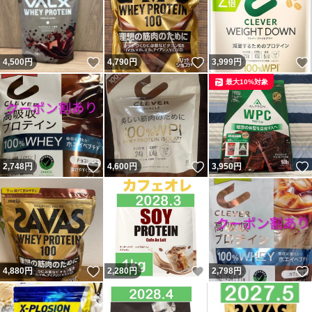
いいね！
いいね！
4,500
円
4,790
円
3,999
円
最大10%対象
いいね！
いいね！
2,748
円
4,600
円
3,950
円
いいね！
いいね！
4,880
円
2,280
円
2,798
円