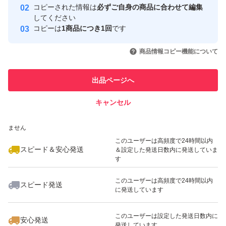
コピーされた情報は
必ずご自身の商品に合わせて編集
取引実績
してください
コピーは
1商品につき1回
です
このユーザーはYahoo!フリマの取
取引実績◯+
いいね！
いいね！
4,780
円
3,780
円
3,600
円
引を完了させた実績があります
商品情報コピー機能について
最大10%対象
最大10%対象
このユーザーは他フリマサービス
他フリマ実績◯+
出品ページへ
での取引実績があります
キャンセル
スピード&安心発送
いいね！
いいね！
4,200
※このバッジは実績に基づく表示であり、発送を保証しているものではあり
円
4,200
円
3,980
円
ません
最大10%対象
最大10%対象
このユーザーは高頻度で24時間以内
スピード＆安心発送
＆設定した発送日数内に発送していま
す
このユーザーは高頻度で24時間以内
スピード発送
に発送しています
いいね！
いいね！
2,150
円
5,080
円
4,680
円
最大10%対象
このユーザーは設定した発送日数内に
安心発送
発送しています