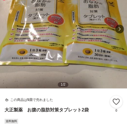
1
/
2
この商品は
5日
で売れました
い
大正製薬 お腹の脂肪対策タブレット2袋
0
送料無料