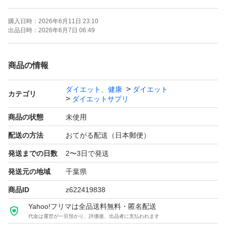
90錠
購入日時：
2026年6月11日 23:10
2袋
出品日時：
2026年6月7日 06:49
ゆうパケットmini封筒発送です。
商品の情報
ダイエット、健康
ダイエット
カテゴリ
ダイエットサプリ
商品の状態
未使用
配送の方法
おてがる配送（日本郵便）
発送までの日数
2〜3日で発送
発送元の地域
千葉県
商品ID
z622419838
Yahoo!フリマは全品送料無料・匿名配送
代金は運営が一旦預かり、評価後、出品者に支払われます