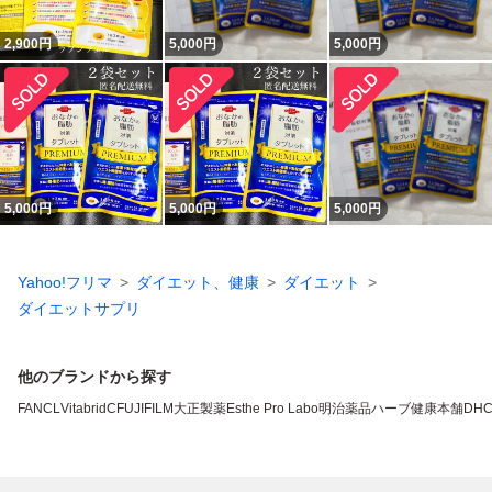
2,900
円
5,000
円
5,000
円
5,000
円
5,000
円
5,000
円
Yahoo!フリマ
ダイエット、健康
ダイエット
ダイエットサプリ
他のブランドから探す
FANCL
VitabridC
FUJIFILM
大正製薬
Esthe Pro Labo
明治薬品
ハーブ健康本舗
DH