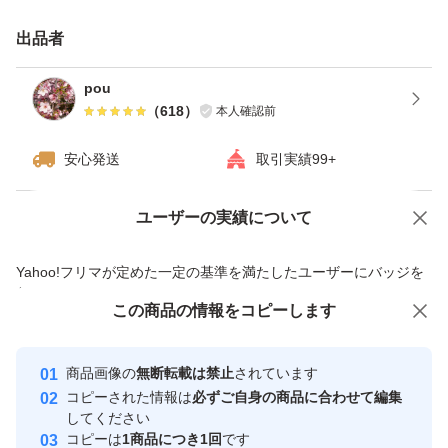
出品者
pou
（
618
）
本人確認前
安心発送
取引実績99+
ユーザーの実績について
価格の相談
商品への質問
商品への質問からの値下げ交渉、不適切なカテゴリ変更依頼は禁止です
Yahoo!フリマが定めた一定の基準を満たしたユーザーにバッジを
付与しています
この商品をみている人にオススメ
この商品の情報をコピーします
安心取引出品者
最大10%対象
最大10%対象
Yahoo!フリマの基準をクリアした安
安心取引出品者
商品画像の
無断転載は禁止
されています
心・安全なユーザーです
コピーされた情報は
必ずご自身の商品に合わせて編集
取引実績
してください
コピーは
1商品につき1回
です