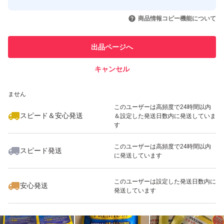
このユーザーはYahoo!フリマの取
取引実績◯+
いいね！
いいね！
2,900
円
3,800
円
3,500
円
引を完了させた実績があります
商品情報コピー機能について
最大10%対象
このユーザーは他フリマサービス
他フリマ実績◯+
出品ページへ
での取引実績があります
キャンセル
スピード&安心発送
いいね！
いいね！
3,600
※このバッジは実績に基づく表示であり、発送を保証しているものではあり
円
3,788
円
3,800
円
ません
最大10%対象
このユーザーは高頻度で24時間以内
スピード＆安心発送
＆設定した発送日数内に発送していま
す
このユーザーは高頻度で24時間以内
スピード発送
に発送しています
いいね！
いいね！
5,000
円
2,000
円
3,850
円
最大10%対象
このユーザーは設定した発送日数内に
安心発送
発送しています