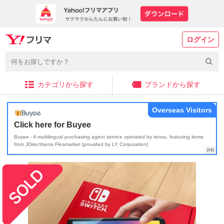
ログイン
カテゴリから探す
ブランドから探す
Overseas Visitors
Click here for Buyee
Buyee - A multilingual purchasing agent service operated by tenso, featuring items
from JDirectItems Fleamarket (provided by LY Corporation)