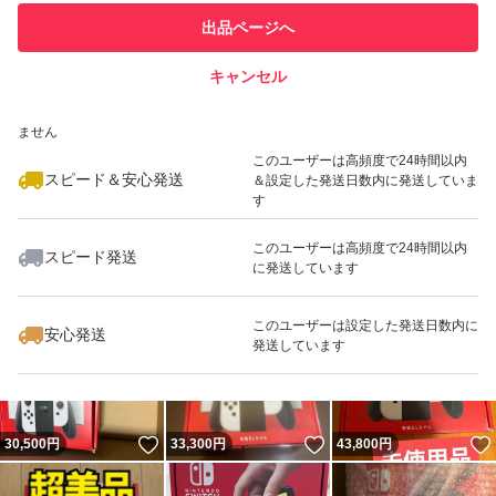
このユーザーは他フリマサービス
他フリマ実績◯+
出品ページへ
での取引実績があります
キャンセル
スピード&安心発送
いいね！
いいね！
47,000
※このバッジは実績に基づく表示であり、発送を保証しているものではあり
円
45,200
円
46,800
円
ません
このユーザーは高頻度で24時間以内
スピード＆安心発送
＆設定した発送日数内に発送していま
す
このユーザーは高頻度で24時間以内
スピード発送
に発送しています
いいね！
いいね！
34,000
円
47,880
円
47,500
円
このユーザーは設定した発送日数内に
安心発送
発送しています
いいね！
いいね！
30,500
円
33,300
円
43,800
円