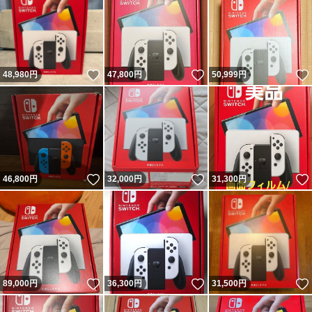
いいね！
いいね！
48,980
円
47,800
円
50,999
円
いいね！
いいね！
46,800
円
32,000
円
31,300
円
いいね！
いいね！
89,000
円
36,300
円
31,500
円