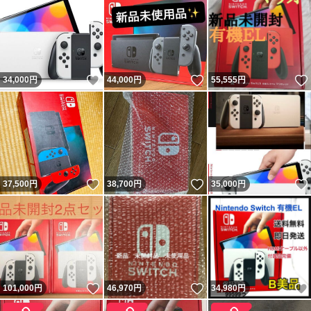
いいね！
いいね！
34,000
円
44,000
円
55,555
円
いいね！
いいね！
37,500
円
38,700
円
35,000
円
いいね！
いいね！
101,000
円
46,970
円
34,980
円