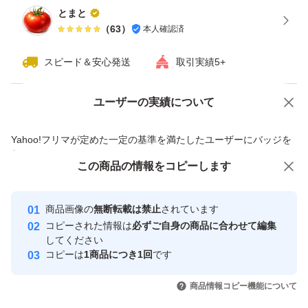
とまと
（
63
）
本人確認済
スピード＆安心発送
取引実績5+
ユーザーの実績について
価格の相談
商品への質問
商品への質問からの値下げ交渉、不適切なカテゴリ変更依頼は禁止です
Yahoo!フリマが定めた一定の基準を満たしたユーザーにバッジを
付与しています
この商品をみている人にオススメ
この商品の情報をコピーします
安心取引出品者
最大10%対象
最大10%対象
Yahoo!フリマの基準をクリアした安
安心取引出品者
商品画像の
無断転載は禁止
されています
心・安全なユーザーです
コピーされた情報は
必ずご自身の商品に合わせて編集
取引実績
してください
コピーは
1商品につき1回
です
このユーザーはYahoo!フリマの取
取引実績◯+
いいね！
いいね！
47,500
円
47,888
円
47,800
円
引を完了させた実績があります
商品情報コピー機能について
最大10%対象
最大10%対象