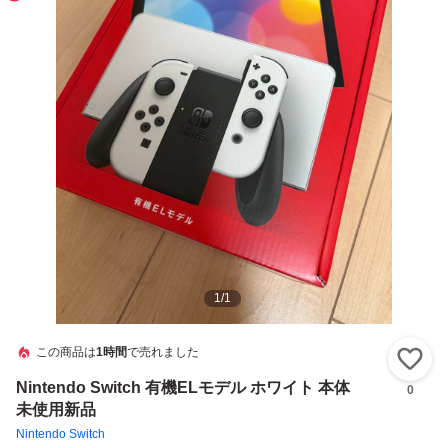
1
/
1
この商品は
1時間
で売れました
い
Nintendo Switch 有機ELモデル ホワイト 本体
0
未使用新品
Nintendo Switch