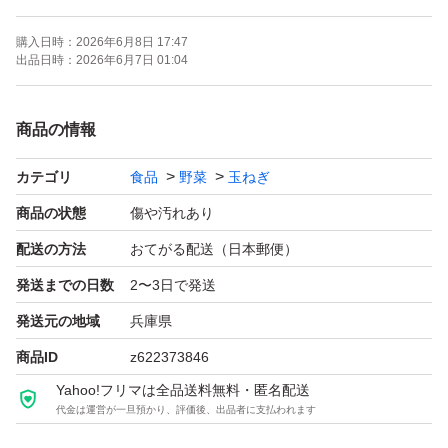
○写真は訳ありのイメージです。その時々で大きさや形が
購入日時：
2026年6月8日 17:47
変わります。
出品日時：
2026年6月7日 01:04
○日時時間の指定はできません。注文が入りしだい速やか
商品の情報
に発送いたします。またできるだけ手間を省き安価で提供
カテゴリ
食品
野菜
玉ねぎ
するため収穫したまま（土などついたまま）になっていま
す。神経質な方は購入ご遠慮下さい。
商品の状態
傷や汚れあり
配送の方法
おてがる配送（日本郵便）
送料：無料 常温便
発送までの日数
2〜3日で発送
重さ：段ボール込み 20キロ（できる限り確認はしていま
発送元の地域
兵庫県
すが外見からは判別できない腐りがある場合やナマモノの
商品ID
z622373846
ため到着までに傷む場合がございます。そのため箱に隙間
Yahoo!フリマは全品送料無料・匿名配送
がある場合はできるだけ多めに入れさせていただきます）
代金は運営が一旦預かり、評価後、出品者に支払われます
品物：小さいもの 形が悪い 分球 等（その時々によっ