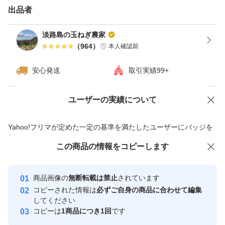
て小さいものばかりの時等、内容に偏りがあります）
出品者
淡路島の玉ねぎ農家
#玉ねぎ #淡路島 #甘い #やわらかい #ジューシー #ご飯に
（
964
）
本人確認前
合う #味覚 #天ぷら #すき焼き #オニオンスライス #おで
安心発送
取引実績99+
ん #焼きそば #サラダ #旬 #おいしい #絶品 #日本一 #農家
直送 #兵庫県 #新鮮 #採れたて #お取り寄せ #鮮度 #料理 #
ユーザーの実績について
価格の相談
商品への質問
お得 #健康 #体に良い #栄養 #焼きそば #白菜 #春野菜 #カ
商品への質問からの値下げ交渉、不適切なカテゴリ変更依頼は禁止です
レー #ポトフ
Yahoo!フリマが定めた一定の基準を満たしたユーザーにバッジを
付与しています
この商品をみている人にオススメ
この商品の情報をコピーします
安心取引出品者
最大10%対象
最大10%対象
最大10%対象
Yahoo!フリマの基準をクリアした安
安心取引出品者
商品画像の
無断転載は禁止
されています
心・安全なユーザーです
コピーされた情報は
必ずご自身の商品に合わせて編集
取引実績
してください
コピーは
1商品につき1回
です
このユーザーはYahoo!フリマの取
取引実績◯+