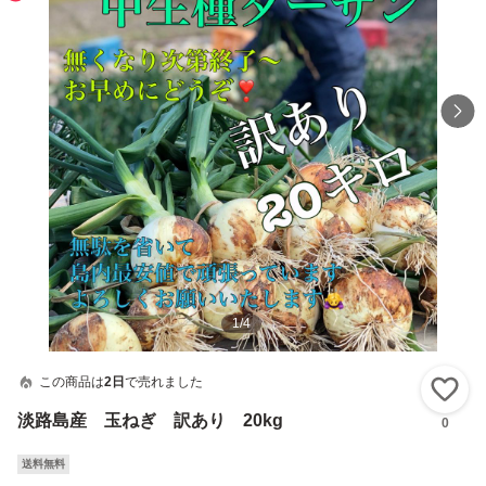
1
/
4
この商品は
2日
で売れました
い
淡路島産 玉ねぎ 訳あり 20kg
0
送料無料