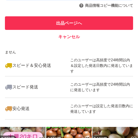
いいね！
いいね！
2,600
円
3,000
円
4,650
円
引を完了させた実績があります
商品情報コピー機能について
最大10%対象
このユーザーは他フリマサービス
他フリマ実績◯+
出品ページへ
での取引実績があります
キャンセル
スピード&安心発送
いいね！
いいね！
2,100
※このバッジは実績に基づく表示であり、発送を保証しているものではあり
円
2,100
円
1,650
円
ません
このユーザーは高頻度で24時間以内
スピード＆安心発送
＆設定した発送日数内に発送していま
す
このユーザーは高頻度で24時間以内
スピード発送
に発送しています
いいね！
いいね！
2,500
円
3,500
円
2,280
円
このユーザーは設定した発送日数内に
安心発送
発送しています