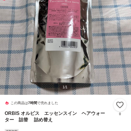
1
/
1
この商品は
7時間
で売れました
い
ORBIS オルビス エッセンスイン ヘアウォー
0
ター 詰替 詰め替え