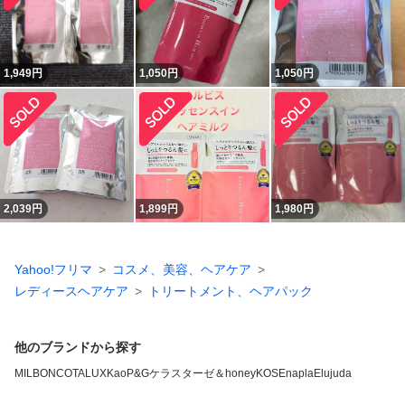
1,949
円
1,050
円
1,050
円
2,039
円
1,899
円
1,980
円
Yahoo!フリマ
コスメ、美容、ヘアケア
レディースヘアケア
トリートメント、ヘアパック
他のブランドから探す
MILBON
COTA
LUX
Kao
P&G
ケラスターゼ
＆honey
KOSE
napla
Elujuda