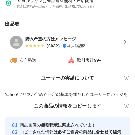
Yahoo!フリマは全品送料無料・匿名配送
代金は運営が一旦預かり、評価後、出品者に支払われます
出品者
購入希望の方はメッセージ
（
6022
）
本人確認済
安心発送
取引実績99+
ユーザーの実績について
価格の相談
商品への質問
商品への質問からの値下げ交渉、不適切なカテゴリ変更依頼は禁止です
Yahoo!フリマが定めた一定の基準を満たしたユーザーにバッジを
付与しています
この商品をみている人にオススメ
この商品の情報をコピーします
安心取引出品者
最大10%対象
最大10%対象
最大10%対象
Yahoo!フリマの基準をクリアした安
安心取引出品者
商品画像の
無断転載は禁止
されています
心・安全なユーザーです
コピーされた情報は
必ずご自身の商品に合わせて編集