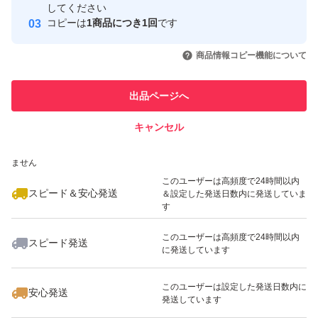
取引実績
してください
コピーは
1商品につき1回
です
このユーザーはYahoo!フリマの取
取引実績◯+
いいね！
いいね！
1,070
円
939
円
1,080
円
引を完了させた実績があります
商品情報コピー機能について
最大10%対象
最大10%対象
最大10%対象
このユーザーは他フリマサービス
他フリマ実績◯+
出品ページへ
での取引実績があります
キャンセル
スピード&安心発送
いいね！
いいね！
1,689
※このバッジは実績に基づく表示であり、発送を保証しているものではあり
円
1,050
円
1,699
円
ません
最大10%対象
最大10%対象
このユーザーは高頻度で24時間以内
スピード＆安心発送
＆設定した発送日数内に発送していま
す
このユーザーは高頻度で24時間以内
スピード発送
に発送しています
いいね！
いいね！
1,920
円
1,100
円
1,849
円
このユーザーは設定した発送日数内に
安心発送
発送しています