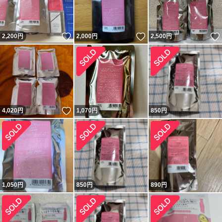
いいね！
いいね！
2,200
円
2,000
円
2,500
円
いいね！
4,020
円
1,070
円
850
円
1,050
円
850
円
890
円