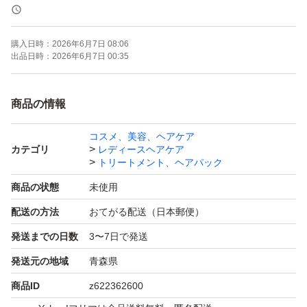
購入から7日以内の発送になります。急がれる方は購入お
購入日時：
2026年6月7日 08:06
控えください。
出品日時：
2026年6月7日 00:35
発送日についてのご質問はお答えしかねます。購入後であ
ってもご質問あった場合キャンセルいたします。
商品の情報
コスメ、美容、ヘアケア
OPP等にはいれず、そのまま発送
カテゴリ
レディースヘアケア
開封後はメーカー元へ問い合わせはください。
トリートメント、ヘアパック
商品の状態
未使用
ーーーーー
配送の方法
おてがる配送（日本郵便）
発送までの日数
3〜7日で発送
購入後のメッセージは梱包時に行っております。
発送元の地域
青森県
遅くなる場合もございますがご理解ください。
商品ID
z622362600
再出品、専用出品可→お気軽にご質問下さい。