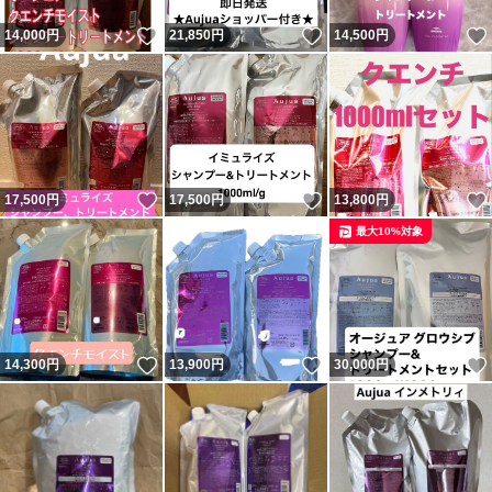
いいね！
いいね！
14,000
円
21,850
円
14,500
円
いいね！
いいね！
17,500
円
17,500
円
13,800
円
最大10%対象
いいね！
いいね！
14,300
円
13,900
円
30,000
円