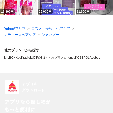
13,800
円
25,000
円
21,900
円
Yahoo!フリマ
コスメ、美容、ヘアケア
レディースヘアケア
シャンプー
他のブランドから探す
MILBON
Kao
Kracie
LUX
P&G
はぐくみプラス
＆honey
KOSE
POLA
LebeL