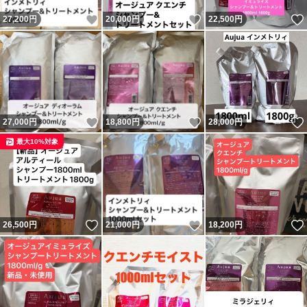
いいね！
いいね！
27,200
円
20,000
円
22,500
円
いいね！
いいね！
27,000
円
18,800
円
28,000
円
最大10%対象
いいね！
いいね！
26,500
円
21,000
円
18,200
円