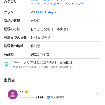
カテゴリ
レディースヘアケア
シャンプー
特徴：プロ、サロン用
ブランド
MILBON
Aujua
個数：1.0 個
商品の状態
未使用
セット/単品：セット
配送の方法
おてがる配送（日本郵便）
発送までの日数
3〜7日で発送
発送元の地域
愛知県
商品ID
z622347172
Yahoo!フリマは全品送料無料・匿名配送
代金は運営が一旦預かり、評価後、出品者に支払われます
出品者
ss
（
124
）
本人確認済