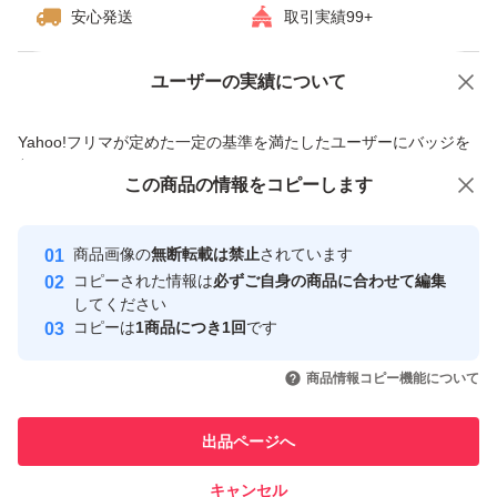
安心発送
取引実績99+
ユーザーの実績について
価格の相談
商品への質問
商品への質問からの値下げ交渉、不適切なカテゴリ変更依頼は禁止です
Yahoo!フリマが定めた一定の基準を満たしたユーザーにバッジを
付与しています
この商品をみている人にオススメ
この商品の情報をコピーします
安心取引出品者
最大10%対象
Yahoo!フリマの基準をクリアした安
安心取引出品者
商品画像の
無断転載は禁止
されています
心・安全なユーザーです
コピーされた情報は
必ずご自身の商品に合わせて編集
取引実績
してください
コピーは
1商品につき1回
です
このユーザーはYahoo!フリマの取
取引実績◯+
いいね！
いいね！
26,700
円
25,900
円
27,200
円
引を完了させた実績があります
商品情報コピー機能について
このユーザーは他フリマサービス
他フリマ実績◯+
出品ページへ
での取引実績があります
キャンセル
スピード&安心発送