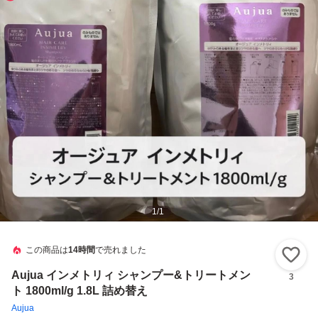
1
/
1
この商品は
14時間
で売れました
い
Aujua インメトリィ シャンプー&トリートメン
3
ト 1800ml/g 1.8L 詰め替え
Aujua