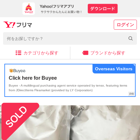
ログイン
カテゴリから探す
ブランドから探す
Overseas Visitors
Click here for Buyee
Buyee - A multilingual purchasing agent service operated by tenso, featuring items
from JDirectItems Fleamarket (provided by LY Corporation)