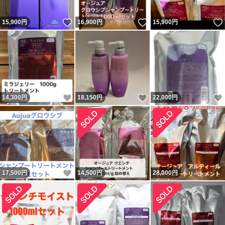
いいね！
いいね！
15,900
円
16,900
円
15,900
円
いいね！
いいね！
14,300
円
18,150
円
22,000
円
いいね！
17,500
円
14,500
円
28,000
円