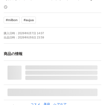
【商品の状態】未使用
#
milbon
#
aujua
よろしくお願いいたします。
購入日時：
2026年6月7日 14:07
ご覧いただきありがとうございます。
出品日時：
2026年6月6日 23:59
一度購入をした商品です。パッケージの傷や凹み、シール
跡など気になる方は購入をお控え下さい。
商品の情報
ミルボン Aujua インメトリィ シャンプー＆ヘアトリート
メント セット（1.8L＋1.8kg）×1個
ブランド：MILBON Aujua
本体/詰め替え：詰め替え
内容量（ml）：1800.0 ml
ヘアタイプ：ダメージヘア くせ毛
仕上がり：まとまる
コスメ、美容、ヘアケア