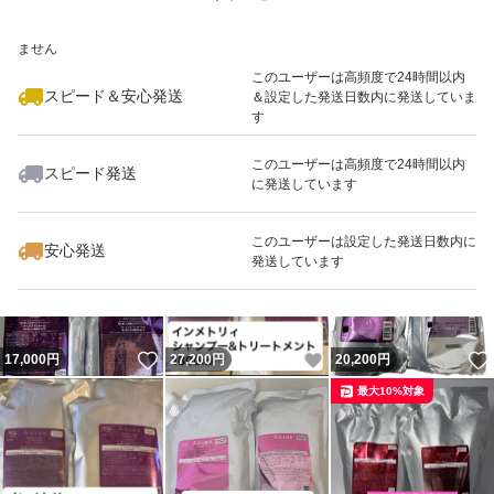
いいね！
いいね！
27,500
※このバッジは実績に基づく表示であり、発送を保証しているものではあり
円
26,400
円
18,500
円
ません
最大10%対象
最大10%対象
このユーザーは高頻度で24時間以内
スピード＆安心発送
＆設定した発送日数内に発送していま
す
このユーザーは高頻度で24時間以内
スピード発送
に発送しています
いいね！
いいね！
27,600
円
21,000
円
24,900
円
このユーザーは設定した発送日数内に
安心発送
発送しています
いいね！
いいね！
17,000
円
27,200
円
20,200
円
最大10%対象